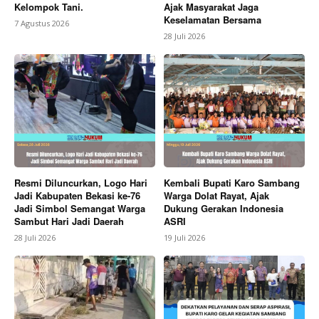
Kelompok Tani.
Ajak Masyarakat Jaga
Keselamatan Bersama
7 Agustus 2026
28 Juli 2026
SUBSCRIBE NOW
Company
About
Contact us
Resmi Diluncurkan, Logo Hari
Kembali Bupati Karo Sambang
Subscription Plans
Jadi Kabupaten Bekasi ke-76
Warga Dolat Rayat, Ajak
Jadi Simbol Semangat Warga
Dukung Gerakan Indonesia
My account
Sambut Hari Jadi Daerah
ASRI
28 Juli 2026
19 Juli 2026
Bagikan Artikel
Berita Lainnya
Puluhan Tahun Terpisah Sungai, Dua
Desa di Brebes Kini Terhubung Jembatan Gantung