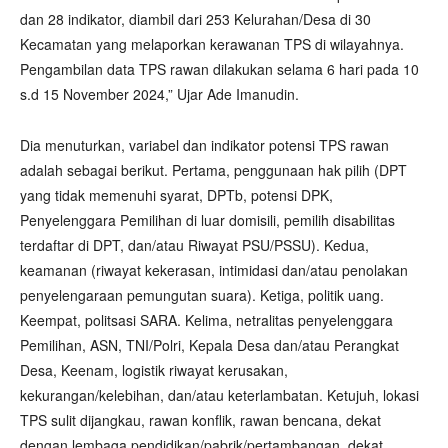
dan 28 indikator, diambil dari 253 Kelurahan/Desa di 30
Kecamatan yang melaporkan kerawanan TPS di wilayahnya.
Pengambilan data TPS rawan dilakukan selama 6 hari pada 10
s.d 15 November 2024,” Ujar Ade Imanudin.
Dia menuturkan, variabel dan indikator potensi TPS rawan
adalah sebagai berikut. Pertama, penggunaan hak pilih (DPT
yang tidak memenuhi syarat, DPTb, potensi DPK,
Penyelenggara Pemilihan di luar domisili, pemilih disabilitas
terdaftar di DPT, dan/atau Riwayat PSU/PSSU). Kedua,
keamanan (riwayat kekerasan, intimidasi dan/atau penolakan
penyelengaraan pemungutan suara). Ketiga, politik uang.
Keempat, politsasi SARA. Kelima, netralitas penyelenggara
Pemilihan, ASN, TNI/Polri, Kepala Desa dan/atau Perangkat
Desa, Keenam, logistik riwayat kerusakan,
kekurangan/kelebihan, dan/atau keterlambatan. Ketujuh, lokasi
TPS sulit dijangkau, rawan konflik, rawan bencana, dekat
dengan lembaga pendidikan/pabrik/pertambangan, dekat