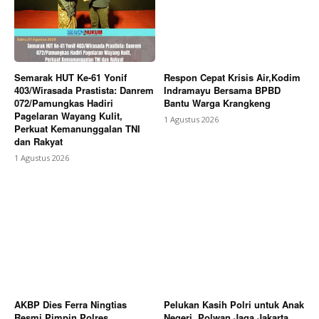
Semarak HUT Ke-61 Yonif
Respon Cepat Krisis Air,Kodim
403/Wirasada Prastista: Danrem
Indramayu Bersama BPBD
072/Pamungkas Hadiri
Bantu Warga Krangkeng
Pagelaran Wayang Kulit,
1 Agustus 2026
Perkuat Kemanunggalan TNI
dan Rakyat
1 Agustus 2026
AKBP Dies Ferra Ningtias
Pelukan Kasih Polri untuk Anak
Resmi Pimpin Polres
Negeri, Polwan Jaga Jakarta