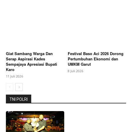
Berita Lainnya
Laporan Dugaan Remaja Bawa Sajam
di Wiradesa Ditindaklanjuti, Polres Pekalongan
Lakukan Pengecekan
Giat Sambang Warga Dan
Festival Baso Aci 2026 Dorong
Serap Aspirasi Kades
Pertumbuhan Ekonomi dan
Sempajaya Apresiasi Bupati
UMKM Garut
Karo
8 Juli 2026
11 Juli 2026
TNI POLRI