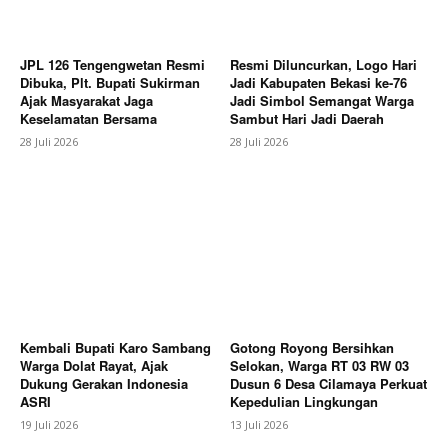
JPL 126 Tengengwetan Resmi
Resmi Diluncurkan, Logo Hari
Dibuka, Plt. Bupati Sukirman
Jadi Kabupaten Bekasi ke-76
Ajak Masyarakat Jaga
Jadi Simbol Semangat Warga
SUBSCRIBE NOW
Keselamatan Bersama
Sambut Hari Jadi Daerah
28 Juli 2026
28 Juli 2026
Company
About
Contact us
Subscription Plans
Kembali Bupati Karo Sambang
Gotong Royong Bersihkan
My account
Warga Dolat Rayat, Ajak
Selokan, Warga RT 03 RW 03
Dukung Gerakan Indonesia
Dusun 6 Desa Cilamaya Perkuat
ASRI
Kepedulian Lingkungan
Bagikan Artikel
19 Juli 2026
13 Juli 2026