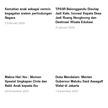
Kematian anak sebagai cermin
TPS3R Balonggandu Disulap
kegagalan sistem perlindungan
Jadi Kafe, Inovasi Kepala Desa
Nagara
Jadi Ruang Nongkrong dan
Destinasi Wisata Edukasi
5 Februari 2026
31 Januari 2026
Makna Hari Ibu : Momen
Duka Mendalam: Mantan
Spesial Ungkapan Cinta dan
Gubernur Maluku Said Assagaff
Bakti Anak kepada Ibu
Wafat di Jakarta
24 Desember 2025
1 Desember 2025