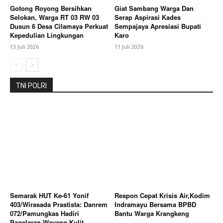
Gotong Royong Bersihkan
Giat Sambang Warga Dan
Selokan, Warga RT 03 RW 03
Serap Aspirasi Kades
Dusun 6 Desa Cilamaya Perkuat
Sempajaya Apresiasi Bupati
Kepedulian Lingkungan
Karo
13 Juli 2026
11 Juli 2026
TNI POLRI
Semarak HUT Ke-61 Yonif
Respon Cepat Krisis Air,Kodim
403/Wirasada Prastista: Danrem
Indramayu Bersama BPBD
072/Pamungkas Hadiri
Bantu Warga Krangkeng
Pagelaran Wayang Kulit,