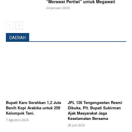
“Merawat Pertiwi” untuk Megawati
24 Januari 2026
DAERAH
News Week
Magazine PRO
Bupati Karo Serahkan 1,2 Juta
JPL 126 Tengengwetan Resmi
Benih Kopi Arabika untuk 259
Dibuka, Plt. Bupati Sukirman
Kelompok Tani.
Ajak Masyarakat Jaga
Keselamatan Bersama
7 Agustus 2026
28 Juli 2026