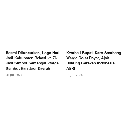
SUBSCRIBE NOW
Company
About
Resmi Diluncurkan, Logo Hari
Kembali Bupati Karo Sambang
Contact us
Jadi Kabupaten Bekasi ke-76
Warga Dolat Rayat, Ajak
Jadi Simbol Semangat Warga
Dukung Gerakan Indonesia
Subscription Plans
Sambut Hari Jadi Daerah
ASRI
My account
28 Juli 2026
19 Juli 2026
Bagikan Artikel
Berita Lainnya
Kapolres Pekalongan Hadiri
Peresmian Jembatan Perintis Garuda, Sinergi TNI-
Polri Dukung Pembangunan