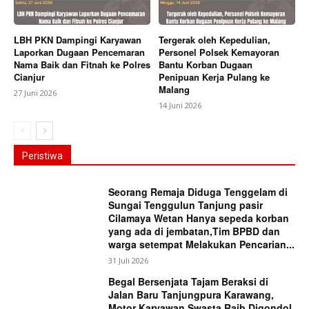
LBH PKN Dampingi Karyawan
Tergerak oleh Kepedulian,
Laporkan Dugaan Pencemaran
Personel Polsek Kemayoran
Nama Baik dan Fitnah ke Polres
Bantu Korban Dugaan
Cianjur
Penipuan Kerja Pulang ke
Malang
27 Juni 2026
14 Juni 2026
Peristiwa
Seorang Remaja Diduga Tenggelam di
Sungai Tenggulun Tanjung pasir
Cilamaya Wetan Hanya sepeda korban
yang ada di jembatan,Tim BPBD dan
warga setempat Melakukan Pencarian...
31 Juli 2026
Begal Bersenjata Tajam Beraksi di
Jalan Baru Tanjungpura Karawang,
Motor Karyawan Swasta Raib Digondol