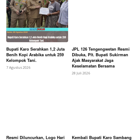
Company
About
Contact us
Subscription Plans
Bupati Karo Serahkan 1,2 Juta
JPL 126 Tengengwetan Resmi
My account
Benih Kopi Arabika untuk 259
Dibuka, Plt. Bupati Sukirman
Kelompok Tani.
Ajak Masyarakat Jaga
Bagikan Artikel
Keselamatan Bersama
7 Agustus 2026
28 Juli 2026
Berita Lainnya
Inspekturat keluarkan LHP Audit Dana
Desa Menyatakan Kades Semerah Tidak Bersalah
dan Bebas dari KKN
Resmi Diluncurkan, Logo Hari
Kembali Bupati Karo Sambang