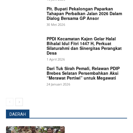
Plt. Bupati Pekalongan Paparkan
Tahapan Perbaikan Jalan 2026 Dalam
Dialog Bersama GP Ansor
News Week
30 Mei 2026
Magazine PRO
PPDI Kecamatan Kajen Gelar Halal
Bihalal Idul Fitri 1447 H, Perkuat
Silaturahmi dan Sinergitas Perangkat
Desa
1 April 2026
Dari Tuk Sirah Pemali, Relawan PDIP
Brebes Selatan Persembahkan Aksi
“Merawat Pertiwi” untuk Megawati
24 Januari 2026
SUBSCRIBE NOW
DAERAH