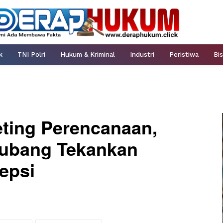
k
TNI Polri
Hukum & Kriminal
Industri
Peristiwa
Bis
eting Perencanaan,
Subang Tekankan
epsi