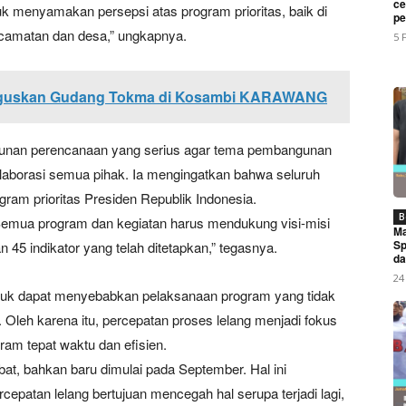
My account
ce
uk menyamakan persepsi atas program prioritas, baik di
pe
kecamatan dan desa,” ungkapnya.
5 
E NOW
nguskan Gudang Tokma di Kosambi KARAWANG
sunan perencanaan yang serius agar tema pembangunan
olaborasi semua pihak. Ia mengingatkan bahwa seluruh
Purwakarta Bersama Bupati Saepul Bahri Binzein Resmikan 
ram prioritas Presiden Republik Indonesia.
B
emua program dan kegiatan harus mendukung visi-misi
Ma
Sp
 45 indikator yang telah ditetapkan,” tegasnya.
da
24
uk dapat menyebabkan pelaksanaan program yang tidak
leh karena itu, percepatan proses lelang menjadi fokus
am tepat waktu dan efisien.
bat, bahkan baru dimulai pada September. Hal ini
patan lelang bertujuan mencegah hal serupa terjadi lagi,