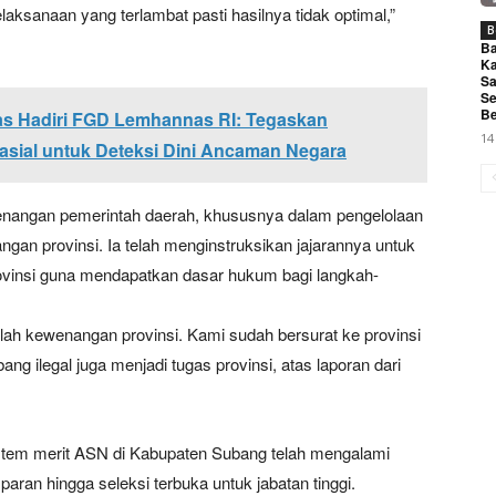
laksanaan yang terlambat pasti hasilnya tidak optimal,”
B
Ba
Ka
Sa
Se
Be
s Hadiri FGD Lemhannas RI: Tegaskan
14
asial untuk Deteksi Dini Ancaman Negara
enangan pemerintah daerah, khususnya dalam pengelolaan
gan provinsi. Ia telah menginstruksikan jajarannya untuk
ovinsi guna mendapatkan dasar hukum bagi langkah-
lah kewenangan provinsi. Kami sudah bersurat ke provinsi
g ilegal juga menjadi tugas provinsi, atas laporan dari
stem merit ASN di Kabupaten Subang telah mengalami
aran hingga seleksi terbuka untuk jabatan tinggi.