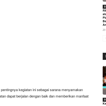
B
Ri
al
Pi
Be
A
20
Week
e PRO
Company
About
pentingnya kegiatan ini sebagai sarana menyamakan
Contact us
gkatan dapat berjalan dengan baik dan memberikan manfaat
Subscription Plans
B
Ke