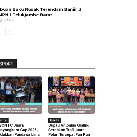
ibuan Buku Rusak Terendam Banjir di
MPN 1 Telukjambe Barat
 Juli 2025
SPORT
erita
Berita
WON FC Juara
Bupati Antonius Ginting
ayangkara Cup 2026,
Serahkan Trofi Juara
klukkan Pandawa Lima
Pelari Tercepat Fun Run