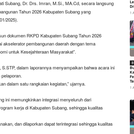
Le
ati Subang, Dr. Drs. Imran, M.Si., MA.Cd, secara langsung
Dr
bangunan Tahun 2026 Kabupaten Subang yang
1 
01/2025).
nyusun dokumen RKPD Kabupaten Subang Tahun 2026
i akselerator pembangunan daerah dengan tema
mi untuk Kesejahteraan Masyarakat”.
B
, S.STP, dalam laporannya menyampaikan bahwa acara ini
Bu
Ka
 pelaporan.
Fe
Ta
n dalam satu rangkaian kegiatan,” ujarnya.
1 
g ini memungkinkan integrasi menyeluruh dari
ogram kerja di Kabupaten Subang, sehingga kualitas
akan, dan dilaporkan dapat terintegrasi sehingga kualitas