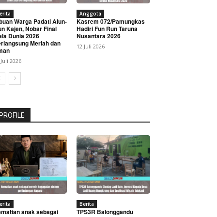
erita
Anggota
buan Warga Padati Alun-
Kasrem 072/Pamungkas
un Kajen, Nobar Final
Hadiri Fun Run Taruna
ala Dunia 2026
Nusantara 2026
rlangsung Meriah dan
12 Juli 2026
man
 Juli 2026
PROFILE
erita
Berita
matian anak sebagai
TPS3R Balonggandu