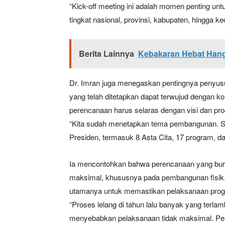
“Kick-off meeting ini adalah momen penting unt
tingkat nasional, provinsi, kabupaten, hingga 
SUBSCRIB
Berita Lainnya
Kebakaran Hebat Ha
Bagikan Artikel
Dr. Imran juga menegaskan pentingnya penyu
yang telah ditetapkan dapat terwujud dengan k
Berita Lainnya
Kapolres 
perencanaan harus selaras dengan visi dan prog
Tahanan Polres
“Kita sudah menetapkan tema pembangunan. S
Presiden, termasuk 8 Asta Cita, 17 program, dan
Ia mencontohkan bahwa perencanaan yang bur
maksimal, khususnya pada pembangunan fisik. O
utamanya untuk memastikan pelaksanaan progr
“Proses lelang di tahun lalu banyak yang terlam
menyebabkan pelaksanaan tidak maksimal. Perce