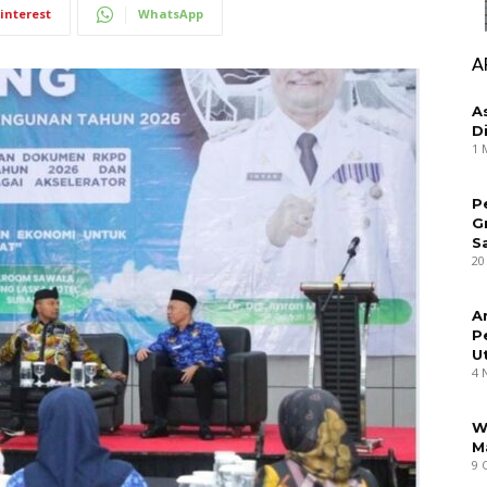
interest
WhatsApp
A
A
D
1 
P
G
S
20
A
P
U
4 
W
M
9 