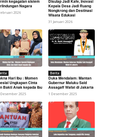
rmin kegagalan sistem
Disulap Jadi Kafe, Inovasi
rlindungan Nagara
Kepala Desa Jadi Ruang
Nongkrong dan Destinasi
Februari 2026
Wisata Edukasi
31 Januari 2026
Gedung Wastu Jatnika
erita
Berita
kna Hari Ibu : Momen
Duka Mendalam: Mantan
esial Ungkapan Cinta
Gubernur Maluku Said
n Bakti Anak kepada Ibu
Assagaff Wafat di Jakarta
 Desember 2025
1 Desember 2025