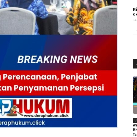
R
S
14
B
A
Bh
Ta