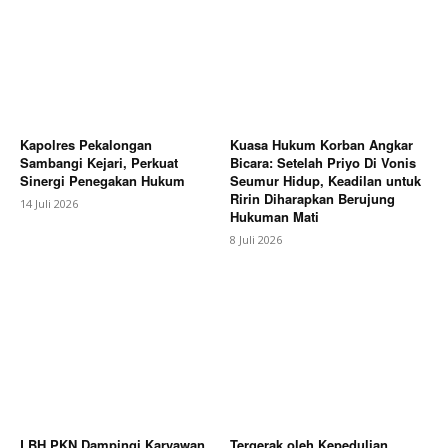
Kapolres Pekalongan
Kuasa Hukum Korban Angkar
Sambangi Kejari, Perkuat
Bicara: Setelah Priyo Di Vonis
Sinergi Penegakan Hukum
Seumur Hidup, Keadilan untuk
Ririn Diharapkan Berujung
14 Juli 2026
Hukuman Mati
8 Juli 2026
LBH PKN Dampingi Karyawan
Tergerak oleh Kepedulian,