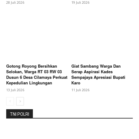
28 Juli 2026
19 Juli 2026
News Week
Magazine PRO
Gotong Royong Bersihkan
Giat Sambang Warga Dan
Selokan, Warga RT 03 RW 03
Serap Aspirasi Kades
Dusun 6 Desa Cilamaya Perkuat
Sempajaya Apresiasi Bupati
Kepedulian Lingkungan
Karo
13 Juli 2026
11 Juli 2026
SUBSCRIBE NOW
TNI POLRI
Company