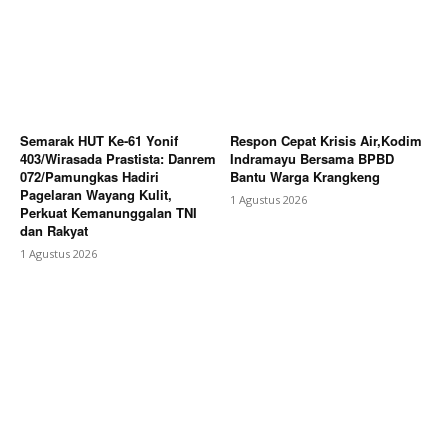
About
Contact us
Subscription Plans
My account
Semarak HUT Ke-61 Yonif
Respon Cepat Krisis Air,Kodim
403/Wirasada Prastista: Danrem
Indramayu Bersama BPBD
072/Pamungkas Hadiri
Bantu Warga Krangkeng
Bagikan Artikel
Pagelaran Wayang Kulit,
1 Agustus 2026
Perkuat Kemanunggalan TNI
dan Rakyat
Berita Lainnya
Anggota DPD RI Hj. Fahira Idris Serap
1 Agustus 2026
Aspirasi Nelayan, UMKM, Pendidikan, dan Program
Pengelolaan Sampah di Kepulauan Seribu