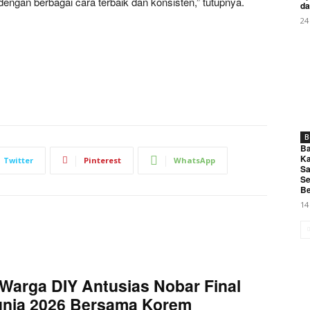
engan berbagai cara terbaik dan konsisten,” tutupnya.
da
24
B
Ba
Ka
Twitter
Pinterest
WhatsApp
Sa
Se
Be
14
Warga DIY Antusias Nobar Final
unia 2026 Bersama Korem