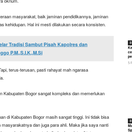
ra oknum.
teraan masyarakat, baik jaminan pendidikannya, jaminan
as kehidupan. Hal ini mesti dilakukan secara konsisten.
B
lar Tradisi Sambut Pisah Kapolres dan
Ke
o P.M.,S.I.K.,M.Si
ce
pe
5 
pi, terus-terusan, pasti rahayat mah ngarasa
a.
lan Kabupaten Bogor sangat kompleks dan memerlukan
n di Kabupaten Bogor masih sangat tinggi. Ini tidak bisa
B
an masyarakatnya dan juga para ahli. Maka jika saya nanti
Ma
Sp