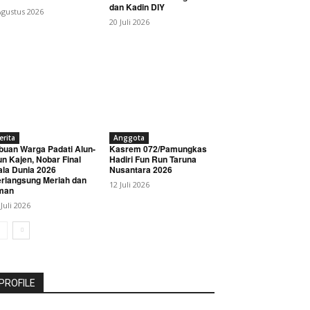
dan Kadin DIY
Agustus 2026
20 Juli 2026
erita
Anggota
buan Warga Padati Alun-
Kasrem 072/Pamungkas
un Kajen, Nobar Final
Hadiri Fun Run Taruna
ala Dunia 2026
Nusantara 2026
rlangsung Meriah dan
12 Juli 2026
man
 Juli 2026
PROFILE