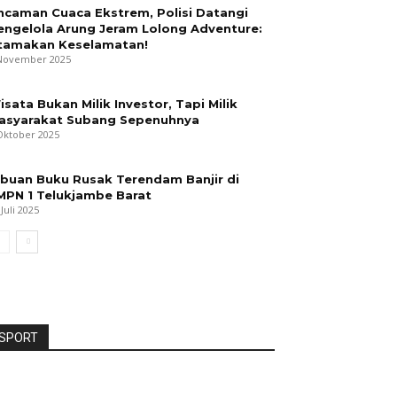
ncaman Cuaca Ekstrem, Polisi Datangi
engelola Arung Jeram Lolong Adventure:
tamakan Keselamatan!
November 2025
isata Bukan Milik Investor, Tapi Milik
asyarakat Subang Sepenuhnya
Oktober 2025
ibuan Buku Rusak Terendam Banjir di
MPN 1 Telukjambe Barat
 Juli 2025
SPORT