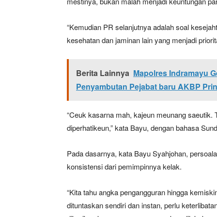
mestinya, bukan malah menjadi keuntungan pa
“Kemudian PR selanjutnya adalah soal kesejah
kesehatan dan jaminan lain yang menjadi priorit
Berita Lainnya
Mapolres Indramayu Ge
Penyambutan Pejabat baru AKBP Pringg
“Ceuk kasarna mah, kajeun meunang saeutik. Ta
diperhatikeun,” kata Bayu, dengan bahasa Sund
Pada dasarnya, kata Bayu Syahjohan, persoa
konsistensi dari pemimpinnya kelak.
“Kita tahu angka pengangguran hingga kemiskina
dituntaskan sendiri dan instan, perlu keterlibat