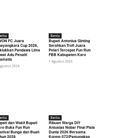
erita
Berita
WON FC Juara
Bupati Antonius Ginting
ayangkara Cup 2026,
Serahkan Trofi Juara
klukkan Pandawa Lima
Pelari Tercepat Fun Run
wat Adu Penalti
FBB Kabupaten Karo
amatis
1 Agustus 2026
Agustus 2026
erita
Berita
pati dan Wakil Bupati
Ribuan Warga DIY
ro Buka Fun Run
Antusias Nobar Final Piala
stival Bunga dan Buah
Dunia 2026 Bersama
hun 2026
Korem 072/Pamungkas