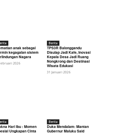
erita
Berita
matian anak sebagai
TPS3R Balonggandu
rmin kegagalan sistem
Disulap Jadi Kafe, Inovasi
rlindungan Nagara
Kepala Desa Jadi Ruang
Nongkrong dan Destinasi
Februari 2026
Wisata Edukasi
31 Januari 2026
erita
Berita
kna Hari Ibu : Momen
Duka Mendalam: Mantan
esial Ungkapan Cinta
Gubernur Maluku Said