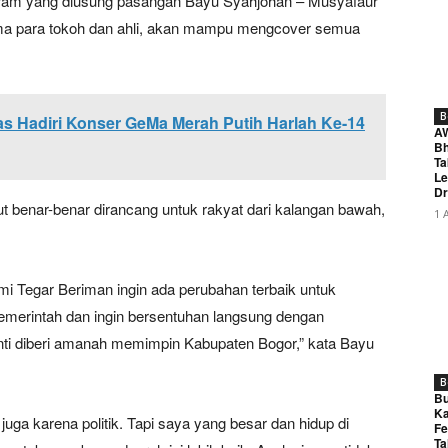
gram yang diusung pasangan Bayu Syahjohan – Musyafaur
ma para tokoh dan ahli, akan mampu mengcover semua
B
 Hadiri Konser GeMa Merah Putih Harlah Ke-14
A
Bh
Ta
Le
Dr
ut benar-benar dirancang untuk rakyat dari kalangan bawah,
1 
mi Tegar Beriman ingin ada perubahan terbaik untuk
pemerintah dan ingin bersentuhan langsung dengan
anti diberi amanah memimpin Kabupaten Bogor,” kata Bayu
B
Bu
Ka
juga karena politik. Tapi saya yang besar dan hidup di
Fe
Ta