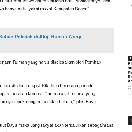
ntuk membawa daerah ini lebih baik. Apalagi saya tidak
1 
aya hanya satu, yakni rakyat Kabupaten Bogor,”
n Bahan Peledak di Atap Rumah Warga
B
kerjaan Rumah yang harus diselesaikan oleh Pemkab
Ri
al
Pi
Be
A
i bersih dari korupsi. Kita tahu beberapa periode
20
pas masalah korupsi. Dan masalah ini pula yang
mpinnya sibuk dengan masalah hukum,” jelas Bayu
nurut Bayu maka uang rakyat akan tersalurkan sebagaimana