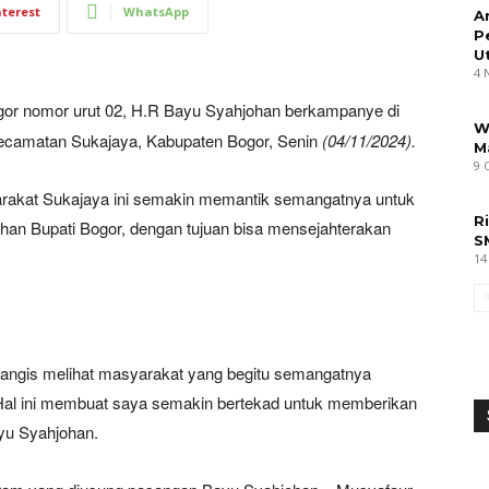
nterest
WhatsApp
A
P
U
4 
gor nomor urut 02, H.R Bayu Syahjohan berkampanye di
W
ecamatan Sukajaya, Kabupaten Bogor, Senin
(04/11/2024).
M
9 
rakat Sukajaya ini semakin memantik semangatnya untuk
R
han Bupati Bogor, dengan tujuan bisa mensejahterakan
S
14
nangis melihat masyarakat yang begitu semangatnya
al ini membuat saya semakin bertekad untuk memberikan
ayu Syahjohan.