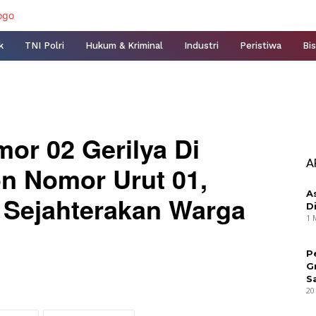
k
TNI Polri
Hukum & Kriminal
Industri
Peristiwa
Bis
or 02 Gerilya Di
A
on Nomor Urut 01,
A
 Sejahterakan Warga
D
1 
P
G
S
20