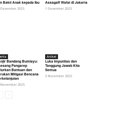
n Bakti Anak kepada Ibu
Assagaff Wafat di Jakarta
 Desember 2025
1 Desember 2025
erita
Artikel
njir Bandang Bumiayu:
Luka Impunitas dan
esang Pangarep
Tanggung Jawab Kita
lurkan Bantuan dan
Semua
rukan Mitigasi Bencana
3 November 2025
rkelanjutan
 November 2025