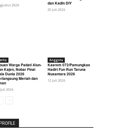
dan Kadin DIY
Agustus 2026
20 Juli 2026
erita
Anggota
buan Warga Padati Alun-
Kasrem 072/Pamungkas
un Kajen, Nobar Final
Hadiri Fun Run Taruna
ala Dunia 2026
Nusantara 2026
rlangsung Meriah dan
12 Juli 2026
man
 Juli 2026
PROFILE