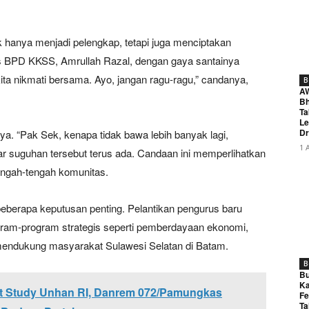
k hanya menjadi pelengkap, tetapi juga menciptakan
s BPD KKSS, Amrullah Razal, dengan gaya santainya
ta nikmati bersama. Ayo, jangan ragu-ragu,” candanya,
B
A
Bh
Ta
Le
Dr
a. “Pak Sek, kenapa tidak bawa lebih banyak lagi,
1 
r suguhan tersebut terus ada. Candaan ini memperlihatkan
engah-tengah komunitas.
 beberapa keputusan penting. Pelantikan pengurus baru
ogram-program strategis seperti pemberdayaan ekonomi,
k mendukung masyarakat Sulawesi Selatan di Batam.
B
Bu
Ka
it Study Unhan RI, Danrem 072/Pamungkas
Fe
Ta