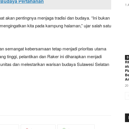
 Budaya Pertahanan
1 
t akan pentingnya menjaga tradisi dan budaya. “Ini bukan
g mengingatkan kita pada kampung halaman,” ujar salah satu
dan semangat kebersamaan tetap menjadi prioritas utama
tinggi, pelantikan dan Raker ini diharapkan menjadi
B
Ri
unitas dan melestarikan warisan budaya Sulawesi Selatan
al
Pi
Be
A
20