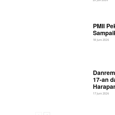
PMII Pe
Sampaik
18 Juni 2026
Danrem
17-an d
Harapan
17 Juni 2026