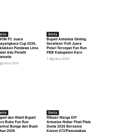
erita
Berita
WON FC Juara
Bupati Antonius Ginting
ayangkara Cup 2026,
Serahkan Trofi Juara
klukkan Pandawa Lima
Pelari Tercepat Fun Run
wat Adu Penalti
FBB Kabupaten Karo
amatis
1 Agustus 2026
Agustus 2026
erita
Berita
pati dan Wakil Bupati
Ribuan Warga DIY
ro Buka Fun Run
Antusias Nobar Final Piala
stival Bunga dan Buah
Dunia 2026 Bersama
hun 2026
Korem 072/Pamungkas