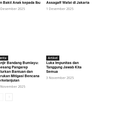
n Bakti Anak kepada Ibu
Assagaff Wafat di Jakarta
 Desember 2025
1 Desember 2025
erita
Artikel
njir Bandang Bumiayu:
Luka Impunitas dan
esang Pangarep
Tanggung Jawab Kita
lurkan Bantuan dan
Semua
rukan Mitigasi Bencana
3 November 2025
rkelanjutan
 November 2025