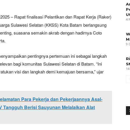
A
P
U
2025 – Rapat finalisasi Pelantikan dan Rapat Kerja (Raker)
4 
arga Sulawesi Selatan (KKSS) Kota Batam berlangsung
nting, suasana semakin akrab dengan hadirnya Coto
W
M
ta.
9 
enyampaikan pentingnya pertemuan ini sebagai langkah
R
elevan bagi komunitas Sulawesi Selatan di Batam. “Ini
S
14
atukan visi dan langkah demi kemajuan bersama,” ujar
lamatan Para Pekerja dan Pekerjaannya Asal-
 Tangguh Berisi Sauyunan Melalaikan Alat