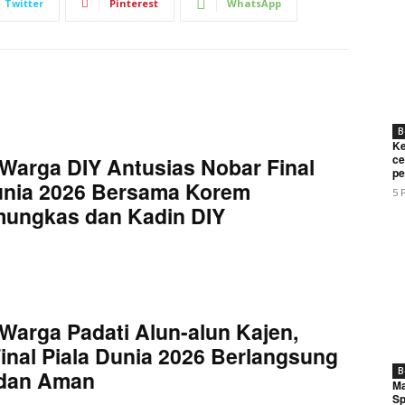
Twitter
Pinterest
WhatsApp
B
Ke
ce
Warga DIY Antusias Nobar Final
pe
unia 2026 Bersama Korem
5 
mungkas dan Kadin DIY
Warga Padati Alun-alun Kajen,
inal Piala Dunia 2026 Berlangsung
B
 dan Aman
Ma
Sp