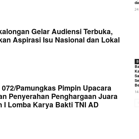
da
24
kalongan Gelar Audiensi Terbuka,
an Aspirasi Isu Nasional dan Lokal
B
Ba
Ka
Sa
Se
Be
 072/Pamungkas Pimpin Upacara
14
an Penyerahan Penghargaan Juara
 I Lomba Karya Bakti TNI AD