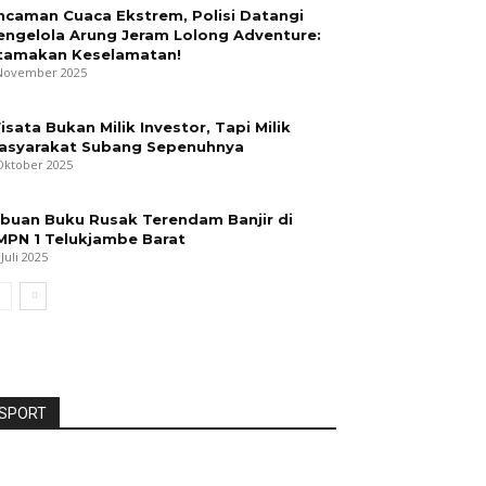
ncaman Cuaca Ekstrem, Polisi Datangi
engelola Arung Jeram Lolong Adventure:
tamakan Keselamatan!
November 2025
isata Bukan Milik Investor, Tapi Milik
asyarakat Subang Sepenuhnya
Oktober 2025
ibuan Buku Rusak Terendam Banjir di
MPN 1 Telukjambe Barat
 Juli 2025
SPORT