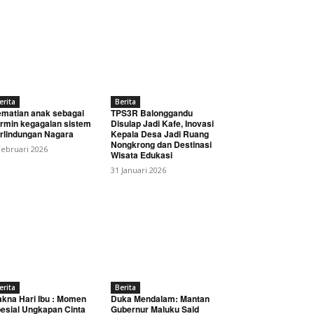
erita
Berita
matian anak sebagai
TPS3R Balonggandu
rmin kegagalan sistem
Disulap Jadi Kafe, Inovasi
rlindungan Nagara
Kepala Desa Jadi Ruang
Nongkrong dan Destinasi
Februari 2026
Wisata Edukasi
31 Januari 2026
erita
Berita
kna Hari Ibu : Momen
Duka Mendalam: Mantan
esial Ungkapan Cinta
Gubernur Maluku Said