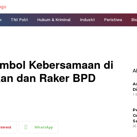
k
TNI Polri
Hukum & Kriminal
Industri
Peristiwa
Bis
imbol Kebersamaan di
A
ikan dan Raker BPD
A
D
1 
P
G
S
20
nterest
WhatsApp