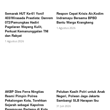
Contact us
Subscription Plans
Semarak HUT Ke-61 Yonif
Respon Cepat Krisis Air,Kodim
403/Wirasada Prastista: Danrem
Indramayu Bersama BPBD
My account
072/Pamungkas Hadiri
Bantu Warga Krangkeng
Pagelaran Wayang Kulit,
1 Agustus 2026
Perkuat Kemanunggalan TNI
Bagikan Artikel
dan Rakyat
1 Agustus 2026
Berita Lainnya
Briefing Mingguan Tim POD & COD
JNE Galuhmas Karawang Bahas Evaluasi
Penanganan Paket Prioritas
AKBP Dies Ferra Ningtias
Pelukan Kasih Polri untuk Anak
Resmi Pimpin Polres
Negeri, Polwan Jaga Jakarta
Pekalongan Kota, Torehkan
Sambangi SLB Harapan Ibu
Sejarah sebagai Kapolres
31 Juli 2026
Perempuan Pertama di Kota