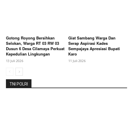
Magazine PRO
Gotong Royong Bersihkan
Giat Sambang Warga Dan
Selokan, Warga RT 03 RW 03
Serap Aspirasi Kades
Dusun 6 Desa Cilamaya Perkuat
Sempajaya Apresiasi Bupati
Kepedulian Lingkungan
Karo
13 Juli 2026
11 Juli 2026
TNI POLRI
SUBSCRIBE NOW
Company
About