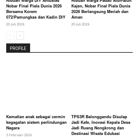
Ribuan Warga DIY Antusias
Ribuan Warga Padati Alun-alun
Nobar Final Piala Dunia 2026
Kajen, Nobar Final Piala Dunia
Bersama Korem
2026 Berlangsung Meriah dan
072/Pamungkas dan Kadin DIY
Aman
20 Juli 2026
20 Juli 2026
PROFILE
Kematian anak sebagai cermin
TPS3R Balonggandu Disulap
kegagalan sistem perlindungan
Jadi Kafe, Inovasi Kepala Desa
Nagara
Jadi Ruang Nongkrong dan
Destinasi Wisata Edukasi
5 Februari 2026