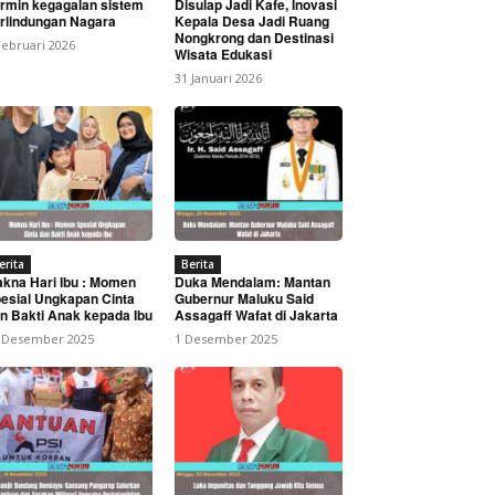
rmin kegagalan sistem
Disulap Jadi Kafe, Inovasi
rlindungan Nagara
Kepala Desa Jadi Ruang
Nongkrong dan Destinasi
Februari 2026
Wisata Edukasi
31 Januari 2026
aten Karo
erita
Berita
kna Hari Ibu : Momen
Duka Mendalam: Mantan
esial Ungkapan Cinta
Gubernur Maluku Said
n Bakti Anak kepada Ibu
Assagaff Wafat di Jakarta
 Desember 2025
1 Desember 2025