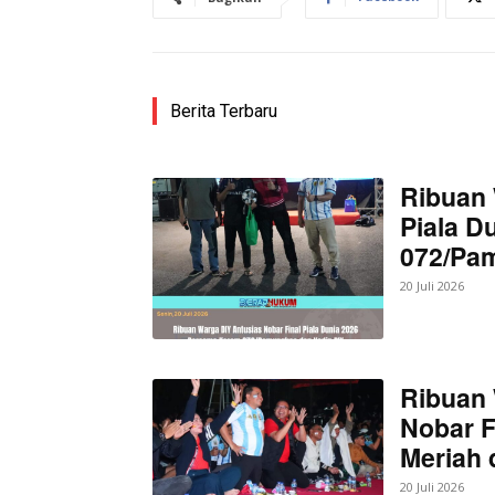
Berita Terbaru
Ribuan 
Piala D
072/Pa
20 Juli 2026
Ribuan 
Nobar F
Meriah
20 Juli 2026