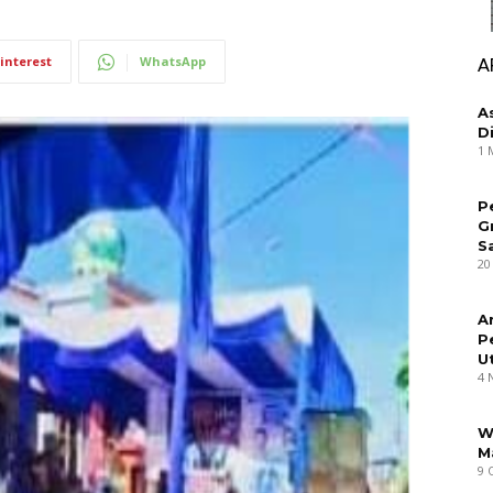
interest
WhatsApp
A
A
D
1 
P
G
S
20
A
P
U
4 
W
M
9 