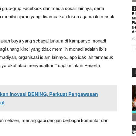
di grup-grup Facebook dan media sosail lainnya, serta
B
Ri
menilai ujaran yang disampaikan tokoh agama itu masuk
al
Pi
Be
A
20
apakah buya yang sebagai jurkam di kampanye monadi
agi uhang kinci yang tidak memilih monadi adalah Iblis
diyah, organisasi islam lainnyo.. apo idak lah termasuk
syarakat atau menyesatkan,” caption akun Peserta
Week
e PRO
kan Inovasi BENING, Perkuat Pengawasan
Company
at
About
ri netizen, menanggapi dengan berbagai komentar dan
Contact us
B
Subscription Plans
Ke