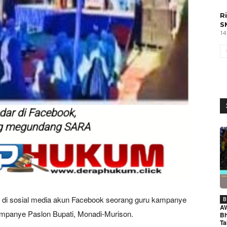
R
S
14
eo di sosial media akun Facebook seorang guru kampanye
B
A
kampanye Paslon Bupati, Monadi-Murison.
Bh
Ta