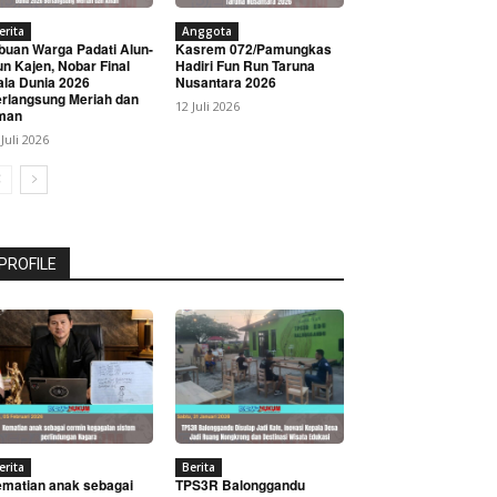
erita
Anggota
buan Warga Padati Alun-
Kasrem 072/Pamungkas
un Kajen, Nobar Final
Hadiri Fun Run Taruna
ala Dunia 2026
Nusantara 2026
rlangsung Meriah dan
12 Juli 2026
man
 Juli 2026
PROFILE
erita
Berita
matian anak sebagai
TPS3R Balonggandu