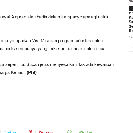
B
Ba
 ayat Alquran atau hadis dalam kampanye,apalagi untuk
Ka
Sa
Se
Be
14
menyampaikan Visi-Misi dan program prioritas calon
au hadis semaunya yang terkesan pesanan calon bupati.
a seperti itu. Sudah jelas menyesatkan, tak ada kewajiban
warga Kerinci.
(Phl)
Twitter
Pinterest
WhatsApp