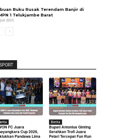
ibuan Buku Rusak Terendam Banjir di
MPN 1 Telukjambe Barat
 Juli 2025
SPORT
erita
Berita
WON FC Juara
Bupati Antonius Ginting
ayangkara Cup 2026,
Serahkan Trofi Juara
klukkan Pandawa Lima
Pelari Tercepat Fun Run