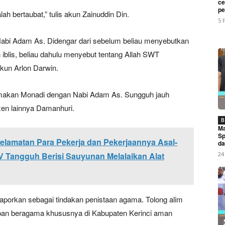
ce
My account
pe
lah bertaubat,” tulis akun Zainuddin Din.
5 
abi Adam As. Didengar dari sebelum beliau menyebutkan
E NOW
 iblis, beliau dahulu menyebut tentang Allah SWT
kun Arlon Darwin.
makan Monadi dengan Nabi Adam As. Sungguh jauh
izen lainnya Damanhuri.
operasi RI Buka Festival Bunga Dan Buah Tahun 2026 Kabup
B
Ma
Sp
lamatan Para Pekerja dan Pekerjaannya Asal-
da
24
 Tangguh Berisi Sauyunan Melalaikan Alat
ilaporkan sebagai tindakan penistaan agama. Tolong alim
upan beragama khususnya di Kabupaten Kerinci aman