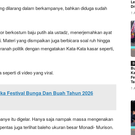
Le
Dr
ang dilarang dalam berkampanye, bahkan diduga sudah
1 
or berkostum baju putih ala ustadz, menerjemahkan ayat
Materi yang dismpaikan juga berbicara soal ruh hingga
anah politik dengan mengatakan Kata-Kata kasar seperti,
B
Bu
a seperti di video yang viral.
Ka
Fe
Ta
1 
uka Festival Bunga Dan Buah Tahun 2026
panye itu digelar. Hanya saja nampak massa mengenakan
pentas juga terlihat baleho ukuran besar Monadi- Murison.