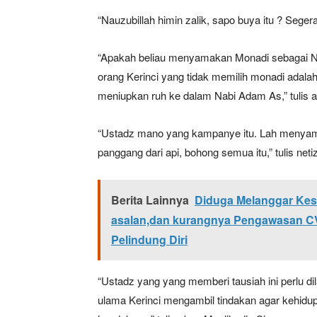
“Nauzubillah himin zalik, sapo buya itu ? Segera
“Apakah beliau menyamakan Monadi sebagai N
SUBSCRIB
orang Kerinci yang tidak memilih monadi adalah
meniupkan ruh ke dalam Nabi Adam As,” tulis a
Bagikan Artikel
“Ustadz mano yang kampanye itu. Lah menya
panggang dari api, bohong semua itu,” tulis net
Berita Lainnya
Menteri K
Berita Lainnya
Diduga Melanggar Kese
asalan,dan kurangnya Pengawasan CV
Pelindung Diri
“Ustadz yang yang memberi tausiah ini perlu d
ulama Kerinci mengambil tindakan agar kehid