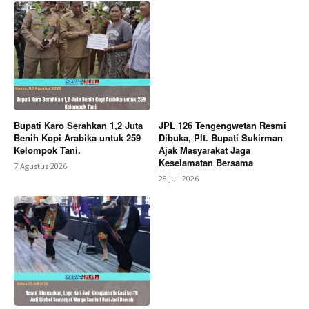
SUBSCRIBE NOW
Bupati Karo Serahkan 1,2 Juta
JPL 126 Tengengwetan Resmi
Benih Kopi Arabika untuk 259
Dibuka, Plt. Bupati Sukirman
Kelompok Tani.
Ajak Masyarakat Jaga
Keselamatan Bersama
7 Agustus 2026
Company
28 Juli 2026
About
Contact us
Subscription Plans
My account
Bagikan Artikel