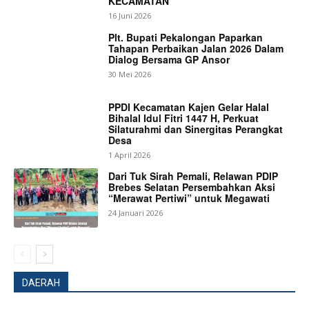
KECAMATAN
16 Juni 2026
Plt. Bupati Pekalongan Paparkan
Tahapan Perbaikan Jalan 2026 Dalam
Dialog Bersama GP Ansor
30 Mei 2026
PPDI Kecamatan Kajen Gelar Halal
Bihalal Idul Fitri 1447 H, Perkuat
Silaturahmi dan Sinergitas Perangkat
Desa
1 April 2026
Dari Tuk Sirah Pemali, Relawan PDIP
Brebes Selatan Persembahkan Aksi
“Merawat Pertiwi” untuk Megawati
News Week
24 Januari 2026
Magazine PRO
DAERAH