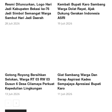
Resmi Diluncurkan, Logo Hari
Kembali Bupati Karo Sambang
Jadi Kabupaten Bekasi ke-76
Warga Dolat Rayat, Ajak
Jadi Simbol Semangat Warga
Dukung Gerakan Indonesia
Berita Lainnya
Samsat Kabupaten Bekasi Berusaha
Sambut Hari Jadi Daerah
ASRI
mempermudah Masyarakat membayar Pajak
28 Juli 2026
19 Juli 2026
Kendaraan Bermotor (PKB)
Gotong Royong Bersihkan
Giat Sambang Warga Dan
Selokan, Warga RT 03 RW 03
Serap Aspirasi Kades
Dusun 6 Desa Cilamaya Perkuat
Sempajaya Apresiasi Bupati
Kepedulian Lingkungan
Karo
13 Juli 2026
11 Juli 2026