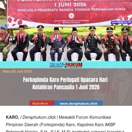
KARO,
l Deraphukum.click l
Mewakili Forum Komunikasi
Pimpinan Daerah (Forkopimda) Karo, Kapolres Karo AKBP
Pebriandi Haloho, S.H., S.I.K.,M.Si. bertindak sebagai Inspektur