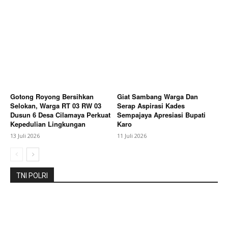
News Week
Magazine PRO
Gotong Royong Bersihkan
Giat Sambang Warga Dan
Selokan, Warga RT 03 RW 03
Serap Aspirasi Kades
Dusun 6 Desa Cilamaya Perkuat
Sempajaya Apresiasi Bupati
Kepedulian Lingkungan
Karo
13 Juli 2026
11 Juli 2026
SUBSCRIBE NOW
TNI POLRI
Company