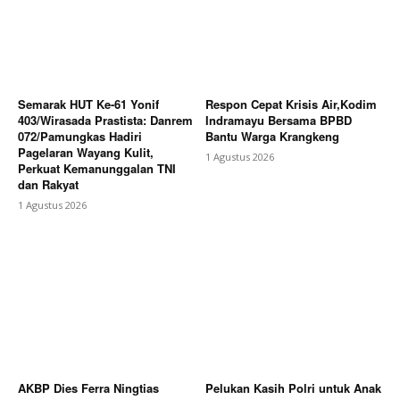
About
Contact us
Subscription Plans
Semarak HUT Ke-61 Yonif
Respon Cepat Krisis Air,Kodim
My account
403/Wirasada Prastista: Danrem
Indramayu Bersama BPBD
072/Pamungkas Hadiri
Bantu Warga Krangkeng
Bagikan Artikel
Pagelaran Wayang Kulit,
1 Agustus 2026
Perkuat Kemanunggalan TNI
dan Rakyat
1 Agustus 2026
Berita Lainnya
Kasrem 072/Pamungkas Hadiri
Upacara Peringatan Hari Bakti ke-79 TNI Angkatan
Udara Tahun 2026
AKBP Dies Ferra Ningtias
Pelukan Kasih Polri untuk Anak