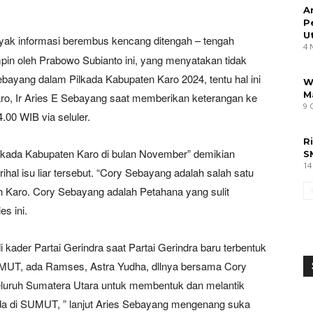
A
P
U
anyak informasi berembus kencang ditengah – tengah
4 
mpin oleh Prabowo Subianto ini, yang menyatakan tidak
yang dalam Pilkada Kabupaten Karo 2024, tentu hal ini
W
M
aro, Ir Aries E Sebayang saat memberikan keterangan ke
9 
.00 WIB via seluler.
R
lkada Kabupaten Karo di bulan November” demikian
S
14
hal isu liar tersebut. “Cory Sebayang adalah salah satu
ah Karo. Cory Sebayang adalah Petahana yang sulit
es ini.
kader Partai Gerindra saat Partai Gerindra baru terbentuk
SUMUT, ada Ramses, Astra Yudha, dllnya bersama Cory
uruh Sumatera Utara untuk membentuk dan melantik
da di SUMUT, ” lanjut Aries Sebayang mengenang suka