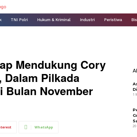
k
TNI Polri
Hukum & Kriminal
Industri
Peristiwa
Bis
tap Mendukung Cory
A
, Dalam Pilkada
A
i Bulan November
D
1 
P
G
S
20
nterest
WhatsApp