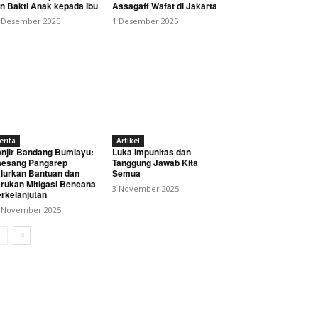
n Bakti Anak kepada Ibu
Assagaff Wafat di Jakarta
 Desember 2025
1 Desember 2025
erita
Artikel
njir Bandang Bumiayu:
Luka Impunitas dan
esang Pangarep
Tanggung Jawab Kita
lurkan Bantuan dan
Semua
rukan Mitigasi Bencana
3 November 2025
rkelanjutan
 November 2025