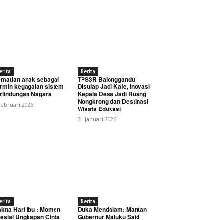
erita
Berita
matian anak sebagai
TPS3R Balonggandu
rmin kegagalan sistem
Disulap Jadi Kafe, Inovasi
rlindungan Nagara
Kepala Desa Jadi Ruang
Nongkrong dan Destinasi
Februari 2026
Wisata Edukasi
31 Januari 2026
erita
Berita
kna Hari Ibu : Momen
Duka Mendalam: Mantan
esial Ungkapan Cinta
Gubernur Maluku Said