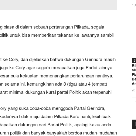
1 
g biasa di dalam sebuah pertarungan Pilkada, segala
politik untuk bisa memberikan tekanan ke lawannya sambil
ut ke Cory, dan dijelaskan bahwa dukungan Gerindra masih
B
Ri
juga ke Cory agar segera merapatkan juga Partai lainnya
al
Pi
esar pula kekuatan memenangkan pertarungan nantinya,
Be
an selama ini, kemungkinan ada 3 (tiga) atau 4 (empat)
A
20
at minimal dukungan kursi partai Politik akan terpenuhi.
Cory yang suka coba-coba menggoda Partai Gerindra,
adernya tidak maju dalam Pilkada Karo nanti, lebih baik
patkan dukungan dari Partai Politik, apalagi kalau anda
turan politik dan banyak-banyaklah berdoa mudah-mudahan