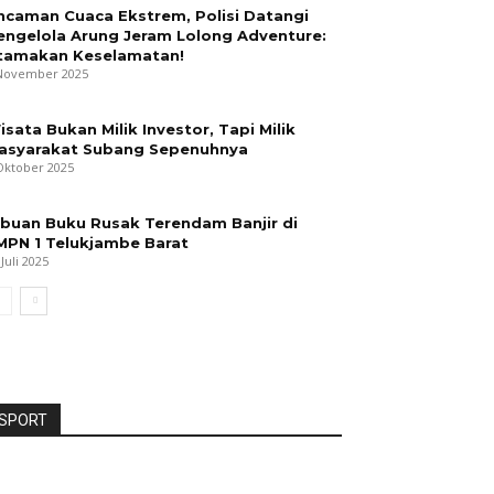
ncaman Cuaca Ekstrem, Polisi Datangi
engelola Arung Jeram Lolong Adventure:
tamakan Keselamatan!
November 2025
isata Bukan Milik Investor, Tapi Milik
asyarakat Subang Sepenuhnya
Oktober 2025
ibuan Buku Rusak Terendam Banjir di
MPN 1 Telukjambe Barat
 Juli 2025
SPORT