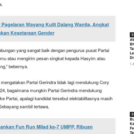
a.
 Pagelaran Wayang Kulit Dalang Wanita, Angkat
gkan Kesetaraan Gender
B
A
Bh
Ta
hubungan yang sangat baik dengan pengurus pusat Partai
Le
Dr
temu atau mengirim pesan singkat kepada Hasyim atau
1 
ng,” bebernya.
ang mengatakan Partai Gerindra tidak lagi mendukung Cory
024, bagaimana mungkin Partai Gerindra mendukung
ke Partai, apalagi kandidat tersebut elektabilitasnya masih
s Sebayang sambil tertawa.
B
Bu
Ka
ankan Fun Run Milad ke-7 UMPP, Ribuan
Fe
Ta