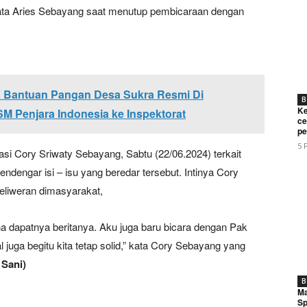
ata Aries Sebayang saat menutup pembicaraan dengan
a Bantuan Pangan Desa Sukra Resmi Di
B
Ke
 Penjara Indonesia ke Inspektorat
ce
pe
5 
i Cory Sriwaty Sebayang, Sabtu (22/06.2024) terkait
ndengar isi – isu yang beredar tersebut. Intinya Cory
eliweran dimasyarakat,
ana dapatnya beritanya. Aku juga baru bicara dengan Pak
l juga begitu kita tetap solid,” kata Cory Sebayang yang
 Sani)
B
Ma
Sp