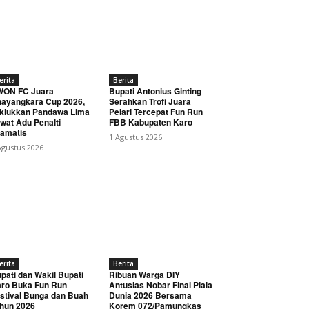
erita
Berita
WON FC Juara
Bupati Antonius Ginting
ayangkara Cup 2026,
Serahkan Trofi Juara
klukkan Pandawa Lima
Pelari Tercepat Fun Run
wat Adu Penalti
FBB Kabupaten Karo
amatis
1 Agustus 2026
Agustus 2026
erita
Berita
pati dan Wakil Bupati
Ribuan Warga DIY
ro Buka Fun Run
Antusias Nobar Final Piala
stival Bunga dan Buah
Dunia 2026 Bersama
hun 2026
Korem 072/Pamungkas