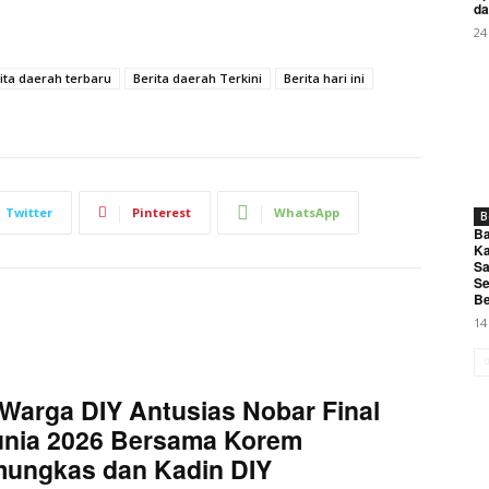
da
24
ita daerah terbaru
Berita daerah Terkini
Berita hari ini
Twitter
Pinterest
WhatsApp
B
Ba
Ka
Sa
Se
Be
14
Warga DIY Antusias Nobar Final
unia 2026 Bersama Korem
mungkas dan Kadin DIY