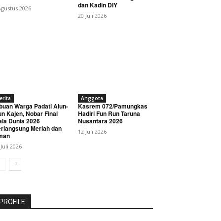
dan Kadin DIY
Agustus 2026
20 Juli 2026
erita
Anggota
buan Warga Padati Alun-
Kasrem 072/Pamungkas
un Kajen, Nobar Final
Hadiri Fun Run Taruna
ala Dunia 2026
Nusantara 2026
rlangsung Meriah dan
12 Juli 2026
man
 Juli 2026
PROFILE