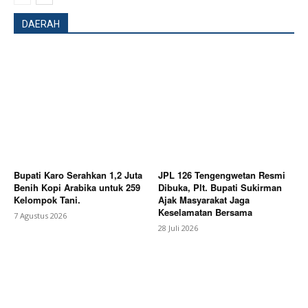
DAERAH
Bupati Karo Serahkan 1,2 Juta
JPL 126 Tengengwetan Resmi
Benih Kopi Arabika untuk 259
Dibuka, Plt. Bupati Sukirman
Kelompok Tani.
Ajak Masyarakat Jaga
Keselamatan Bersama
7 Agustus 2026
28 Juli 2026
News Week
Magazine PRO