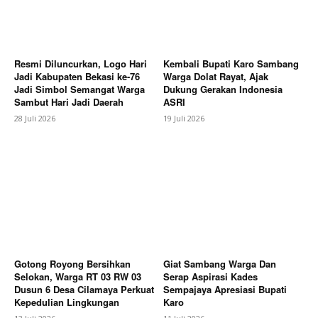
Resmi Diluncurkan, Logo Hari
Kembali Bupati Karo Sambang
Jadi Kabupaten Bekasi ke-76
Warga Dolat Rayat, Ajak
Jadi Simbol Semangat Warga
Dukung Gerakan Indonesia
Sambut Hari Jadi Daerah
ASRI
28 Juli 2026
19 Juli 2026
SUBSCRIBE NOW
Company
About
Contact us
Gotong Royong Bersihkan
Giat Sambang Warga Dan
Selokan, Warga RT 03 RW 03
Serap Aspirasi Kades
Subscription Plans
Dusun 6 Desa Cilamaya Perkuat
Sempajaya Apresiasi Bupati
Kepedulian Lingkungan
Karo
My account