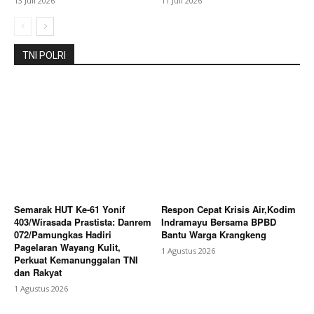
13 Juli 2026
11 Juli 2026
Bagikan Artikel
TNI POLRI
Berita Lainnya
Perkuat Pengawasan, Pemkab Bekasi
Maksimalkan Potensi Pendapatan dari Sektor Air
Tanah
Semarak HUT Ke-61 Yonif
Respon Cepat Krisis Air,Kodim
403/Wirasada Prastista: Danrem
Indramayu Bersama BPBD
072/Pamungkas Hadiri
Bantu Warga Krangkeng
Pagelaran Wayang Kulit,
1 Agustus 2026
Perkuat Kemanunggalan TNI
dan Rakyat
1 Agustus 2026