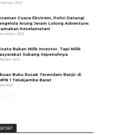
 Februari 2026
ncaman Cuaca Ekstrem, Polisi Datangi
engelola Arung Jeram Lolong Adventure:
tamakan Keselamatan!
November 2025
isata Bukan Milik Investor, Tapi Milik
asyarakat Subang Sepenuhnya
Oktober 2025
ibuan Buku Rusak Terendam Banjir di
MPN 1 Telukjambe Barat
 Juli 2025
SPORT