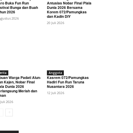
ro Buka Fun Run
Antusias Nobar Final Piala
stival Bunga dan Buah
Dunia 2026 Bersama
hun 2026
Korem 072/Pamungkas
dan Kadin DIY
Agustus 2026
20 Juli 2026
erita
Anggota
buan Warga Padati Alun-
Kasrem 072/Pamungkas
un Kajen, Nobar Final
Hadiri Fun Run Taruna
ala Dunia 2026
Nusantara 2026
rlangsung Meriah dan
12 Juli 2026
man
 Juli 2026