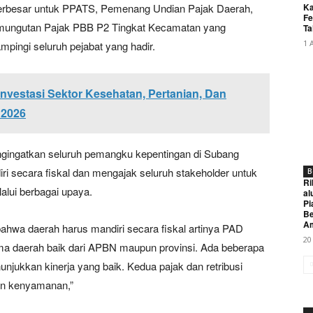
rbesar untuk PPATS, Pemenang Undian Pajak Daerah,
Ka
Fe
mungutan Pajak PBB P2 Tingkat Kecamatan yang
Ta
1 
mpingi seluruh pejabat yang hadir.
vestasi Sektor Kesehatan, Pertanian, Dan
 2026
ingatkan seluruh pemangku kepentingan di Subang
i secara fiskal dan mengajak seluruh stakeholder untuk
B
Ri
ui berbagai upaya.
al
Pi
Be
A
hwa daerah harus mandiri secara fiskal artinya PAD
20
erima daerah baik dari APBN maupun provinsi. Ada beberapa
jukkan kinerja yang baik. Kedua pajak dan retribusi
dan kenyamanan,”