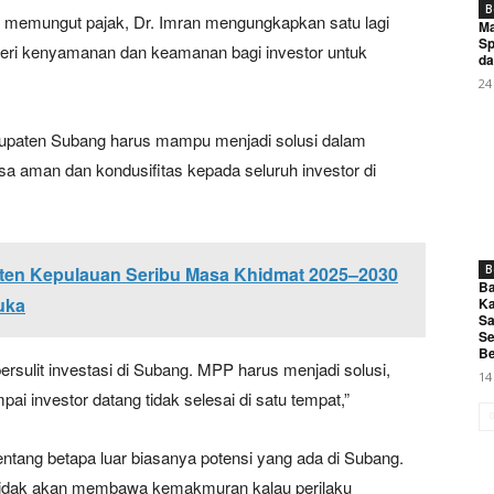
B
m memungut pajak, Dr. Imran mengungkapkan satu lagi
Ma
Sp
ri kenyamanan dan keamanan bagi investor untuk
da
24
bupaten Subang harus mampu menjadi solusi dalam
sa aman dan kondusifitas kepada seluruh investor di
B
en Kepulauan Seribu Masa Khidmat 2025–2030
Ba
uka
Ka
Sa
Se
Be
sulit investasi di Subang. MPP harus menjadi solusi,
14
i investor datang tidak selesai di satu tempat,”
ntang betapa luar biasanya potensi yang ada di Subang.
tu tidak akan membawa kemakmuran kalau perilaku