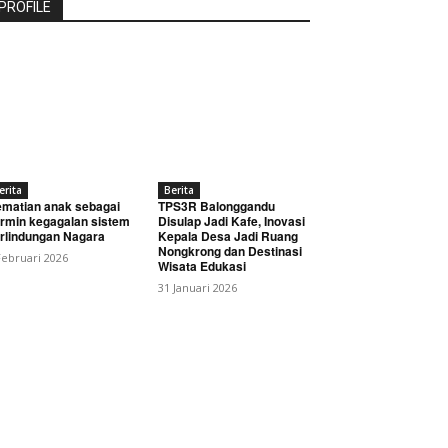
PROFILE
erita
Berita
matian anak sebagai
TPS3R Balonggandu
rmin kegagalan sistem
Disulap Jadi Kafe, Inovasi
rlindungan Nagara
Kepala Desa Jadi Ruang
Nongkrong dan Destinasi
Februari 2026
Wisata Edukasi
31 Januari 2026