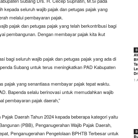
bupaten Subang Drs. H. Cecep Supriatin, M.Si pada
h kepada seluruh wajib pajak dan petugas pajak yang
erah melalui pembayaran pajak.
jib pajak dan petugas pajak yang telah berkontribusi bagi
yai pembangunan. Dengan membayar pajak kita ikut
B
A
si bagi seluruh wajib pajak dan petugas pajak yang ada di
Bh
Ta
Bapenda Subang untuk terus meningkatkan PAD Kabupaten
Le
Dr
1 
ugas pajak yang senantiasa membayar pajak tepat waktu.
PAD. Bapenda selalu berinovasi untuk memudahkan wajib
l pembayaran pajak daerah,”
 Pajak Daerah Tahun 2024 kepada beberapa kategori yaitu
 Bangunan (PBB), Penganugerahan Wajib Pajak Daerah,
B
epat, Penganugerahan Pengelolaan BPHTB Terbesar untuk
Bu