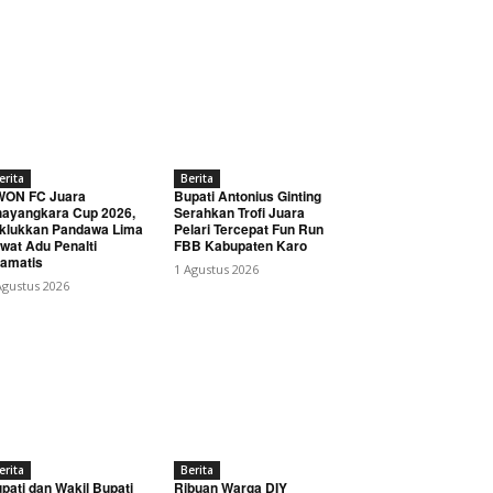
erita
Berita
WON FC Juara
Bupati Antonius Ginting
ayangkara Cup 2026,
Serahkan Trofi Juara
klukkan Pandawa Lima
Pelari Tercepat Fun Run
wat Adu Penalti
FBB Kabupaten Karo
amatis
1 Agustus 2026
Agustus 2026
erita
Berita
pati dan Wakil Bupati
Ribuan Warga DIY