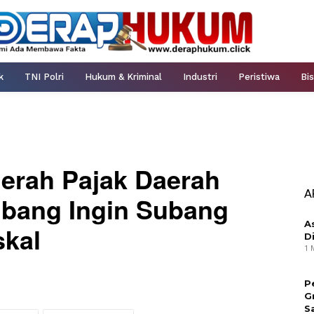
k
TNI Polri
Hukum & Kriminal
Industri
Peristiwa
Bis
erah Pajak Daerah
A
ubang Ingin Subang
A
skal
D
1 
P
G
S