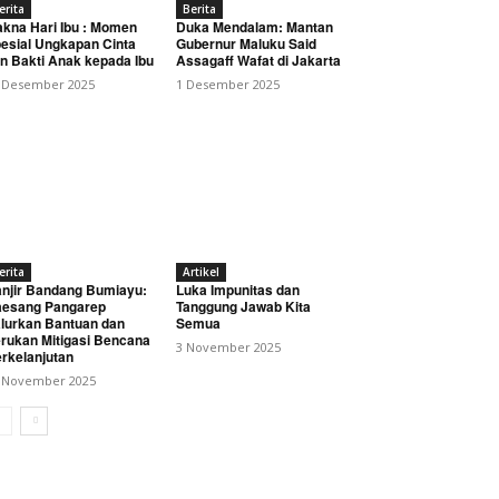
erita
Berita
kna Hari Ibu : Momen
Duka Mendalam: Mantan
esial Ungkapan Cinta
Gubernur Maluku Said
n Bakti Anak kepada Ibu
Assagaff Wafat di Jakarta
 Desember 2025
1 Desember 2025
erita
Artikel
njir Bandang Bumiayu:
Luka Impunitas dan
esang Pangarep
Tanggung Jawab Kita
lurkan Bantuan dan
Semua
rukan Mitigasi Bencana
3 November 2025
rkelanjutan
 November 2025