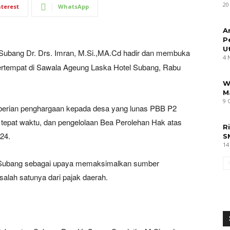
20
nterest
WhatsApp
A
P
U
 Subang Dr. Drs. Imran, M.Si.,MA.Cd hadir dan membuka
4 
ertempat di Sawala Ageung Laska Hotel Subang, Rabu
W
M
9 
berian penghargaan kepada desa yang lunas PBB P2
 tepat waktu, dan pengelolaan Bea Perolehan Hak atas
R
24.
S
14
a Subang sebagai upaya memaksimalkan sumber
lah satunya dari pajak daerah.