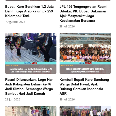
About
Bupati Karo Serahkan 1,2 Juta
JPL 126 Tengengwetan Resmi
Contact us
Benih Kopi Arabika untuk 259
Dibuka, Plt. Bupati Sukirman
Kelompok Tani.
Ajak Masyarakat Jaga
Subscription Plans
Keselamatan Bersama
7 Agustus 2026
My account
28 Juli 2026
Bagikan Artikel
Berita Lainnya
Kasrem 072/Pamungkas Hadiri
Kongres Internasional WUJA 2026
Resmi Diluncurkan, Logo Hari
Kembali Bupati Karo Sambang
Jadi Kabupaten Bekasi ke-76
Warga Dolat Rayat, Ajak
Jadi Simbol Semangat Warga
Dukung Gerakan Indonesia
Sambut Hari Jadi Daerah
ASRI
28 Juli 2026
19 Juli 2026