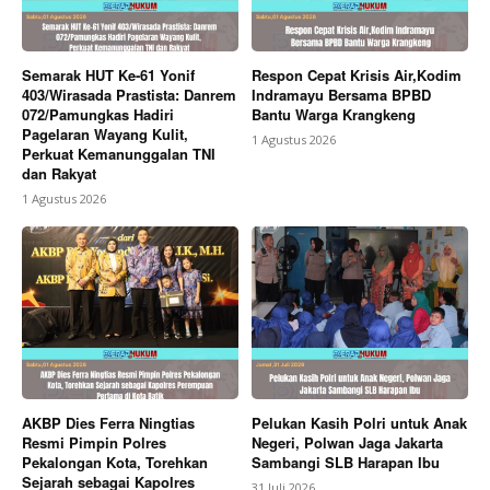
Semarak HUT Ke-61 Yonif
Respon Cepat Krisis Air,Kodim
403/Wirasada Prastista: Danrem
Indramayu Bersama BPBD
072/Pamungkas Hadiri
Bantu Warga Krangkeng
Pagelaran Wayang Kulit,
1 Agustus 2026
Perkuat Kemanunggalan TNI
dan Rakyat
1 Agustus 2026
AKBP Dies Ferra Ningtias
Pelukan Kasih Polri untuk Anak
Resmi Pimpin Polres
Negeri, Polwan Jaga Jakarta
Pekalongan Kota, Torehkan
Sambangi SLB Harapan Ibu
Sejarah sebagai Kapolres
31 Juli 2026