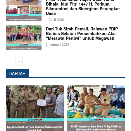
News Week
Bihalal Idul Fitri 1447 H, Perkuat
Silaturahmi dan Sinergitas Perangkat
Magazine PRO
Desa
1 April 2026
Dari Tuk Sirah Pemali, Relawan PDIP
Brebes Selatan Persembahkan Aksi
“Merawat Pertiwi” untuk Megawati
24 Januari 2026
DAERAH
SUBSCRIBE NOW
Company