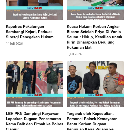
Kapolres Pekalongan
Kuasa Hukum Korban Angkar
Sambangi Kejari, Perkuat
Bicara: Setelah Priyo Di Vonis
Sinergi Penegakan Hukum
Seumur Hidup, Keadilan untuk
Ririn Diharapkan Berujung
14 Juli 2026
Hukuman Mati
8 Juli 2026
LBH PKN Dampingi Karyawan
Tergerak oleh Kepedulian,
Laporkan Dugaan Pencemaran
Personel Polsek Kemayoran
Nama Baik dan Fitnah ke Polres
Bantu Korban Dugaan
Cianjur
Penipuan Kerja Pulang ke