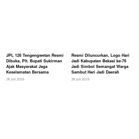
SUBSCRIBE NOW
JPL 126 Tengengwetan Resmi
Resmi Diluncurkan, Logo Hari
Dibuka, Plt. Bupati Sukirman
Jadi Kabupaten Bekasi ke-76
Ajak Masyarakat Jaga
Jadi Simbol Semangat Warga
Keselamatan Bersama
Sambut Hari Jadi Daerah
28 Juli 2026
28 Juli 2026
Company
About
Contact us
Subscription Plans
My account