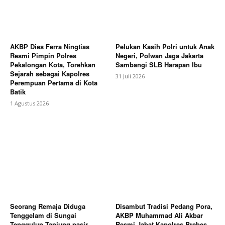
AKBP Dies Ferra Ningtias
Pelukan Kasih Polri untuk Anak
Resmi Pimpin Polres
Negeri, Polwan Jaga Jakarta
Pekalongan Kota, Torehkan
Sambangi SLB Harapan Ibu
Sejarah sebagai Kapolres
31 Juli 2026
Perempuan Pertama di Kota
Batik
1 Agustus 2026
Seorang Remaja Diduga
Disambut Tradisi Pedang Pora,
Tenggelam di Sungai
AKBP Muhammad Ali Akbar
Tenggulun Tanjung pasir
Resmi Jabat Kapolres Brebes