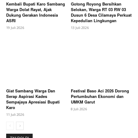
Kembali Bupati Karo Sambang
Gotong Royong Bersihkan
Bagikan Artikel
Warga Dolat Rayat, Ajak
Selokan, Warga RT 03 RW 03
Dukung Gerakan Indonesia
Dusun 6 Desa Cilamaya Perkuat
ASRI
Kepedulian Lingkungan
Berita Lainnya
Jelang Audiensi Aliansi Gempar, Polisi
19 Juli 2026
13 Juli 2026
Gelar Apel Pengamanan, Kapolsek Tekankan SOP
dan Profesionalisme
Giat Sambang Warga Dan
Festival Baso Aci 2026 Dorong
Serap Aspirasi Kades
Pertumbuhan Ekonomi dan
Sempajaya Apresiasi Bupati
UMKM Garut
Karo
8 Juli 2026
11 Juli 2026