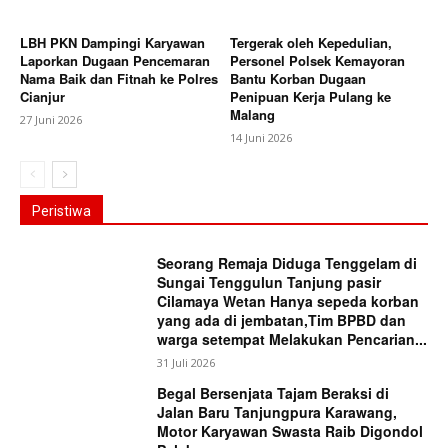
LBH PKN Dampingi Karyawan
Tergerak oleh Kepedulian,
Laporkan Dugaan Pencemaran
Personel Polsek Kemayoran
Nama Baik dan Fitnah ke Polres
Bantu Korban Dugaan
Cianjur
Penipuan Kerja Pulang ke
Malang
27 Juni 2026
14 Juni 2026
Peristiwa
Seorang Remaja Diduga Tenggelam di
Sungai Tenggulun Tanjung pasir
Cilamaya Wetan Hanya sepeda korban
yang ada di jembatan,Tim BPBD dan
warga setempat Melakukan Pencarian...
31 Juli 2026
Begal Bersenjata Tajam Beraksi di
Jalan Baru Tanjungpura Karawang,
Motor Karyawan Swasta Raib Digondol