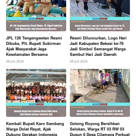
Company
About
Contact us
JPL 126 Tengengwetan Resmi
Resmi Diluncurkan, Logo Hari
Subscription Plans
Dibuka, Plt. Bupati Sukirman
Jadi Kabupaten Bekasi ke-76
Ajak Masyarakat Jaga
Jadi Simbol Semangat Warga
My account
Keselamatan Bersama
Sambut Hari Jadi Daerah
28 Juli 2026
28 Juli 2026
Bagikan Artikel
Berita Lainnya
Puskesmas Setu Hadirkan Inovasi
BENING, Perkuat Pengawasan Kualitas Air Minum
Berbasis Masyarakat
Kembali Bupati Karo Sambang
Gotong Royong Bersihkan
Warga Dolat Rayat, Ajak
Selokan, Warga RT 03 RW 03
Dukung Gerakan Indonesia
Dusun 6 Desa Cilamaya Perkuat