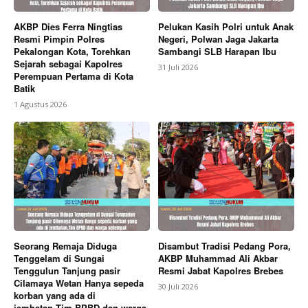
AKBP Dies Ferra Ningtias
Pelukan Kasih Polri untuk Anak
Resmi Pimpin Polres
Negeri, Polwan Jaga Jakarta
Pekalongan Kota, Torehkan
Sambangi SLB Harapan Ibu
Sejarah sebagai Kapolres
31 Juli 2026
Perempuan Pertama di Kota
Batik
1 Agustus 2026
Seorang Remaja Diduga
Disambut Tradisi Pedang Pora,
Tenggelam di Sungai
AKBP Muhammad Ali Akbar
Tenggulun Tanjung pasir
Resmi Jabat Kapolres Brebes
Cilamaya Wetan Hanya sepeda
30 Juli 2026
korban yang ada di
jembatan,Tim BPBD dan warga