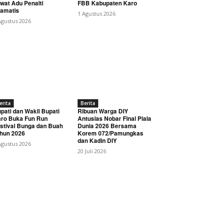
wat Adu Penalti
FBB Kabupaten Karo
amatis
1 Agustus 2026
Agustus 2026
erita
Berita
pati dan Wakil Bupati
Ribuan Warga DIY
ro Buka Fun Run
Antusias Nobar Final Piala
stival Bunga dan Buah
Dunia 2026 Bersama
hun 2026
Korem 072/Pamungkas
dan Kadin DIY
Agustus 2026
20 Juli 2026