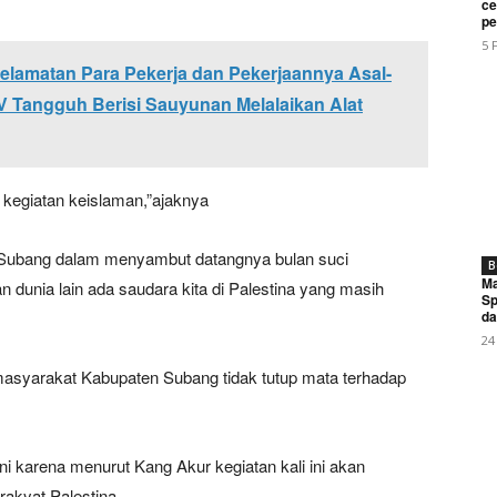
My account
ce
pe
5 
lamatan Para Pekerja dan Pekerjaannya Asal-
E NOW
 Tangguh Berisi Sauyunan Melalaikan Alat
kegiatan keislaman,”ajaknya
ro Bahas Pengembangan Teknologi Pertanian Dengan Konsu
 Subang dalam menyambut datangnya bulan suci
B
Ma
dunia lain ada saudara kita di Palestina yang masih
Sp
da
24
asyarakat Kabupaten Subang tidak tutup mata terhadap
ni karena menurut Kang Akur kegiatan kali ini akan
rakyat Palestina.