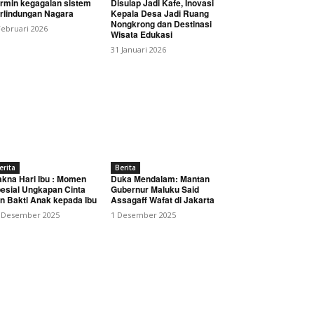
rmin kegagalan sistem
Disulap Jadi Kafe, Inovasi
rlindungan Nagara
Kepala Desa Jadi Ruang
Nongkrong dan Destinasi
Februari 2026
Wisata Edukasi
31 Januari 2026
lat Republik Rakyat
erita
Berita
kna Hari Ibu : Momen
Duka Mendalam: Mantan
esial Ungkapan Cinta
Gubernur Maluku Said
n Bakti Anak kepada Ibu
Assagaff Wafat di Jakarta
 Desember 2025
1 Desember 2025