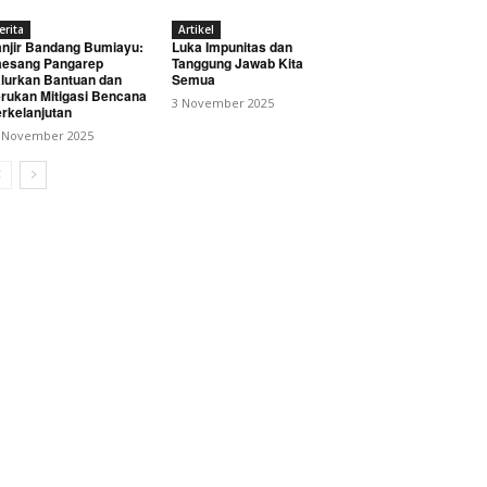
erita
Artikel
njir Bandang Bumiayu:
Luka Impunitas dan
esang Pangarep
Tanggung Jawab Kita
lurkan Bantuan dan
Semua
rukan Mitigasi Bencana
3 November 2025
rkelanjutan
 November 2025