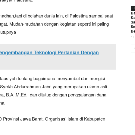
B
Ba
han,tapi di belahan dunia lain, di Palestina sampai saat
Ka
Sa
ugat. Mudah-mudahan dengan kegiatan seperti ini paling
Se
Be
”tutupnya
14
engembangan Teknologi Pertanian Dengan
n tausiyah tentang bagaimana menyambut dan mengisi
eh Syekh Abdurrahman Jabr, yang merupakan ulama asli
na, B.A.,M.Ed., dan ditutup dengan penggalangan dana
na.
 Provinsi Jawa Barat, Organisasi Islam di Kabupaten