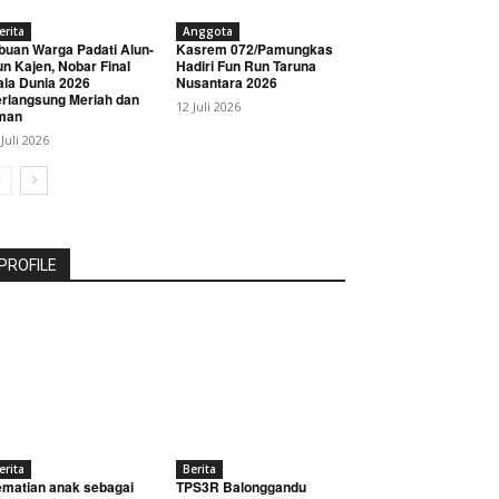
erita
Anggota
buan Warga Padati Alun-
Kasrem 072/Pamungkas
un Kajen, Nobar Final
Hadiri Fun Run Taruna
ala Dunia 2026
Nusantara 2026
rlangsung Meriah dan
12 Juli 2026
man
 Juli 2026
PROFILE
erita
Berita
matian anak sebagai
TPS3R Balonggandu