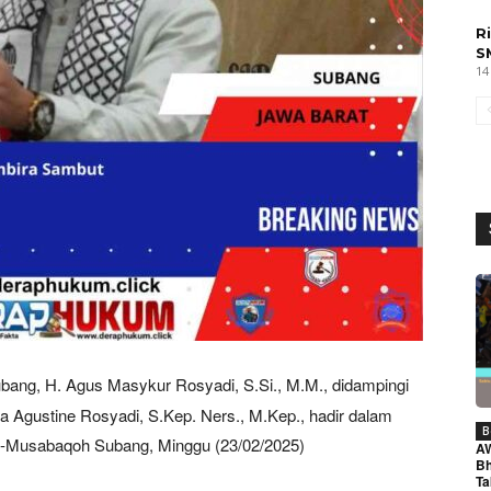
R
S
14
ubang, H. Agus Masykur Rosyadi, S.Si., M.M., didampingi
 Agustine Rosyadi, S.Kep. Ners., M.Kep., hadir dalam
B
Al-Musabaqoh Subang, Minggu (23/02/2025)
A
Bh
Ta