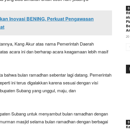
B
Ri
al
kan Inovasi BENING, Perkuat Pengawasan
Pi
Be
at
A
20
annya, Kang Akur atas nama Pemerintah Daerah
tas acara ini dan berharap acara keagamaan lebih masif
Week
e PRO
ita bahwa bulan ramadhan sebentar lagi datang. Pemerintah
erti ini terus digalakkan karena sesuai dengan visi
Company
bupaten Subang yang unggul, maju, dan
About
Contact us
upaten Subang untuk menyambut bulan ramadhan dengan
murman masjid selama bulan ramadhan dengan berbagai
Subscription Plans
B
Ke