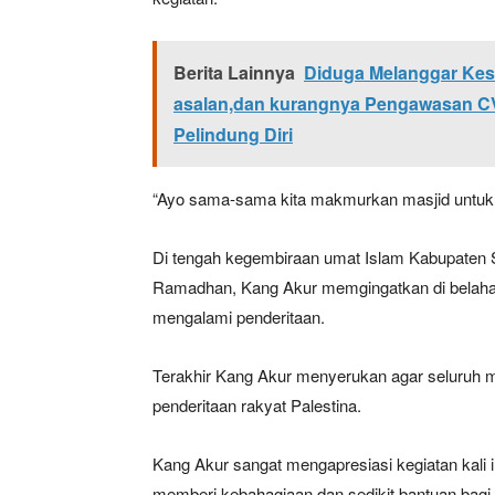
Berita Lainnya
Diduga Melanggar Kese
SUBSCRIB
asalan,dan kurangnya Pengawasan CV
Pelindung Diri
Bagikan Artikel
“Ayo sama-sama kita makmurkan masjid untuk 
Berita Lainnya
Pemkab Ka
Di tengah kegembiraan umat Islam Kabupaten
Tiongkok
Ramadhan, Kang Akur memgingatkan di belahan 
mengalami penderitaan.
Terakhir Kang Akur menyerukan agar seluruh m
penderitaan rakyat Palestina.
Kang Akur sangat mengapresiasi kegiatan kali i
memberi kebahagiaan dan sedikit bantuan bagi 