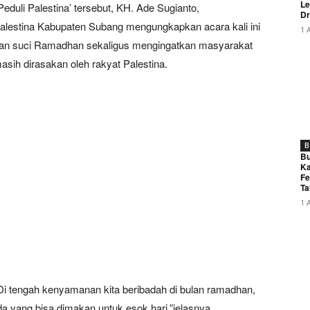
Le
uli Palestina’ tersebut, KH. Ade Sugianto,
Dr
Palestina Kabupaten Subang mengungkapkan acara kali ini
1 
an suci Ramadhan sekaligus mengingatkan masyarakat
sih dirasakan oleh rakyat Palestina.
B
Bu
Ka
Fe
Ta
1 
i tengah kenyamanan kita beribadah di bulan ramadhan,
ada yang bisa dimakan untuk esok hari.”jelasnya