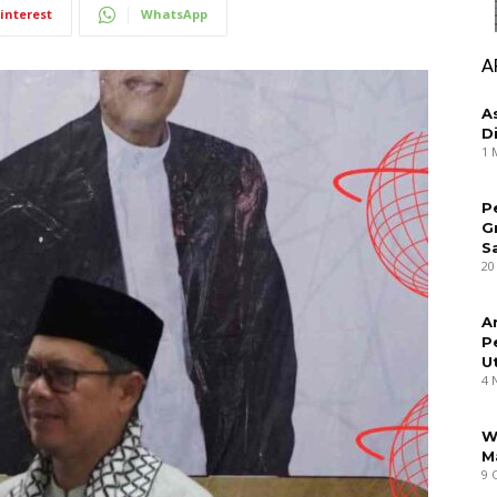
interest
WhatsApp
A
A
D
1 
P
G
S
20
A
P
U
4 
W
M
9 