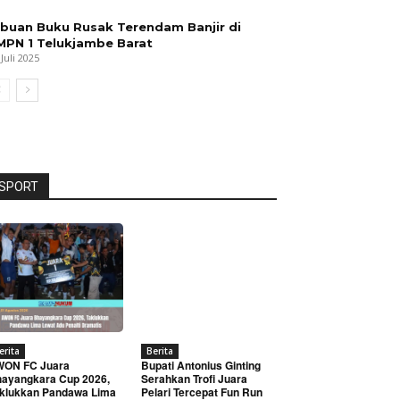
ibuan Buku Rusak Terendam Banjir di
MPN 1 Telukjambe Barat
 Juli 2025
SPORT
erita
Berita
WON FC Juara
Bupati Antonius Ginting
ayangkara Cup 2026,
Serahkan Trofi Juara
klukkan Pandawa Lima
Pelari Tercepat Fun Run