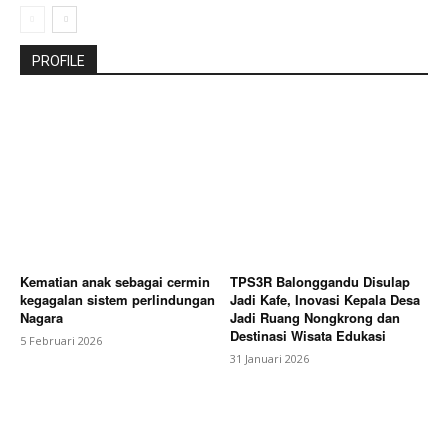
PROFILE
Kematian anak sebagai cermin
TPS3R Balonggandu Disulap
kegagalan sistem perlindungan
Jadi Kafe, Inovasi Kepala Desa
Nagara
Jadi Ruang Nongkrong dan
Destinasi Wisata Edukasi
5 Februari 2026
31 Januari 2026