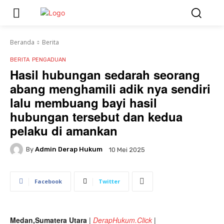
Beranda
Berita
BERITA
PENGADUAN
Hasil hubungan sedarah seorang
abang menghamili adik nya sendiri
lalu membuang bayi hasil
hubungan tersebut dan kedua
pelaku di amankan
By
Admin Derap Hukum
10 Mei 2025
Facebook
Twitter
Medan,Sumatera Utara
|
DerapHukum.Click
|