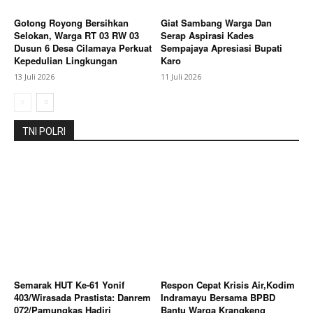
Gotong Royong Bersihkan
Giat Sambang Warga Dan
Selokan, Warga RT 03 RW 03
Serap Aspirasi Kades
Dusun 6 Desa Cilamaya Perkuat
Sempajaya Apresiasi Bupati
Kepedulian Lingkungan
Karo
13 Juli 2026
11 Juli 2026
TNI POLRI
Semarak HUT Ke-61 Yonif
Respon Cepat Krisis Air,Kodim
403/Wirasada Prastista: Danrem
Indramayu Bersama BPBD
072/Pamungkas Hadiri
Bantu Warga Krangkeng