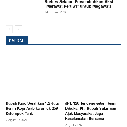
Brebes Selatan Persembahkan Aksi
“Merawat Pertiwi” untuk Megawati
24 Januari 2026
DAERAH
Bupati Karo Serahkan 1,2 Juta
JPL 126 Tengengwetan Resmi
Benih Kopi Arabika untuk 259
Dibuka, Plt. Bupati Sukirman
Kelompok Tani.
Ajak Masyarakat Jaga
Keselamatan Bersama
7 Agustus 2026
28 Juli 2026