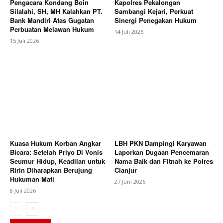
Pengacara Kondang Boin
Kapolres Pekalongan
Silalahi, SH, MH Kalahkan PT.
Sambangi Kejari, Perkuat
Bank Mandiri Atas Gugatan
Sinergi Penegakan Hukum
Perbuatan Melawan Hukum
14 Juli 2026
15 Juli 2026
Kuasa Hukum Korban Angkar
LBH PKN Dampingi Karyawan
Bicara: Setelah Priyo Di Vonis
Laporkan Dugaan Pencemaran
Seumur Hidup, Keadilan untuk
Nama Baik dan Fitnah ke Polres
Ririn Diharapkan Berujung
Cianjur
Hukuman Mati
27 Juni 2026
8 Juli 2026