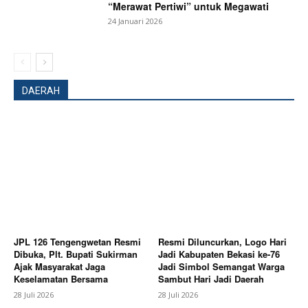
“Merawat Pertiwi” untuk Megawati
Subscription Plans
24 Januari 2026
My account
Bagikan Artikel
DAERAH
Berita Lainnya
Jawa Satu Power Cilamaya Salurkan
Santunan Anak Yatim dan Bantuan Sarana Pendidikan
untuk Yayasan Al Muqorrobin
JPL 126 Tengengwetan Resmi
Resmi Diluncurkan, Logo Hari
Dibuka, Plt. Bupati Sukirman
Jadi Kabupaten Bekasi ke-76
Ajak Masyarakat Jaga
Jadi Simbol Semangat Warga
Keselamatan Bersama
Sambut Hari Jadi Daerah
28 Juli 2026
28 Juli 2026