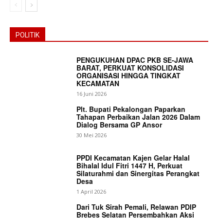
POLITIK
PENGUKUHAN DPAC PKB SE-JAWA
BARAT, PERKUAT KONSOLIDASI
ORGANISASI HINGGA TINGKAT
KECAMATAN
16 Juni 2026
Plt. Bupati Pekalongan Paparkan
Tahapan Perbaikan Jalan 2026 Dalam
SUBSCRIBE NOW
Dialog Bersama GP Ansor
30 Mei 2026
PPDI Kecamatan Kajen Gelar Halal
Bihalal Idul Fitri 1447 H, Perkuat
Company
Silaturahmi dan Sinergitas Perangkat
Desa
1 April 2026
About
Dari Tuk Sirah Pemali, Relawan PDIP
Contact us
Brebes Selatan Persembahkan Aksi