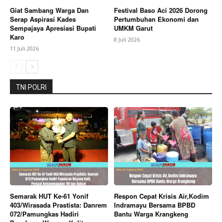
Giat Sambang Warga Dan
Festival Baso Aci 2026 Dorong
Serap Aspirasi Kades
Pertumbuhan Ekonomi dan
Sempajaya Apresiasi Bupati
UMKM Garut
Karo
8 Juli 2026
11 Juli 2026
TNI POLRI
Semarak HUT Ke-61 Yonif
Respon Cepat Krisis Air,Kodim
403/Wirasada Prastista: Danrem
Indramayu Bersama BPBD
072/Pamungkas Hadiri
Bantu Warga Krangkeng