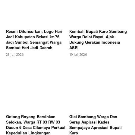
Bagikan Artikel
Berita Lainnya
Plt Bupati Sukirman : Alun-alun Kajen
Resmi Diluncurkan, Logo Hari
Kembali Bupati Karo Sambang
Akan Dibuat Terang, Operasi Penertiban Terus
Jadi Kabupaten Bekasi ke-76
Warga Dolat Rayat, Ajak
Jadi Simbol Semangat Warga
Dukung Gerakan Indonesia
Digencarkan Usai Temuan Miras dan Alat
Sambut Hari Jadi Daerah
ASRI
Kontrasepsi
28 Juli 2026
19 Juli 2026
Gotong Royong Bersihkan
Giat Sambang Warga Dan
Selokan, Warga RT 03 RW 03
Serap Aspirasi Kades
Dusun 6 Desa Cilamaya Perkuat
Sempajaya Apresiasi Bupati
Kepedulian Lingkungan
Karo