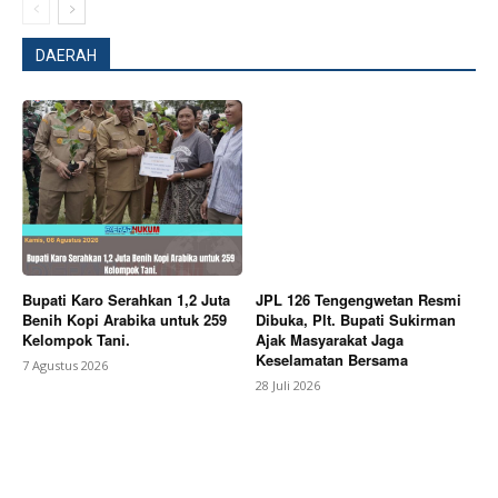
DAERAH
SUBSCRIBE NOW
Bupati Karo Serahkan 1,2 Juta
JPL 126 Tengengwetan Resmi
Benih Kopi Arabika untuk 259
Dibuka, Plt. Bupati Sukirman
Company
Kelompok Tani.
Ajak Masyarakat Jaga
Keselamatan Bersama
7 Agustus 2026
About
28 Juli 2026
Contact us
Subscription Plans
My account