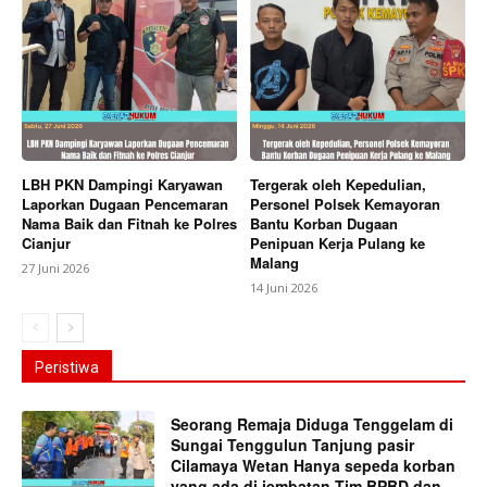
LBH PKN Dampingi Karyawan
Tergerak oleh Kepedulian,
Laporkan Dugaan Pencemaran
Personel Polsek Kemayoran
Nama Baik dan Fitnah ke Polres
Bantu Korban Dugaan
Cianjur
Penipuan Kerja Pulang ke
Malang
27 Juni 2026
14 Juni 2026
Peristiwa
Seorang Remaja Diduga Tenggelam di
Sungai Tenggulun Tanjung pasir
Cilamaya Wetan Hanya sepeda korban
yang ada di jembatan,Tim BPBD dan