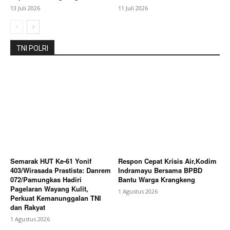
13 Juli 2026
11 Juli 2026
TNI POLRI
Semarak HUT Ke-61 Yonif
Respon Cepat Krisis Air,Kodim
403/Wirasada Prastista: Danrem
Indramayu Bersama BPBD
072/Pamungkas Hadiri
Bantu Warga Krangkeng
Pagelaran Wayang Kulit,
1 Agustus 2026
Perkuat Kemanunggalan TNI
dan Rakyat
1 Agustus 2026