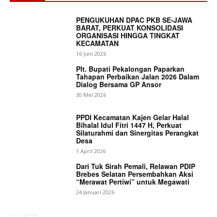
PENGUKUHAN DPAC PKB SE-JAWA
BARAT, PERKUAT KONSOLIDASI
ORGANISASI HINGGA TINGKAT
KECAMATAN
16 Juni 2026
Plt. Bupati Pekalongan Paparkan
Tahapan Perbaikan Jalan 2026 Dalam
Dialog Bersama GP Ansor
30 Mei 2026
PPDI Kecamatan Kajen Gelar Halal
Bihalal Idul Fitri 1447 H, Perkuat
Silaturahmi dan Sinergitas Perangkat
Desa
1 April 2026
Dari Tuk Sirah Pemali, Relawan PDIP
News Week
Brebes Selatan Persembahkan Aksi
Magazine PRO
“Merawat Pertiwi” untuk Megawati
24 Januari 2026