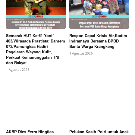
Berita Lainnya
Puspsi TNI Lakukan Giat Pelatihan
Psikologi Tenaga Pendidik
Semarak HUT Ke-61 Yonif
Respon Cepat Krisis Air,Kodim
403/Wirasada Prastista: Danrem
Indramayu Bersama BPBD
072/Pamungkas Hadiri
Bantu Warga Krangkeng
Pagelaran Wayang Kulit,
1 Agustus 2026
Perkuat Kemanunggalan TNI
dan Rakyat
1 Agustus 2026
AKBP Dies Ferra Ningtias
Pelukan Kasih Polri untuk Anak