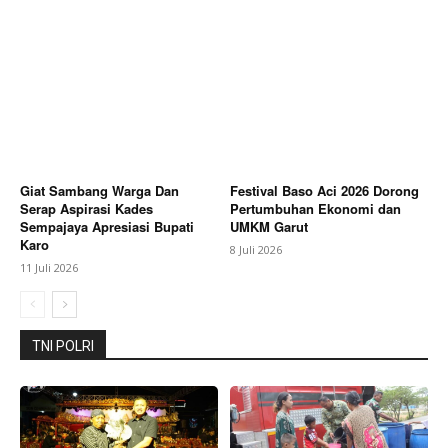
SUBSCRIBE NOW
Giat Sambang Warga Dan
Festival Baso Aci 2026 Dorong
Serap Aspirasi Kades
Pertumbuhan Ekonomi dan
Company
Sempajaya Apresiasi Bupati
UMKM Garut
Karo
8 Juli 2026
11 Juli 2026
About
Contact us
Subscription Plans
TNI POLRI
My account
Bagikan Artikel