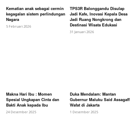
Kematian anak sebagai cermin
TPS3R Balonggandu Disulap
kegagalan sistem perlindungan
Jadi Kafe, Inovasi Kepala Desa
Nagara
Jadi Ruang Nongkrong dan
Destinasi Wisata Edukasi
5 Februari 2026
31 Januari 2026
Makna Hari Ibu : Momen
Duka Mendalam: Mantan
Spesial Ungkapan Cinta dan
Gubernur Maluku Said Assagaff
Bakti Anak kepada Ibu
Wafat di Jakarta
24 Desember 2025
1 Desember 2025