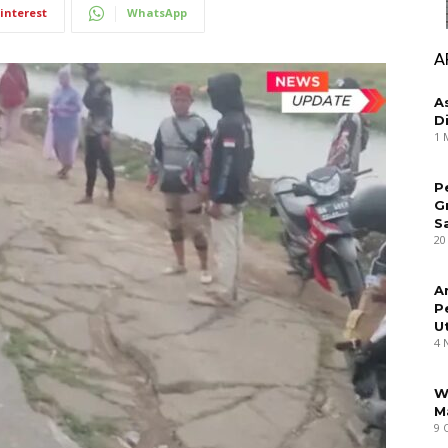
interest
WhatsApp
A
A
D
1 
P
G
S
20
A
P
U
4 
W
M
9 