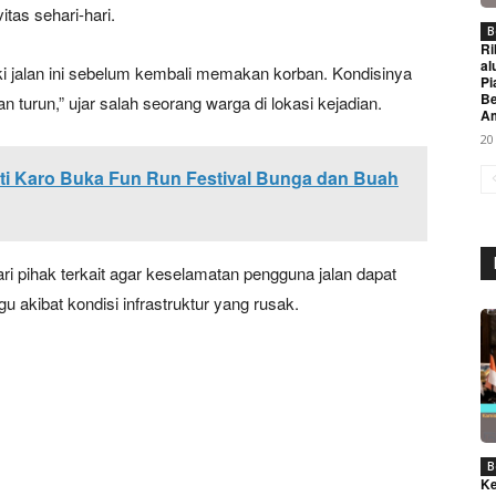
itas sehari-hari.
B
Ri
al
 jalan ini sebelum kembali memakan korban. Kondisinya
Pi
Be
turun,” ujar salah seorang warga di lokasi kejadian.
A
20
ti Karo Buka Fun Run Festival Bunga dan Buah
Week
ri pihak terkait agar keselamatan pengguna jalan dapat
e PRO
u akibat kondisi infrastruktur yang rusak.
Company
About
Contact us
B
Subscription Plans
Ke