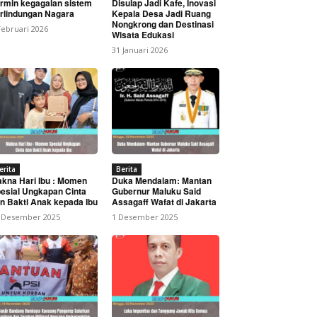
rmin kegagalan sistem
Disulap Jadi Kafe, Inovasi
rlindungan Nagara
Kepala Desa Jadi Ruang
Nongkrong dan Destinasi
Februari 2026
Wisata Edukasi
31 Januari 2026
 Periode 2026–2031
erita
Berita
kna Hari Ibu : Momen
Duka Mendalam: Mantan
esial Ungkapan Cinta
Gubernur Maluku Said
n Bakti Anak kepada Ibu
Assagaff Wafat di Jakarta
 Desember 2025
1 Desember 2025