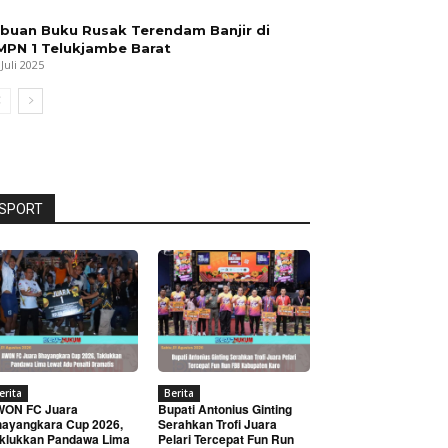
ibuan Buku Rusak Terendam Banjir di
MPN 1 Telukjambe Barat
 Juli 2025
SPORT
erita
Berita
WON FC Juara
Bupati Antonius Ginting
ayangkara Cup 2026,
Serahkan Trofi Juara
klukkan Pandawa Lima
Pelari Tercepat Fun Run