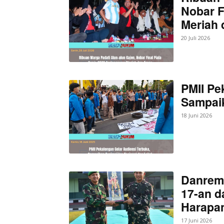
Nobar F
Meriah
20 Juli 2026
PMII Pe
Sampaik
18 Juni 2026
Danrem
17-an d
Harapan
17 Juni 2026