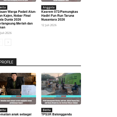
erita
Anggota
buan Warga Padati Alun-
Kasrem 072/Pamungkas
un Kajen, Nobar Final
Hadiri Fun Run Taruna
ala Dunia 2026
Nusantara 2026
rlangsung Meriah dan
12 Juli 2026
man
 Juli 2026
PROFILE
erita
Berita
matian anak sebagai
TPS3R Balonggandu