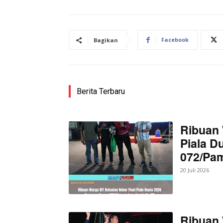
Facebook
Bagikan
SUBSCRIB
Bagikan Artikel
Berita Terbaru
Berita Lainnya
Esra Baru
Ribuan 
Piala D
072/Pa
20 Juli 2026
Ribuan 