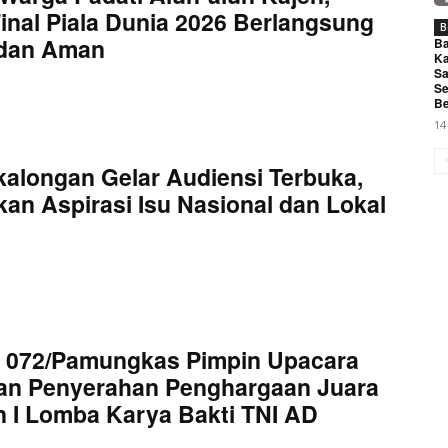
inal Piala Dunia 2026 Berlangsung
B
 dan Aman
Ba
Ka
Sa
Se
Be
14
kalongan Gelar Audiensi Terbuka,
an Aspirasi Isu Nasional dan Lokal
 072/Pamungkas Pimpin Upacara
an Penyerahan Penghargaan Juara
 I Lomba Karya Bakti TNI AD