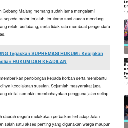
Le
Dr
alan Gebang Malang memang sudah lama mengalami
1 
 sepeda motor terjatuh, terutama saat cuaca mendung
ang retak, berlubang, serta tidak rata membuat pengendara
as.
NG Tegaskan SUPREMASI HUKUM : Kebijakan
pastian HUKUM DAN KEADILAN
B
Bu
Ka
Fe
g memberikan pertolongan kepada korban serta membantu
Ta
1 
rjadinya kecelakaan susulan. Sejumlah masyarakat juga
ang dinilai semakin membahayakan pengguna jalan setiap
h daerah segera melakukan perbaikan terhadap Jalan
an salah satu akses penting yang digunakan warga maupun