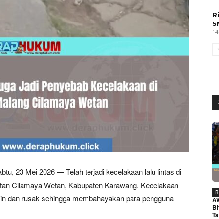
R
S
14
btu, 23 Mei 2026 — Telah terjadi kecelakaan lalu lintas di
tan Cilamaya Wetan, Kabupaten Karawang. Kecelakaan
B
g licin dan rusak sehingga membahayakan para pengguna
A
Bh
Ta