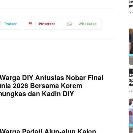
ce
My account
pe
5 
Twitter
Pinterest
WhatsApp
E NOW
s resmi Dilantik sebagai Ketua DPC PPP-AD Kabupaten Karo
B
Warga DIY Antusias Nobar Final
Ma
Sp
unia 2026 Bersama Korem
da
mungkas dan Kadin DIY
24
Warga Padati Alun-alun Kajen,