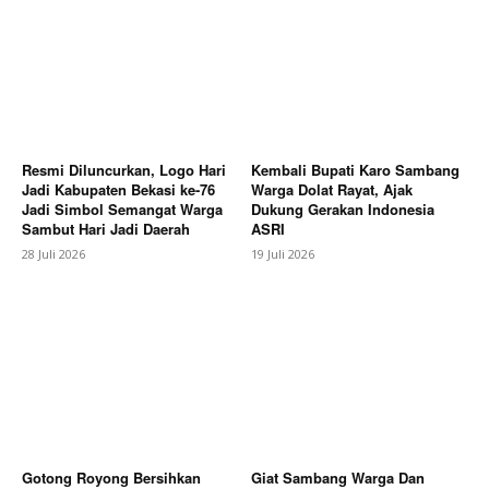
Resmi Diluncurkan, Logo Hari
Kembali Bupati Karo Sambang
Jadi Kabupaten Bekasi ke-76
Warga Dolat Rayat, Ajak
Jadi Simbol Semangat Warga
Dukung Gerakan Indonesia
Sambut Hari Jadi Daerah
ASRI
SUBSCRIBE NOW
28 Juli 2026
19 Juli 2026
Company
About
Contact us
Gotong Royong Bersihkan
Giat Sambang Warga Dan
Subscription Plans