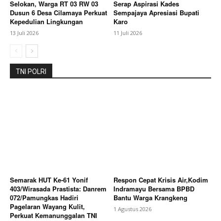
Selokan, Warga RT 03 RW 03
Serap Aspirasi Kades
My account
Dusun 6 Desa Cilamaya Perkuat
Sempajaya Apresiasi Bupati
Kepedulian Lingkungan
Karo
Bagikan Artikel
13 Juli 2026
11 Juli 2026
Berita Lainnya
Putusan PTUN BANDUNG Tegaskan
TNI POLRI
SUPREMASI HUKUM : Kebijakan Pengupahan Harus
Berdasarkan Kepastian HUKUM DAN KEADILAN
Semarak HUT Ke-61 Yonif
Respon Cepat Krisis Air,Kodim
403/Wirasada Prastista: Danrem
Indramayu Bersama BPBD
072/Pamungkas Hadiri
Bantu Warga Krangkeng
Pagelaran Wayang Kulit,
1 Agustus 2026
Perkuat Kemanunggalan TNI