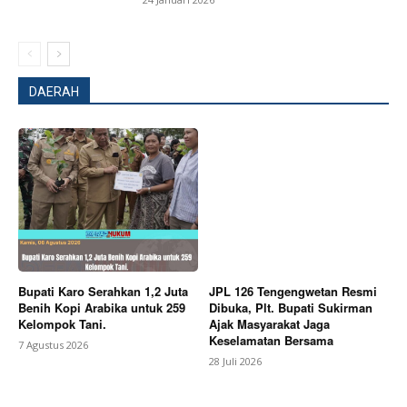
DAERAH
Bupati Karo Serahkan 1,2 Juta
JPL 126 Tengengwetan Resmi
Benih Kopi Arabika untuk 259
Dibuka, Plt. Bupati Sukirman
Kelompok Tani.
Ajak Masyarakat Jaga
Keselamatan Bersama
News Week
7 Agustus 2026
28 Juli 2026
Magazine PRO