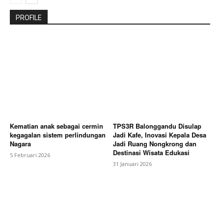
PROFILE
Kematian anak sebagai cermin
TPS3R Balonggandu Disulap
kegagalan sistem perlindungan
Jadi Kafe, Inovasi Kepala Desa
Nagara
Jadi Ruang Nongkrong dan
Destinasi Wisata Edukasi
5 Februari 2026
31 Januari 2026