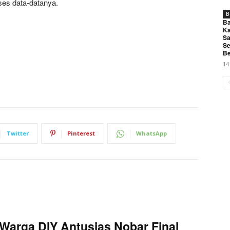
ses data-datanya.
B
Ba
Ka
Sa
Se
Be
14
Twitter
Pinterest
WhatsApp
Warga DIY Antusias Nobar Final