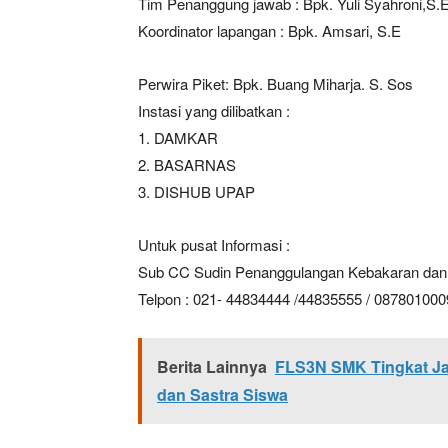
Tim Penanggung jawab : Bpk. Yuli Syahroni,S.
Koordinator lapangan : Bpk. Amsari, S.E
SUBSCRIB
Perwira Piket: Bpk. Buang Miharja. S. Sos
Instasi yang dilibatkan :
1. DAMKAR
Bagikan Artikel
2. BASARNAS
3. DISHUB UPAP
Berita Lainnya
Ketua PAB
Pengawasan Desa Menjad
Untuk pusat Informasi :
Sub CC Sudin Penanggulangan Kebakaran dan 
Telpon : 021- 44834444 /44835555 / 08780100
Berita Lainnya
FLS3N SMK Tingkat Ja
dan Sastra Siswa