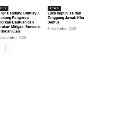
erita
Artikel
njir Bandang Bumiayu:
Luka Impunitas dan
esang Pangarep
Tanggung Jawab Kita
lurkan Bantuan dan
Semua
rukan Mitigasi Bencana
3 November 2025
rkelanjutan
 November 2025