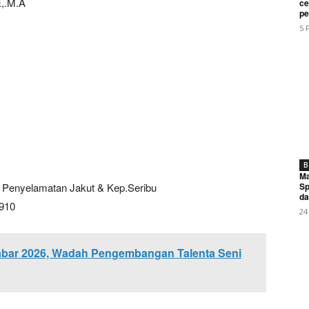
My account
E,.M.A
ce
pe
5 
E NOW
PDSI Provinsi Maluku Tegaskan Komitmen Kawal Asta Cita 
i Pilar Keberhasilan Program KDKMP
B
Ma
Sp
Penyelamatan Jakut & Kep.Seribu
da
0910
24
bar 2026, Wadah Pengembangan Talenta Seni