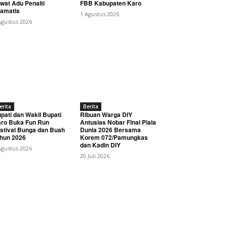
wat Adu Penalti
FBB Kabupaten Karo
amatis
1 Agustus 2026
Agustus 2026
erita
Berita
pati dan Wakil Bupati
Ribuan Warga DIY
ro Buka Fun Run
Antusias Nobar Final Piala
stival Bunga dan Buah
Dunia 2026 Bersama
hun 2026
Korem 072/Pamungkas
dan Kadin DIY
Agustus 2026
20 Juli 2026