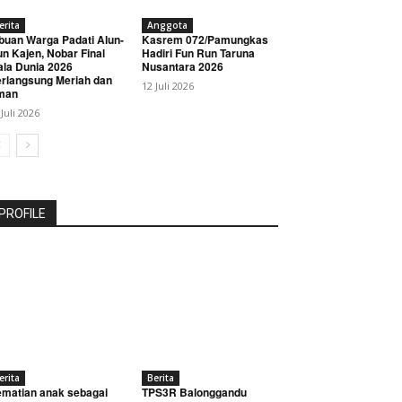
erita
Anggota
buan Warga Padati Alun-
Kasrem 072/Pamungkas
un Kajen, Nobar Final
Hadiri Fun Run Taruna
ala Dunia 2026
Nusantara 2026
rlangsung Meriah dan
12 Juli 2026
man
 Juli 2026
PROFILE
erita
Berita
matian anak sebagai
TPS3R Balonggandu