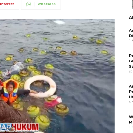
interest
WhatsApp
A
A
D
1 
P
G
S
20
A
P
U
4 
W
M
9 