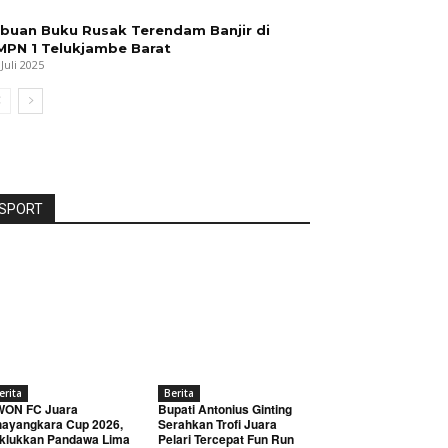
ibuan Buku Rusak Terendam Banjir di
MPN 1 Telukjambe Barat
 Juli 2025
SPORT
erita
Berita
WON FC Juara
Bupati Antonius Ginting
ayangkara Cup 2026,
Serahkan Trofi Juara
klukkan Pandawa Lima
Pelari Tercepat Fun Run