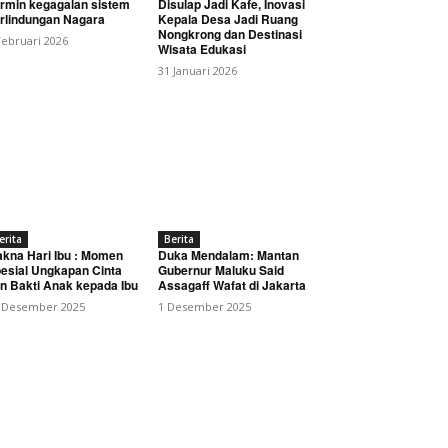
rmin kegagalan sistem
Disulap Jadi Kafe, Inovasi
rlindungan Nagara
Kepala Desa Jadi Ruang
Nongkrong dan Destinasi
Februari 2026
Wisata Edukasi
31 Januari 2026
Presiden Prabowo:
erita
Berita
kna Hari Ibu : Momen
Duka Mendalam: Mantan
esial Ungkapan Cinta
Gubernur Maluku Said
n Bakti Anak kepada Ibu
Assagaff Wafat di Jakarta
 Desember 2025
1 Desember 2025