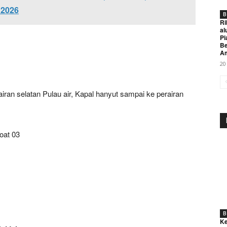
 2026
B
Ri
al
Pi
Be
A
20
iran selatan Pulau air, Kapal hanyut sampai ke perairan
Week
e PRO
oat 03
Company
About
Contact us
Subscription Plans
B
Ke