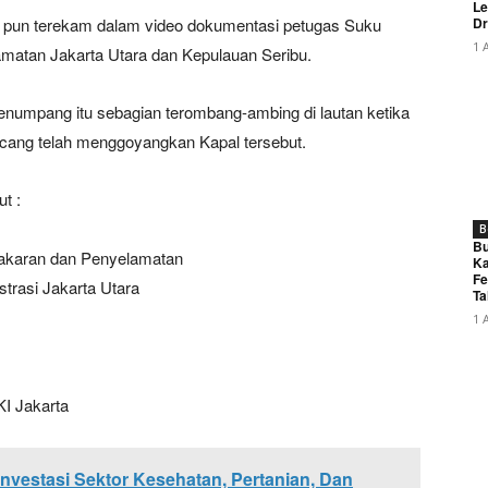
Le
Dr
ni pun terekam dalam video dokumentasi petugas Suku
1 
atan Jakarta Utara dan Kepulauan Seribu.
penumpang itu sebagian terombang-ambing di lautan ketika
ncang telah menggoyangkan Kapal tersebut.
t :
B
Bu
bakaran dan Penyelamatan
Ka
Fe
trasi Jakarta Utara
Ta
1 
I Jakarta
vestasi Sektor Kesehatan, Pertanian, Dan