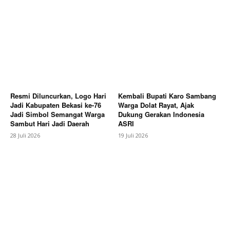
Subscription Plans
My account
Bagikan Artikel
Berita Lainnya
Anton Nugraha Desak Kejari Subang
Panggil Oknum PAW Kades Ciruluk: Jangan Hukum
Resmi Diluncurkan, Logo Hari
Kembali Bupati Karo Sambang
Tajam ke Bawah Tumpul ke Atas
Jadi Kabupaten Bekasi ke-76
Warga Dolat Rayat, Ajak
Jadi Simbol Semangat Warga
Dukung Gerakan Indonesia
Sambut Hari Jadi Daerah
ASRI
28 Juli 2026
19 Juli 2026