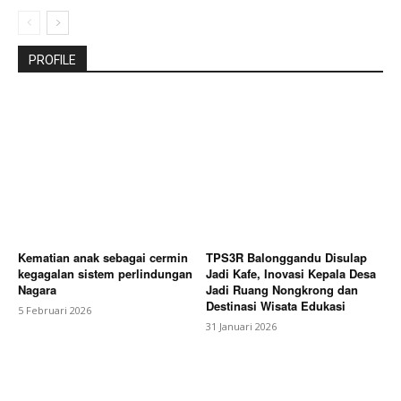
PROFILE
Kematian anak sebagai cermin
TPS3R Balonggandu Disulap
kegagalan sistem perlindungan
Jadi Kafe, Inovasi Kepala Desa
Nagara
Jadi Ruang Nongkrong dan
Destinasi Wisata Edukasi
5 Februari 2026
31 Januari 2026