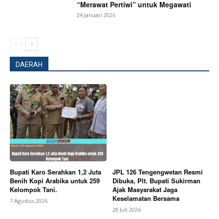
“Merawat Pertiwi” untuk Megawati
24 Januari 2026
DAERAH
SUBSCRIBE NOW
Company
Bupati Karo Serahkan 1,2 Juta
JPL 126 Tengengwetan Resmi
Benih Kopi Arabika untuk 259
Dibuka, Plt. Bupati Sukirman
Kelompok Tani.
Ajak Masyarakat Jaga
About
Keselamatan Bersama
7 Agustus 2026
Contact us
28 Juli 2026