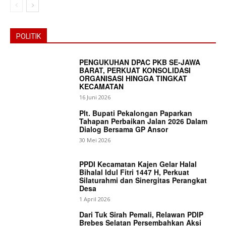
POLITIK
PENGUKUHAN DPAC PKB SE-JAWA
BARAT, PERKUAT KONSOLIDASI
ORGANISASI HINGGA TINGKAT
KECAMATAN
16 Juni 2026
Plt. Bupati Pekalongan Paparkan
Tahapan Perbaikan Jalan 2026 Dalam
Dialog Bersama GP Ansor
30 Mei 2026
PPDI Kecamatan Kajen Gelar Halal
Bihalal Idul Fitri 1447 H, Perkuat
Silaturahmi dan Sinergitas Perangkat
Desa
News Week
1 April 2026
Magazine PRO
Dari Tuk Sirah Pemali, Relawan PDIP
Brebes Selatan Persembahkan Aksi