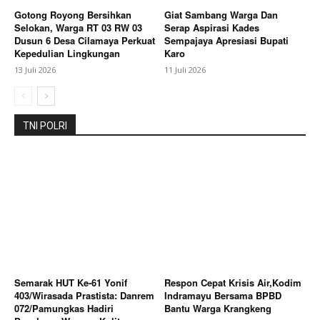
Gotong Royong Bersihkan
Giat Sambang Warga Dan
Selokan, Warga RT 03 RW 03
Serap Aspirasi Kades
Dusun 6 Desa Cilamaya Perkuat
Sempajaya Apresiasi Bupati
Kepedulian Lingkungan
Karo
13 Juli 2026
11 Juli 2026
TNI POLRI
Semarak HUT Ke-61 Yonif
Respon Cepat Krisis Air,Kodim
403/Wirasada Prastista: Danrem
Indramayu Bersama BPBD
072/Pamungkas Hadiri
Bantu Warga Krangkeng