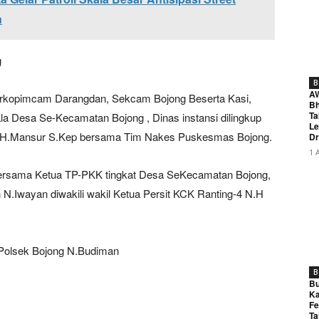
n
g
B
A
a Forkopimcam Darangdan, Sekcam Bojong Beserta Kasi,
Bh
Ta
a Desa Se-Kecamatan Bojong , Dinas instansi dilingkup
Le
 H.Mansur S.Kep bersama Tim Nakes Puskesmas Bojong.
Dr
1 
ersama Ketua TP-PKK tingkat Desa SeKecamatan Bojong,
N.Iwayan diwakili wakil Ketua Persit KCK Ranting-4 N.H
 Polsek Bojong N.Budiman
B
Bu
Ka
Fe
Ta