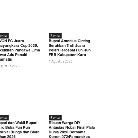
erita
Berita
WON FC Juara
Bupati Antonius Ginting
ayangkara Cup 2026,
Serahkan Trofi Juara
klukkan Pandawa Lima
Pelari Tercepat Fun Run
wat Adu Penalti
FBB Kabupaten Karo
amatis
1 Agustus 2026
Agustus 2026
erita
Berita
pati dan Wakil Bupati
Ribuan Warga DIY
ro Buka Fun Run
Antusias Nobar Final Piala
stival Bunga dan Buah
Dunia 2026 Bersama
hun 2026
Korem 072/Pamungkas