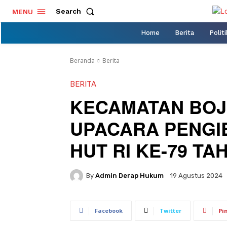
Search
MENU
Home
Berita
Politi
Beranda
Berita
BERITA
KECAMATAN BO
UPACARA PENGI
HUT RI KE-79 TA
By
Admin Derap Hukum
19 Agustus 2024
Facebook
Twitter
Pi