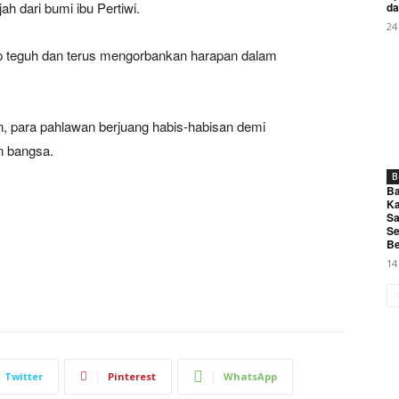
 dari bumi ibu Pertiwi.
da
24
ap teguh dan terus mengorbankan harapan dalam
, para pahlawan berjuang habis-habisan demi
 bangsa.
B
Ba
Ka
Sa
Se
Be
14
Twitter
Pinterest
WhatsApp