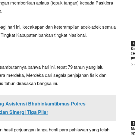
ngan memberikan aplaus (tepuk tangan) kepada Paskibra
k.
agi hari ini, kecakapan dan keterampilan adek-adek semua
 Tingkat Kabupaten bahkan tingkat Nasional.
B
Ke
ce
pe
5 
butannya bahwa hari ini, tepat 79 tahun yang lalu,
ra merdeka, Merdeka dari segala penjajahan fisik dan
us tahun dirasakan bangsa ini.
ng Asistensi Bhabinkamtibmas Polres
an Sinergi Tiga Pilar
B
Ma
 hasil perjuangan tanpa henti para pahlawan yang telah
Sp