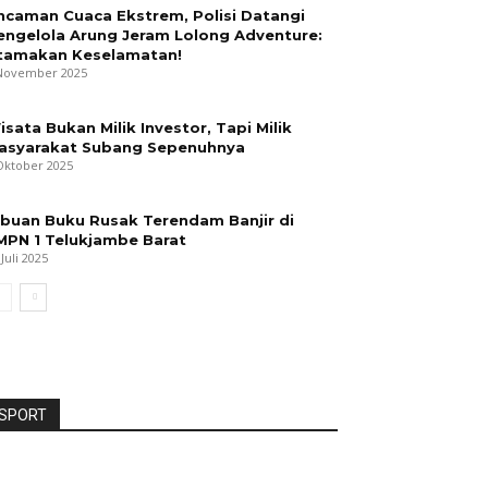
ncaman Cuaca Ekstrem, Polisi Datangi
engelola Arung Jeram Lolong Adventure:
tamakan Keselamatan!
November 2025
isata Bukan Milik Investor, Tapi Milik
asyarakat Subang Sepenuhnya
Oktober 2025
ibuan Buku Rusak Terendam Banjir di
MPN 1 Telukjambe Barat
 Juli 2025
SPORT