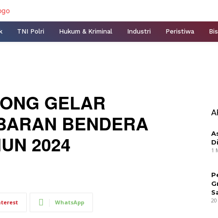
k
TNI Polri
Hukum & Kriminal
Industri
Peristiwa
Bis
JONG GELAR
A
BARAN BENDERA
A
HUN 2024
D
1 
P
G
S
20
nterest
WhatsApp