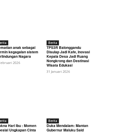
erita
Berita
matian anak sebagai
TPS3R Balonggandu
rmin kegagalan sistem
Disulap Jadi Kafe, Inovasi
rlindungan Nagara
Kepala Desa Jadi Ruang
Nongkrong dan Destinasi
Februari 2026
Wisata Edukasi
31 Januari 2026
erita
Berita
kna Hari Ibu : Momen
Duka Mendalam: Mantan
esial Ungkapan Cinta
Gubernur Maluku Said