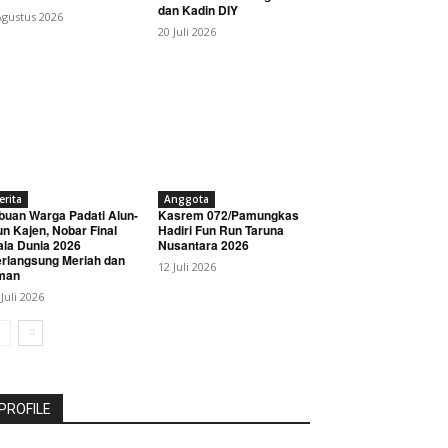
dan Kadin DIY
Agustus 2026
20 Juli 2026
erita
Anggota
buan Warga Padati Alun-
Kasrem 072/Pamungkas
un Kajen, Nobar Final
Hadiri Fun Run Taruna
ala Dunia 2026
Nusantara 2026
rlangsung Meriah dan
12 Juli 2026
man
 Juli 2026
PROFILE