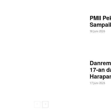
PMII Pe
Sampaik
18 Juni 2026
Danrem
17-an d
Harapan
17 Juni 2026