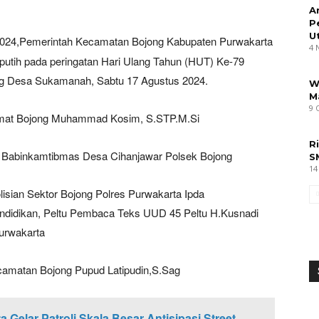
A
P
U
2024,Pemerintah Kecamatan Bojong Kabupaten Purwakarta
4 
utih pada peringatan Hari Ulang Tahun (HUT) Ke-79
ng Desa Sukamanah, Sabtu 17 Agustus 2024.
W
M
9 
Camat Bojong Muhammad Kosim, S.STP.M.Si
R
 Babinkamtibmas Desa Cihanjawar Polsek Bojong
S
14
ian Sektor Bojong Polres Purwakarta Ipda
ndidikan, Peltu Pembaca Teks UUD 45 Peltu H.Kusnadi
urwakarta
matan Bojong Pupud Latipudin,S.Sag
 Gelar Patroli Skala Besar Antisipasi Street