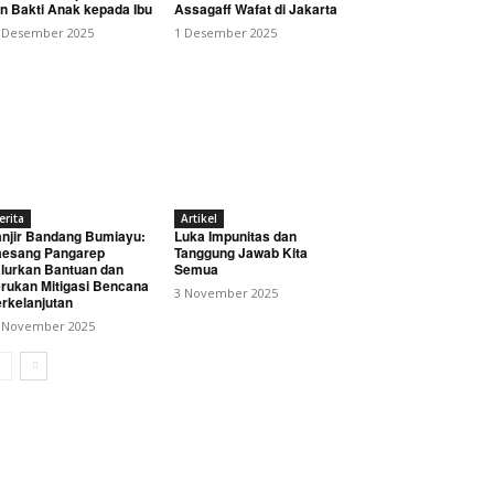
n Bakti Anak kepada Ibu
Assagaff Wafat di Jakarta
 Desember 2025
1 Desember 2025
erita
Artikel
njir Bandang Bumiayu:
Luka Impunitas dan
esang Pangarep
Tanggung Jawab Kita
lurkan Bantuan dan
Semua
rukan Mitigasi Bencana
3 November 2025
rkelanjutan
 November 2025