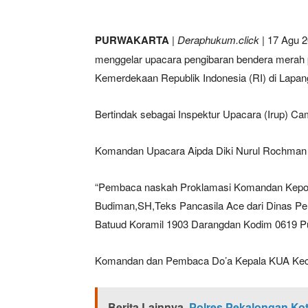
PURWAKARTA
|
Deraphukum.click
| 17 Agu 
menggelar upacara pengibaran bendera merah p
Kemerdekaan Republik Indonesia (RI) di Lapa
Bertindak sebagai Inspektur Upacara (Irup) 
Komandan Upacara Aipda Diki Nurul Rochman
“Pembaca naskah Proklamasi Komandan Kepolis
Budiman,SH,Teks Pancasila Ace dari Dinas Pe
Batuud Koramil 1903 Darangdan Kodim 0619 P
Komandan dan Pembaca Do’a Kepala KUA Keca
Berita Lainnya
Polres Pekalongan Kota