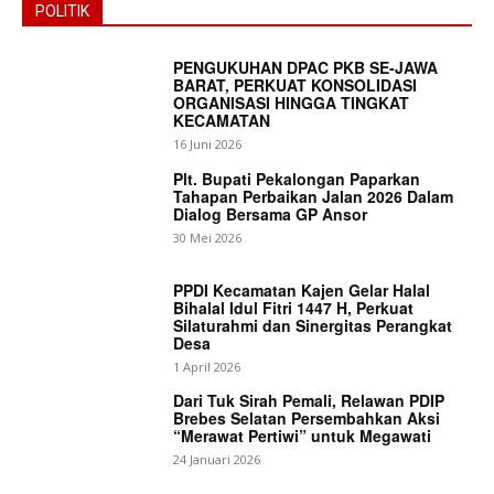
POLITIK
PENGUKUHAN DPAC PKB SE-JAWA
BARAT, PERKUAT KONSOLIDASI
ORGANISASI HINGGA TINGKAT
KECAMATAN
16 Juni 2026
News Week
Plt. Bupati Pekalongan Paparkan
Magazine PRO
Tahapan Perbaikan Jalan 2026 Dalam
Dialog Bersama GP Ansor
30 Mei 2026
PPDI Kecamatan Kajen Gelar Halal
Bihalal Idul Fitri 1447 H, Perkuat
Silaturahmi dan Sinergitas Perangkat
Desa
1 April 2026
Dari Tuk Sirah Pemali, Relawan PDIP
Brebes Selatan Persembahkan Aksi
“Merawat Pertiwi” untuk Megawati
24 Januari 2026
SUBSCRIBE NOW