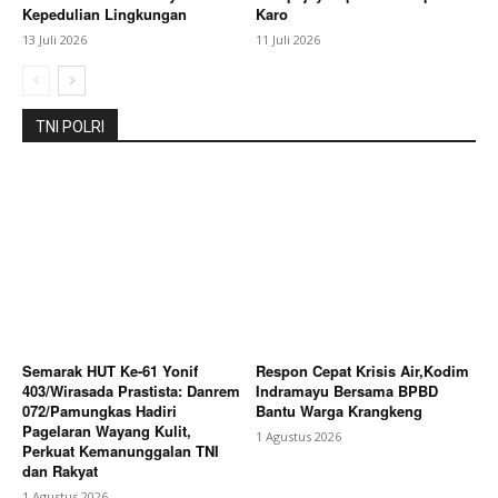
Kepedulian Lingkungan
Karo
13 Juli 2026
11 Juli 2026
TNI POLRI
Semarak HUT Ke-61 Yonif
Respon Cepat Krisis Air,Kodim
403/Wirasada Prastista: Danrem
Indramayu Bersama BPBD
072/Pamungkas Hadiri
Bantu Warga Krangkeng
Pagelaran Wayang Kulit,
1 Agustus 2026
Perkuat Kemanunggalan TNI
dan Rakyat
1 Agustus 2026