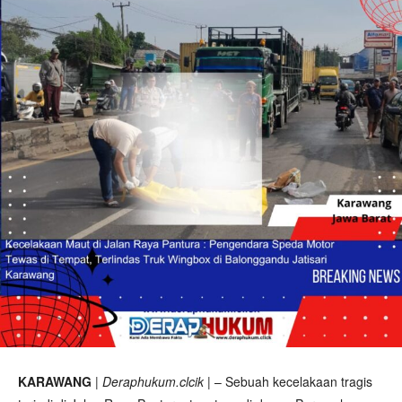
KARAWANG
|
Deraphukum.clcik
| – Sebuah kecelakaan tragis