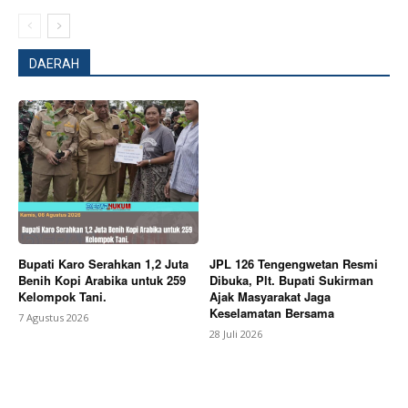
DAERAH
Company
About
Contact us
Subscription Plans
My account
Bagikan Artikel
Bupati Karo Serahkan 1,2 Juta
JPL 126 Tengengwetan Resmi
Benih Kopi Arabika untuk 259
Dibuka, Plt. Bupati Sukirman
Kelompok Tani.
Ajak Masyarakat Jaga
Keselamatan Bersama
7 Agustus 2026
Berita Lainnya
Puspsi TNI Lakukan Giat Pelatihan
28 Juli 2026
Psikologi Tenaga Pendidik