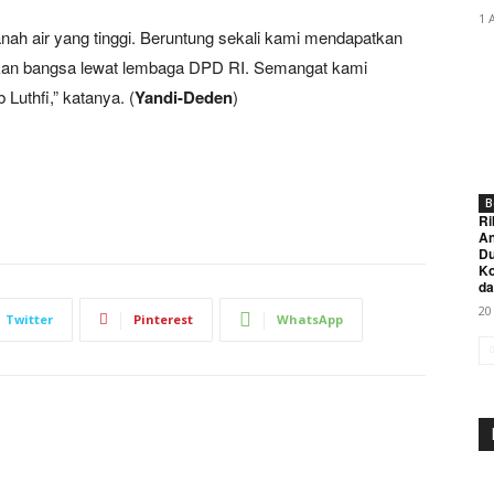
1 
anah air yang tinggi. Beruntung sekali kami mendapatkan
an bangsa lewat lembaga DPD RI. Semangat kami
Luthfi,” katanya. (
Yandi-Deden
)
B
Ri
An
Du
K
da
20
Twitter
Pinterest
WhatsApp