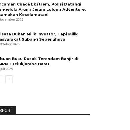
ncaman Cuaca Ekstrem, Polisi Datangi
engelola Arung Jeram Lolong Adventure:
tamakan Keselamatan!
November 2025
isata Bukan Milik Investor, Tapi Milik
asyarakat Subang Sepenuhnya
Oktober 2025
ibuan Buku Rusak Terendam Banjir di
MPN 1 Telukjambe Barat
 Juli 2025
SPORT