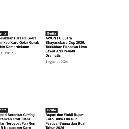
erita
Berita
riahkan HUT RI Ke-81
AWON FC Juara
mkab Karo Gelar Gerak
Bhayangkara Cup 2026,
lan Kemerdekaan
Taklukkan Pandawa Lima
Lewat Adu Penalti
Agustus 2026
Dramatis
1 Agustus 2026
erita
Berita
pati Antonius Ginting
Bupati dan Wakil Bupati
rahkan Trofi Juara
Karo Buka Fun Run
lari Tercepat Fun Run
Festival Bunga dan Buah
B Kabupaten Karo
Tahun 2026