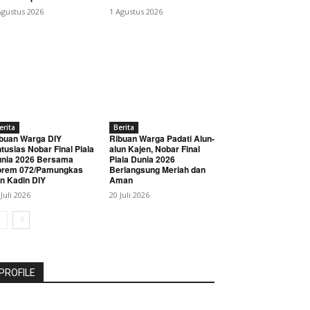
Agustus 2026
1 Agustus 2026
erita
Berita
buan Warga DIY
Ribuan Warga Padati Alun-
tusias Nobar Final Piala
alun Kajen, Nobar Final
nia 2026 Bersama
Piala Dunia 2026
orem 072/Pamungkas
Berlangsung Meriah dan
n Kadin DIY
Aman
 Juli 2026
20 Juli 2026
PROFILE