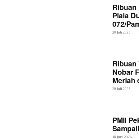
Ribuan 
Piala D
072/Pa
20 Juli 2026
Ribuan 
Nobar F
Meriah
20 Juli 2026
PMII Pe
Sampaik
18 Juni 2026