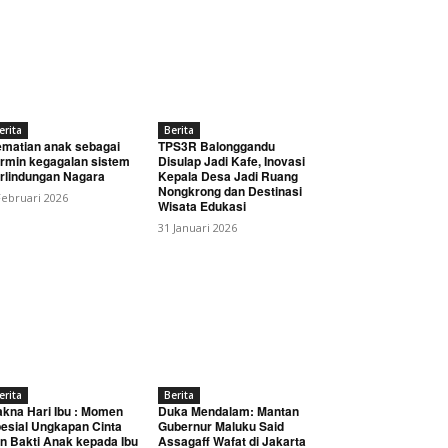
erita
Berita
matian anak sebagai
TPS3R Balonggandu
rmin kegagalan sistem
Disulap Jadi Kafe, Inovasi
rlindungan Nagara
Kepala Desa Jadi Ruang
Nongkrong dan Destinasi
Februari 2026
Wisata Edukasi
31 Januari 2026
erita
Berita
kna Hari Ibu : Momen
Duka Mendalam: Mantan
esial Ungkapan Cinta
Gubernur Maluku Said
n Bakti Anak kepada Ibu
Assagaff Wafat di Jakarta