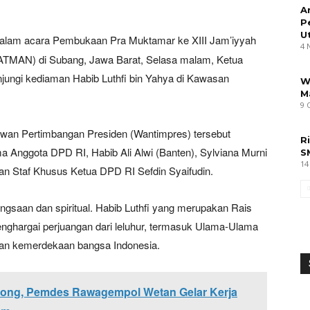
A
P
U
dalam acara Pembukaan Pra Muktamar ke XIII Jam’iyyah
4 
(JATMAN) di Subang, Jawa Barat, Selasa malam, Ketua
ungi kediaman Habib Luthfi bin Yahya di Kawasan
W
M
9 
wan Pertimbangan Presiden (Wantimpres) tersebut
R
 Anggota DPD RI, Habib Ali Alwi (Banten), Sylviana Murni
S
14
an Staf Khusus Ketua DPD RI Sefdin Syaifudin.
angsaan dan spiritual. Habib Luthfi yang merupakan Rais
hargai perjuangan dari leluhur, termasuk Ulama-Ulama
dan kemerdekaan bangsa Indonesia.
ong, Pemdes Rawagempol Wetan Gelar Kerja