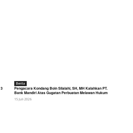
Berita
 3
Pengacara Kondang Boin Silalahi, SH, MH Kalahkan PT.
Bank Mandiri Atas Gugatan Perbuatan Melawan Hukum
15 Juli 2026