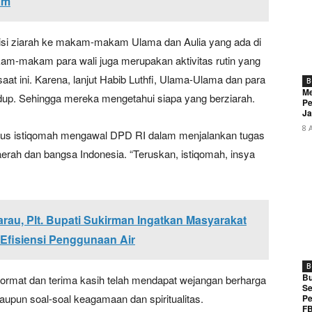
am
disi ziarah ke makam-makam Ulama dan Aulia yang ada di
am-makam para wali juga merupakan aktivitas rutin yang
aat ini. Karena, lanjut Habib Luthfi, Ulama-Ulama dan para
B
Me
idup. Sehingga mereka mengetahui siapa yang berziarah.
Pe
Ja
8 
erus istiqomah mengawal DPD RI dalam menjalankan tugas
rah dan bangsa Indonesia. “Teruskan, istiqomah, insya
rau, Plt. Bupati Sukirman Ingatkan Masyarakat
Efisiensi Penggunaan Air
B
Bu
ormat dan terima kasih telah mendapat wejangan berharga
Se
maupun soal-soal keagamaan dan spiritualitas.
Pe
FB