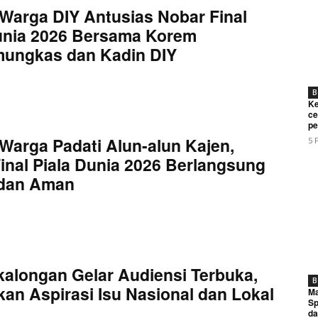
Warga DIY Antusias Nobar Final
unia 2026 Bersama Korem
mungkas dan Kadin DIY
B
Ke
ce
pe
Warga Padati Alun-alun Kajen,
5 
inal Piala Dunia 2026 Berlangsung
 dan Aman
kalongan Gelar Audiensi Terbuka,
B
an Aspirasi Isu Nasional dan Lokal
Ma
Sp
da