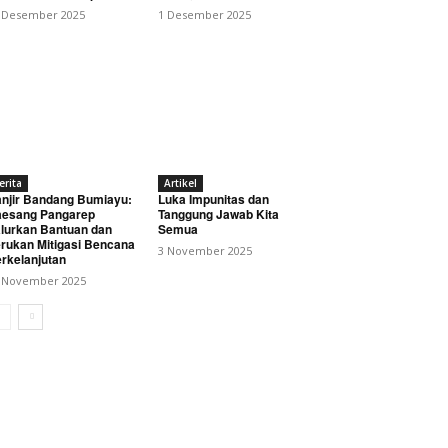
 Desember 2025
1 Desember 2025
erita
Artikel
njir Bandang Bumiayu:
Luka Impunitas dan
esang Pangarep
Tanggung Jawab Kita
lurkan Bantuan dan
Semua
rukan Mitigasi Bencana
3 November 2025
rkelanjutan
 November 2025