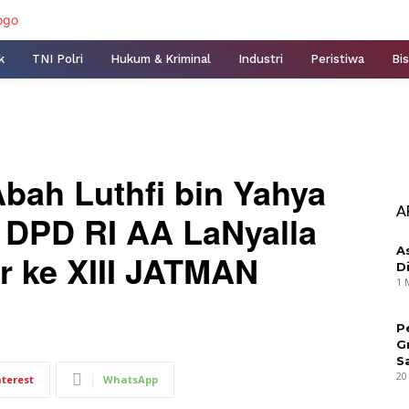
k
TNI Polri
Hukum & Kriminal
Industri
Peristiwa
Bis
bah Luthfi bin Yahya
A
a DPD RI AA LaNyalla
A
r ke XIII JATMAN
D
1 
P
G
S
20
nterest
WhatsApp