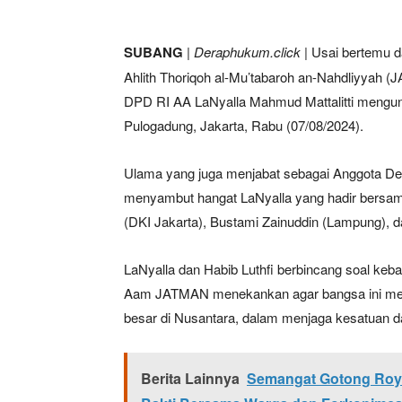
SUBANG
|
Deraphukum.click
| Usai bertemu 
Ahlith Thoriqoh al-Mu’tabaroh an-Nahdliyyah 
DPD RI AA LaNyalla Mahmud Mattalitti mengunj
Pulogadung, Jakarta, Rabu (07/08/2024).
Ulama yang juga menjabat sebagai Anggota De
menyambut hangat LaNyalla yang hadir bersama
(DKI Jakarta), Bustami Zainuddin (Lampung), d
LaNyalla dan Habib Luthfi berbincang soal keb
Aam JATMAN menekankan agar bangsa ini meng
besar di Nusantara, dalam menjaga kesatuan 
Berita Lainnya
Semangat Gotong Roy