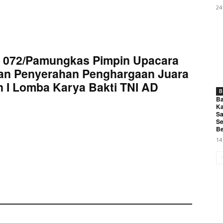
24
 072/Pamungkas Pimpin Upacara
an Penyerahan Penghargaan Juara
 I Lomba Karya Bakti TNI AD
B
Ba
Ka
Sa
Se
Be
14