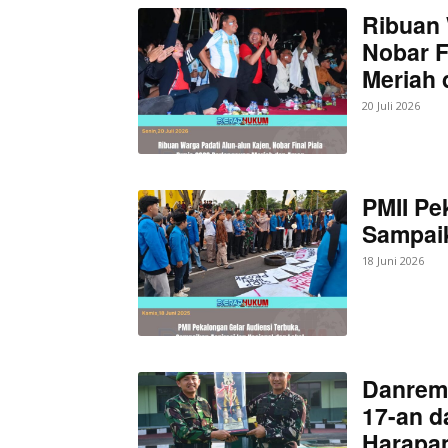
Ribuan 
Nobar F
Meriah
20 Juli 2026
PMII Pe
Sampaik
18 Juni 2026
Danrem
17-an d
Harapan