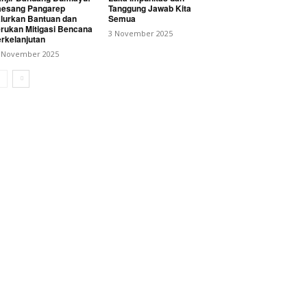
esang Pangarep
Tanggung Jawab Kita
lurkan Bantuan dan
Semua
rukan Mitigasi Bencana
3 November 2025
rkelanjutan
 November 2025