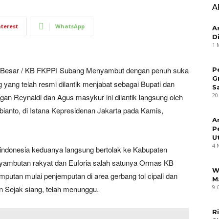
A
nterest
WhatsApp
A
D
1 
a Besar / KB FKPPI Subang Menyambut dengan penuh suka
P
G
 yang telah resmi dilantik menjabat sebagai Bupati dan
S
20
an Reynaldi dan Agus masykur ini dilantik langsung oleh
ianto, di Istana Kepresidenan Jakarta pada Kamis,
A
P
U
4 
k indonesia keduanya langsung bertolak ke Kabupaten
nyambutan rakyat dan Euforia salah satunya Ormas KB
W
utan mulai penjemputan di area gerbang tol cipali dan
M
9 
 Sejak siang, telah menunggu.
R