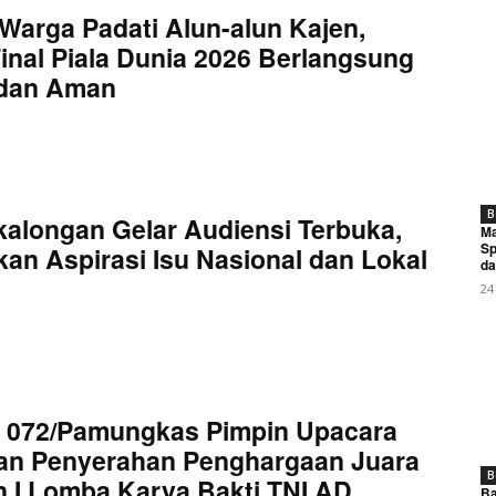
Warga Padati Alun-alun Kajen,
inal Piala Dunia 2026 Berlangsung
 dan Aman
B
kalongan Gelar Audiensi Terbuka,
Ma
Sp
an Aspirasi Isu Nasional dan Lokal
da
24
 072/Pamungkas Pimpin Upacara
an Penyerahan Penghargaan Juara
B
 I Lomba Karya Bakti TNI AD
Ba