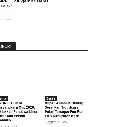
MPN 1 Telukjambe Barat
 Juli 2025
SPORT
erita
Berita
WON FC Juara
Bupati Antonius Ginting
ayangkara Cup 2026,
Serahkan Trofi Juara
klukkan Pandawa Lima
Pelari Tercepat Fun Run
wat Adu Penalti
FBB Kabupaten Karo
amatis
1 Agustus 2026
Agustus 2026