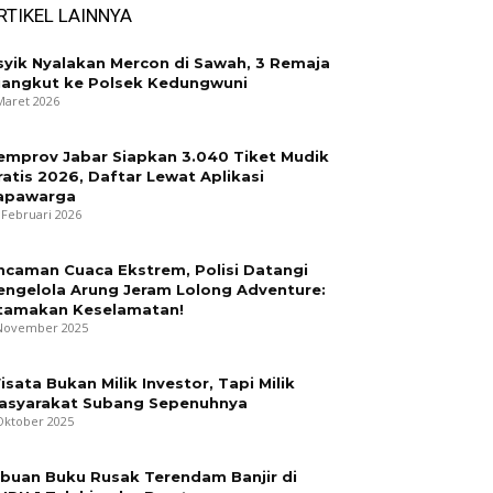
RTIKEL LAINNYA
syik Nyalakan Mercon di Sawah, 3 Remaja
iangkut ke Polsek Kedungwuni
Maret 2026
emprov Jabar Siapkan 3.040 Tiket Mudik
ratis 2026, Daftar Lewat Aplikasi
apawarga
 Februari 2026
ncaman Cuaca Ekstrem, Polisi Datangi
engelola Arung Jeram Lolong Adventure:
tamakan Keselamatan!
November 2025
isata Bukan Milik Investor, Tapi Milik
asyarakat Subang Sepenuhnya
Oktober 2025
ibuan Buku Rusak Terendam Banjir di