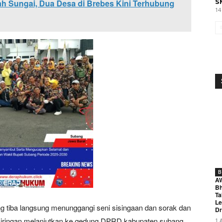
h Sungai, Dua Desa di Brebes Kini Terhubung
S
14
B
A
Bh
Ta
Le
g tiba langsung menunggangi seni sisingaan dan sorak dan
Dr
ng iringan melanjutkan ke gedung DPRD kabupaten subang
1 