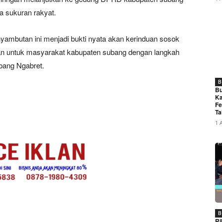
a sukuran rakyat.
mbutan ini menjadi bukti nyata akan kerinduan sosok
 untuk masyarakat kabupaten subang dengan langkah
bang Ngabret.
B
Bu
Ka
Fe
Ta
1 
B
Ri