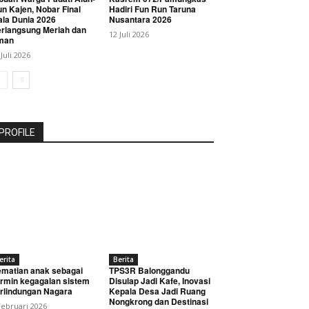
un Kajen, Nobar Final
Hadiri Fun Run Taruna
ala Dunia 2026
Nusantara 2026
rlangsung Meriah dan
12 Juli 2026
man
 Juli 2026
PROFILE
erita
Berita
matian anak sebagai
TPS3R Balonggandu
rmin kegagalan sistem
Disulap Jadi Kafe, Inovasi
rlindungan Nagara
Kepala Desa Jadi Ruang
Nongkrong dan Destinasi
Februari 2026