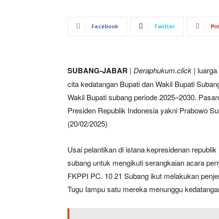
Facebook
Twitter
Pi
SUBANG-JABAR
|
Deraphukum.click
| luarg
cita kedatangan Bupati dan Wakil Bupati Subang
Wakil Bupati subang periode 2025–2030. Pasang
Presiden Republik Indonesia yakni Prabowo Sub
(20/02/2025)
Usai pelantikan di istana kepresidenan republi
subang untuk mengikuti serangkaian acara pe
FKPPI PC. 10 21 Subang ikut melakukan penjemp
Tugu Iampu satu mereka menunggu kedatangan