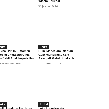
Wisata Edukasi
31 Januari 2026
erita
Berita
kna Hari Ibu : Momen
Duka Mendalam: Mantan
esial Ungkapan Cinta
Gubernur Maluku Said
n Bakti Anak kepada Ibu
Assagaff Wafat di Jakarta
 Desember 2025
1 Desember 2025
erita
Artikel
njir Bandang Bumiayu:
Luka Impunitas dan