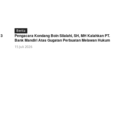
Berita
 3
Pengacara Kondang Boin Silalahi, SH, MH Kalahkan PT.
Bank Mandiri Atas Gugatan Perbuatan Melawan Hukum
15 Juli 2026