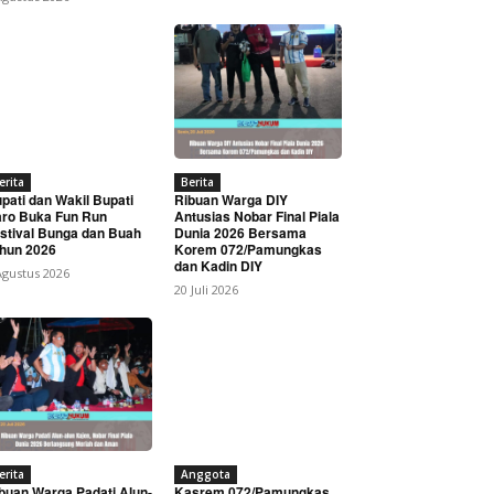
erita
Berita
pati dan Wakil Bupati
Ribuan Warga DIY
ro Buka Fun Run
Antusias Nobar Final Piala
stival Bunga dan Buah
Dunia 2026 Bersama
hun 2026
Korem 072/Pamungkas
dan Kadin DIY
Agustus 2026
20 Juli 2026
erita
Anggota
buan Warga Padati Alun-
Kasrem 072/Pamungkas