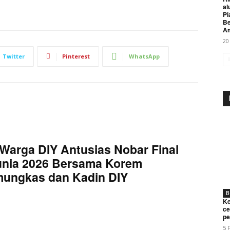
al
Pi
Be
A
20
Twitter
Pinterest
WhatsApp
Warga DIY Antusias Nobar Final
unia 2026 Bersama Korem
mungkas dan Kadin DIY
B
Ke
ce
pe
5 