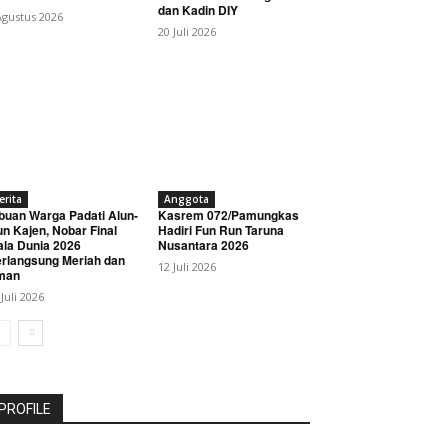
dan Kadin DIY
Agustus 2026
20 Juli 2026
erita
Anggota
buan Warga Padati Alun-
Kasrem 072/Pamungkas
un Kajen, Nobar Final
Hadiri Fun Run Taruna
ala Dunia 2026
Nusantara 2026
rlangsung Meriah dan
12 Juli 2026
man
 Juli 2026
PROFILE