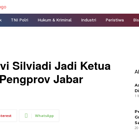
k
TNI Polri
Hukum & Kriminal
Industri
Peristiwa
Bis
vi Silviadi Jadi Ketua
A
Pengprov Jabar
A
D
1 
P
nterest
WhatsApp
G
S
20