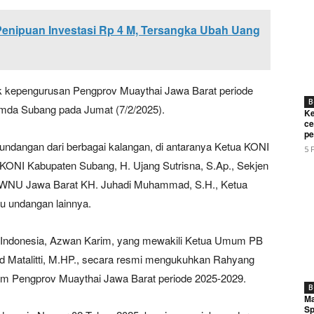
Penipuan Investasi Rp 4 M, Tersangka Ubah Uang
ik kepengurusan Pengprov Muaythai Jawa Barat periode
B
emda Subang pada Jumat (7/2/2025).
Ke
ce
pe
mu undangan dari berbagai kalangan, di antaranya Ketua KONI
5 
a KONI Kabupaten Subang, H. Ujang Sutrisna, S.Ap., Sekjen
Week
e PRO
PWNU Jawa Barat KH. Juhadi Muhammad, S.H., Ketua
u undangan lainnya.
Company
i Indonesia, Azwan Karim, yang mewakili Ketua Umum PB
About
ud Matalitti, M.HP., secara resmi mengukuhkan Rahyang
mum Pengprov Muaythai Jawa Barat periode 2025-2029.
Contact us
B
Ma
Subscription Plans
Sp