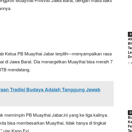
ngprov Muaythai Provinsi Jawa Barat, dengan masa bakti
annya.
B
A
Bh
Ta
Le
rab Ketua PB Muaythai Jabar terpilih—menyampaikan rasa
Dr
i di Jawa Barat. Dia menargetkan Muaythai bisa meraih 7
1 
 NTB mendatang.
aan Tradisi Budaya Adalah Tanggung Jawab
B
uk memimpin PB Muaythai Jabar,ini yang ke tiga kalinya.
Bu
Ka
kita bisa membesarkan Muaythai, tidak hanya di tingkat
Fe
,” ujar Kang Evi.
Ta