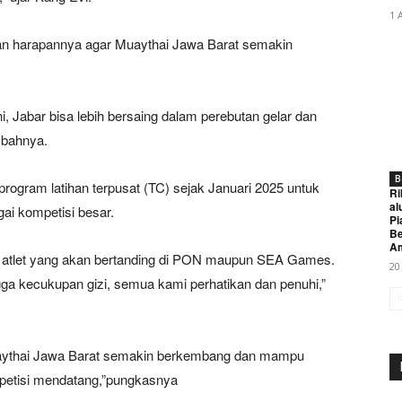
1 
an harapannya agar Muaythai Jawa Barat semakin
 Jabar bisa lebih bersaing dalam perebutan gelar dan
mbahnya.
B
rogram latihan terpusat (TC) sejak Januari 2025 untuk
Ri
al
gai kompetisi besar.
Pi
Be
A
uk atlet yang akan bertanding di PON maupun SEA Games.
20
 hingga kecukupan gizi, semua kami perhatikan dan penuhi,”
uaythai Jawa Barat semakin berkembang dan mampu
mpetisi mendatang,”pungkasnya