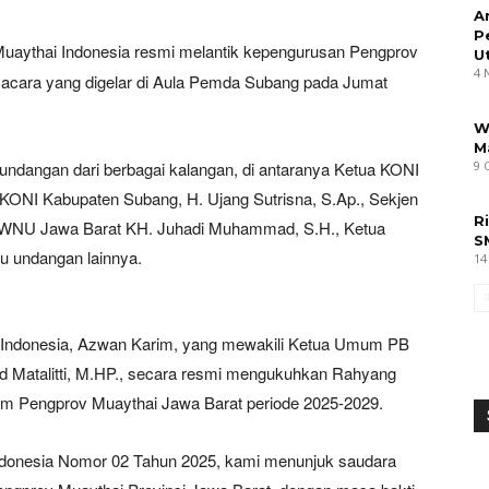
A
P
Muaythai Indonesia resmi melantik kepengurusan Pengprov
U
4 
 acara yang digelar di Aula Pemda Subang pada Jumat
W
M
mu undangan dari berbagai kalangan, di antaranya Ketua KONI
9 
a KONI Kabupaten Subang, H. Ujang Sutrisna, S.Ap., Sekjen
R
PWNU Jawa Barat KH. Juhadi Muhammad, S.H., Ketua
S
u undangan lainnya.
14
i Indonesia, Azwan Karim, yang mewakili Ketua Umum PB
ud Matalitti, M.HP., secara resmi mengukuhkan Rahyang
mum Pengprov Muaythai Jawa Barat periode 2025-2029.
donesia Nomor 02 Tahun 2025, kami menunjuk saudara