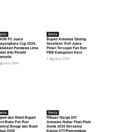
erita
Berita
WON FC Juara
Bupati Antonius Ginting
ayangkara Cup 2026,
Serahkan Trofi Juara
klukkan Pandawa Lima
Pelari Tercepat Fun Run
wat Adu Penalti
FBB Kabupaten Karo
amatis
1 Agustus 2026
Agustus 2026
erita
Berita
pati dan Wakil Bupati
Ribuan Warga DIY
ro Buka Fun Run
Antusias Nobar Final Piala
stival Bunga dan Buah
Dunia 2026 Bersama
hun 2026
Korem 072/Pamungkas