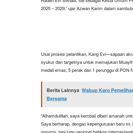
Raden Evi Silviadi, SB sebagai Ketua Umum Pe
2025 – 2029,” ujar Azwan Karim dalam sambut
Usai prosesi pelantikan, Kang Evi—sapaan ak
syukur dan targetnya untuk memajukan Muaytha
medali emas, 5 perak dan 1 perunggu di PON
Berita Lainnya
Wabup Karo Pemelihar
Bersama
“Alhamdulillah, saya kembali diberi amanah unt
Saya berharap, dengan kepengurusan baru ini, 
provinsi, tapi juga nasional bahkan internasional