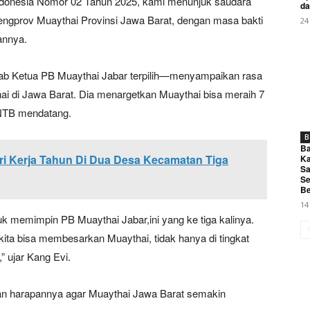
donesia Nomor 02 Tahun 2025, kami menunjuk saudara
da
My account
ngprov Muaythai Provinsi Jawa Barat, dengan masa bakti
24
annya.
E NOW
rab Ketua PB Muaythai Jabar terpilih—menyampaikan rasa
i di Jawa Barat. Dia menargetkan Muaythai bisa meraih 7
 NTB mendatang.
B
Ba
operasi RI Buka Festival Bunga Dan Buah Tahun 2026 Kabup
ri Kerja Tahun Di Dua Desa Kecamatan Tiga
Ka
Sa
Se
Be
14
uk memimpin PB Muaythai Jabar,ini yang ke tiga kalinya.
kita bisa membesarkan Muaythai, tidak hanya di tingkat
,” ujar Kang Evi.
an harapannya agar Muaythai Jawa Barat semakin