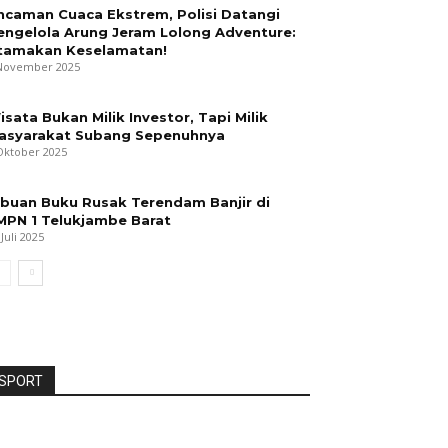
ncaman Cuaca Ekstrem, Polisi Datangi
engelola Arung Jeram Lolong Adventure:
tamakan Keselamatan!
November 2025
isata Bukan Milik Investor, Tapi Milik
asyarakat Subang Sepenuhnya
Oktober 2025
ibuan Buku Rusak Terendam Banjir di
MPN 1 Telukjambe Barat
 Juli 2025
SPORT