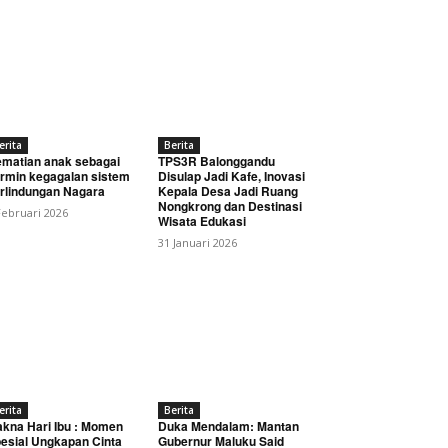
erita
Berita
matian anak sebagai
TPS3R Balonggandu
rmin kegagalan sistem
Disulap Jadi Kafe, Inovasi
rlindungan Nagara
Kepala Desa Jadi Ruang
Nongkrong dan Destinasi
Februari 2026
Wisata Edukasi
31 Januari 2026
erita
Berita
kna Hari Ibu : Momen
Duka Mendalam: Mantan
esial Ungkapan Cinta
Gubernur Maluku Said