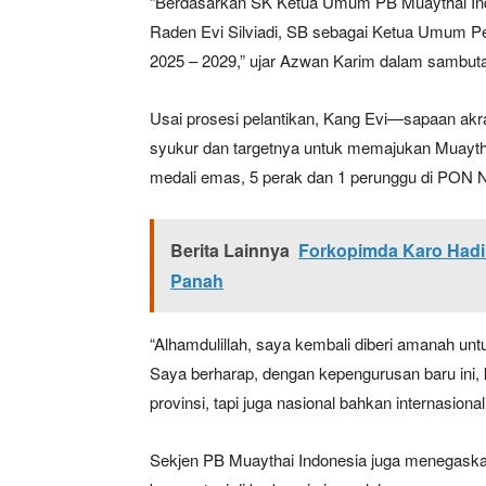
“Berdasarkan SK Ketua Umum PB Muaythai In
Raden Evi Silviadi, SB sebagai Ketua Umum Pe
2025 – 2029,” ujar Azwan Karim dalam sambut
SUBSCRIB
Usai prosesi pelantikan, Kang Evi—sapaan ak
syukur dan targetnya untuk memajukan Muaytha
Bagikan Artikel
medali emas, 5 perak dan 1 perunggu di PON
Berita Lainnya
Menteri K
Berita Lainnya
Forkopimda Karo Hadi
Panah
“Alhamdulillah, saya kembali diberi amanah unt
Saya berharap, dengan kepengurusan baru ini, 
provinsi, tapi juga nasional bahkan internasional
Sekjen PB Muaythai Indonesia juga menegask