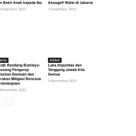
n Bakti Anak kepada Ibu
Assagaff Wafat di Jakarta
 Desember 2025
1 Desember 2025
erita
Artikel
njir Bandang Bumiayu:
Luka Impunitas dan
aten Karo
esang Pangarep
Tanggung Jawab Kita
lurkan Bantuan dan
Semua
rukan Mitigasi Bencana
3 November 2025
rkelanjutan
 November 2025