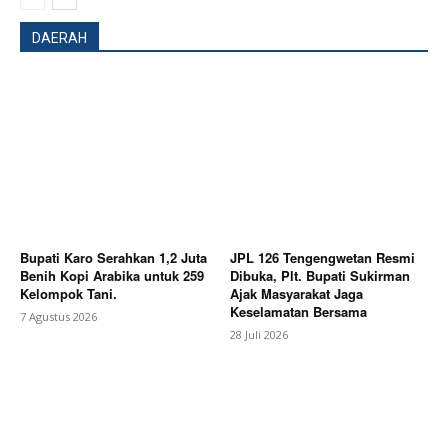
DAERAH
SUBSCRIBE NOW
Bupati Karo Serahkan 1,2 Juta
JPL 126 Tengengwetan Resmi
Benih Kopi Arabika untuk 259
Dibuka, Plt. Bupati Sukirman
Company
Kelompok Tani.
Ajak Masyarakat Jaga
Keselamatan Bersama
7 Agustus 2026
28 Juli 2026
About
Contact us
Subscription Plans
My account