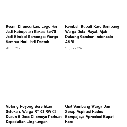
Bagikan Artikel
Resmi Diluncurkan, Logo Hari
Kembali Bupati Karo Sambang
Berita Lainnya
Antisipasi Musim Kemarau, Plt. Bupati
Jadi Kabupaten Bekasi ke-76
Warga Dolat Rayat, Ajak
Sukirman Ingatkan Masyarakat Antisipasi Kebakaran
Jadi Simbol Semangat Warga
Dukung Gerakan Indonesia
dan Pentingnya Efisiensi Penggunaan Air
Sambut Hari Jadi Daerah
ASRI
28 Juli 2026
19 Juli 2026
Gotong Royong Bersihkan
Giat Sambang Warga Dan
Selokan, Warga RT 03 RW 03
Serap Aspirasi Kades
Dusun 6 Desa Cilamaya Perkuat
Sempajaya Apresiasi Bupati
Kepedulian Lingkungan
Karo