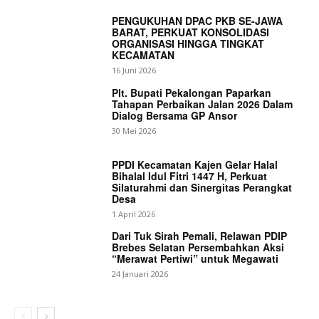
PENGUKUHAN DPAC PKB SE-JAWA
BARAT, PERKUAT KONSOLIDASI
ORGANISASI HINGGA TINGKAT
KECAMATAN
16 Juni 2026
Plt. Bupati Pekalongan Paparkan
Tahapan Perbaikan Jalan 2026 Dalam
Dialog Bersama GP Ansor
30 Mei 2026
PPDI Kecamatan Kajen Gelar Halal
Bihalal Idul Fitri 1447 H, Perkuat
Silaturahmi dan Sinergitas Perangkat
Desa
1 April 2026
Dari Tuk Sirah Pemali, Relawan PDIP
News Week
Brebes Selatan Persembahkan Aksi
“Merawat Pertiwi” untuk Megawati
Magazine PRO
24 Januari 2026