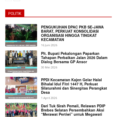
POLITIK
PENGUKUHAN DPAC PKB SE-JAWA
BARAT, PERKUAT KONSOLIDASI
ORGANISASI HINGGA TINGKAT
KECAMATAN
16 Juni 2026
Plt. Bupati Pekalongan Paparkan
Tahapan Perbaikan Jalan 2026 Dalam
SUBSCRIBE NOW
Dialog Bersama GP Ansor
30 Mei 2026
PPDI Kecamatan Kajen Gelar Halal
Bihalal Idul Fitri 1447 H, Perkuat
Company
Silaturahmi dan Sinergitas Perangkat
Desa
1 April 2026
About
Dari Tuk Sirah Pemali, Relawan PDIP
Contact us
Brebes Selatan Persembahkan Aksi
“Merawat Pertiwi” untuk Megawati
Subscription Plans