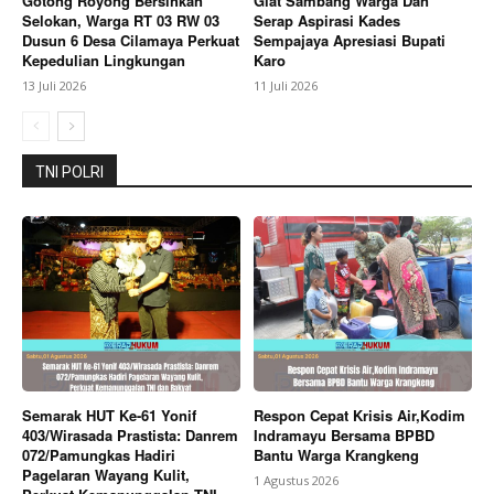
Gotong Royong Bersihkan
Giat Sambang Warga Dan
Selokan, Warga RT 03 RW 03
Serap Aspirasi Kades
Dusun 6 Desa Cilamaya Perkuat
Sempajaya Apresiasi Bupati
Kepedulian Lingkungan
Karo
13 Juli 2026
11 Juli 2026
TNI POLRI
Semarak HUT Ke-61 Yonif
Respon Cepat Krisis Air,Kodim
403/Wirasada Prastista: Danrem
Indramayu Bersama BPBD
072/Pamungkas Hadiri
Bantu Warga Krangkeng
Pagelaran Wayang Kulit,
1 Agustus 2026