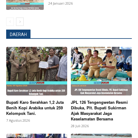
24 Januari 2026
My account
Bagikan Artikel
DAERAH
Berita Lainnya
Meriahkan HUT RI Ke-81 Pemkab
Karo Gelar Gerak Jalan Kemerdekaan
Bupati Karo Serahkan 1,2 Juta
JPL 126 Tengengwetan Resmi
Benih Kopi Arabika untuk 259
Dibuka, Plt. Bupati Sukirman
Kelompok Tani.
Ajak Masyarakat Jaga
Keselamatan Bersama
7 Agustus 2026
28 Juli 2026