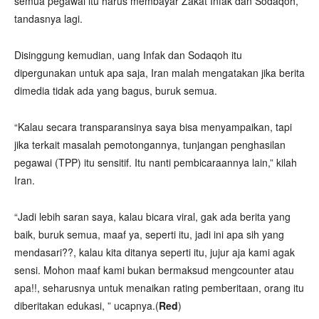
semua pegawai itu harus membayar Zakat Infak dan Sodaqoh,”
tandasnya lagi.
Disinggung kemudian, uang Infak dan Sodaqoh itu
dipergunakan untuk apa saja, Iran malah mengatakan jika berita
dimedia tidak ada yang bagus, buruk semua.
“Kalau secara transparansinya saya bisa menyampaikan, tapi
jika terkait masalah pemotongannya, tunjangan penghasilan
pegawai (TPP) itu sensitif. Itu nanti pembicaraannya lain,” kilah
Iran.
“Jadi lebih saran saya, kalau bicara viral, gak ada berita yang
baik, buruk semua, maaf ya, seperti itu, jadi ini apa sih yang
mendasari??, kalau kita ditanya seperti itu, jujur aja kami agak
sensi. Mohon maaf kami bukan bermaksud mengcounter atau
apa!!, seharusnya untuk menaikan rating pemberitaan, orang itu
diberitakan edukasi, ” ucapnya.(
Red
)