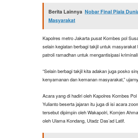
Berita Lainnya
Nobar Final Piala Dun
Masyarakat
Kapolres metro Jakarta pusat Kombes pol Sus
selain kegiatan berbagi takjil untuk masyaraka
patroli ramadhan untuk mengantisipasi krimina
“Selain berbagi takjil kita adakan juga posko s
News 
kenyamanan dan kemanan masyarakat,” ujarn
Magazin
Acara yang di hadiri oleh Kapolres Kombes 
Yulianto beserta jajaran itu juga di isi acara
tersebut dipimpin oleh Wakapolri, Komjen Ahmad
oleh Ulama Kondang, Utadz Das’ad Latif.