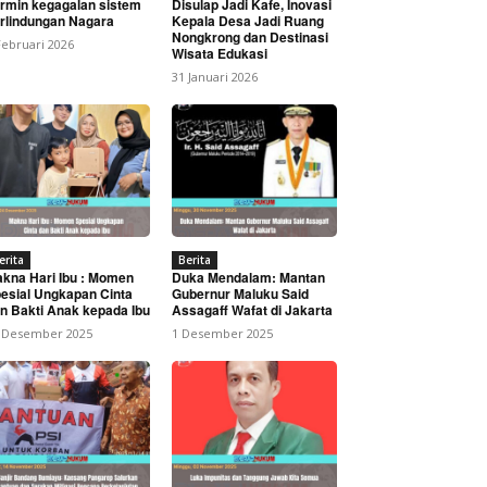
rmin kegagalan sistem
Disulap Jadi Kafe, Inovasi
rlindungan Nagara
Kepala Desa Jadi Ruang
Nongkrong dan Destinasi
Februari 2026
Wisata Edukasi
31 Januari 2026
erita
Berita
kna Hari Ibu : Momen
Duka Mendalam: Mantan
esial Ungkapan Cinta
Gubernur Maluku Said
n Bakti Anak kepada Ibu
Assagaff Wafat di Jakarta
 Desember 2025
1 Desember 2025