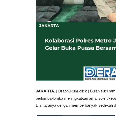
JAKARTA, |
Draphukum.click | Bulan suci r
berlomba-lomba meningkatkan amal soleh/keb
Diantaranya dengan memperbanyak sedekah da