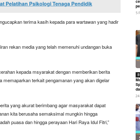
ce
at Pelatihan Psikologi Tenaga Pendidik
My account
pe
5 
gucapkan terima kasih kepada para wartawan yang hadir
E NOW
diran rekan media yang telah memenuhi undangan buka
I Lakukan Giat Pelatihan Psikologi Tenaga Pendidik
cerahan kepada msyarakat dengan memberikan berita
B
Ma
uga memaparkan terkait pengamanan yang akan digelar
Sp
da
24
rita yang akurat berimbang agar masyarakat dapat
manan kita berusaha semaksimal mungkin hingga
ah puasa dan hingga perayaan Hari Raya Idul Fitri,”