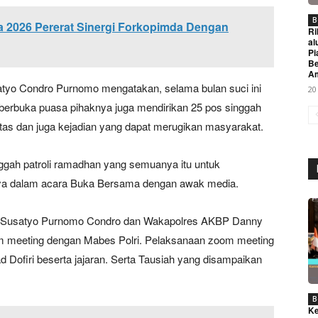
B
ia 2026 Pererat Sinergi Forkopimda Dengan
Ri
al
Pi
Be
A
atyo Condro Purnomo mengatakan, selama bulan suci ini
20
t berbuka puasa pihaknya juga mendirikan 25 pos singgah
litas dan juga kejadian yang dapat merugikan masyarakat.
inggah patroli ramadhan yang semuanya itu untuk
Week
ya dalam acara Buka Bersama dengan awak media.
e PRO
Pol Susatyo Purnomo Condro dan Wakapolres AKBP Danny
Company
 zoom meeting dengan Mabes Polri. Pelaksanaan zoom meeting
 Dofiri beserta jajaran. Serta Tausiah yang disampaikan
About
Contact us
B
Subscription Plans
Ke