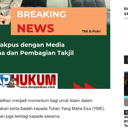
R
S
14
amadhan menjadi momentum bagi umat Islam dalam
aikan serta ibadah kepada Tuhan Yang Maha Esa (YME).
B
n juga berbagi kepada sesama.
A
Bh
Ta