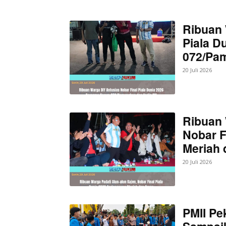
Ribuan 
Piala D
072/Pa
20 Juli 2026
Ribuan 
Nobar F
Meriah
20 Juli 2026
PMII Pe