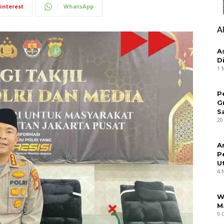
interest
WhatsApp
A
A
D
1 
P
G
S
20
A
P
U
4 
W
M
9 