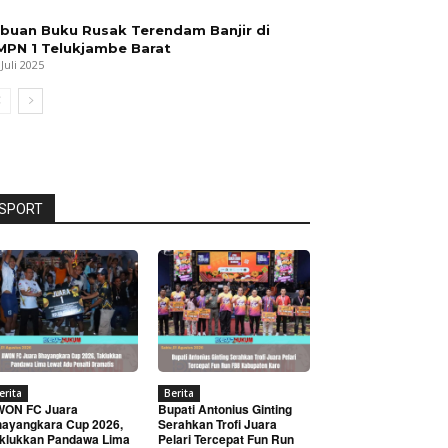
ibuan Buku Rusak Terendam Banjir di
MPN 1 Telukjambe Barat
 Juli 2025
SPORT
erita
Berita
WON FC Juara
Bupati Antonius Ginting
ayangkara Cup 2026,
Serahkan Trofi Juara
klukkan Pandawa Lima
Pelari Tercepat Fun Run