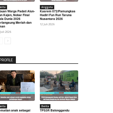
erita
Anggota
buan Warga Padati Alun-
Kasrem 072/Pamungkas
un Kajen, Nobar Final
Hadiri Fun Run Taruna
ala Dunia 2026
Nusantara 2026
rlangsung Meriah dan
12 Juli 2026
man
 Juli 2026
PROFILE
erita
Berita
matian anak sebagai
TPS3R Balonggandu