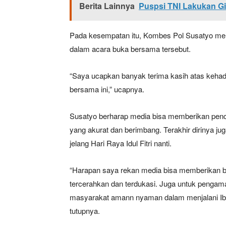
Berita Lainnya
Puspsi TNI Lakukan Gi
Pada kesempatan itu, Kombes Pol Susatyo men
SUBSCRIB
dalam acara buka bersama tersebut.
“Saya ucapkan banyak terima kasih atas keha
Bagikan Artikel
bersama ini,” ucapnya.
Berita Lainnya
Puspsi TN
Susatyo berharap media bisa memberikan pen
yang akurat dan berimbang. Terakhir dirinya j
jelang Hari Raya Idul Fitri nanti.
“Harapan saya rekan media bisa memberikan be
tercerahkan dan terdukasi. Juga untuk penga
masyarakat amann nyaman dalam menjalani Ibad
tutupnya.