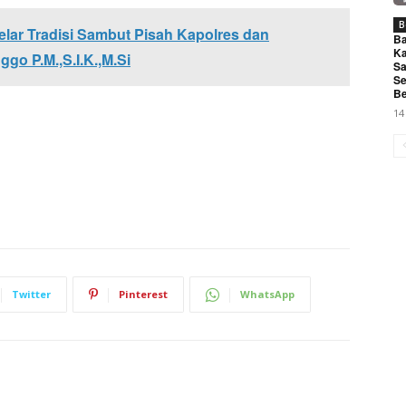
B
lar Tradisi Sambut Pisah Kapolres dan
Ba
Ka
o P.M.,S.I.K.,M.Si
Sa
Se
Be
14
Twitter
Pinterest
WhatsApp