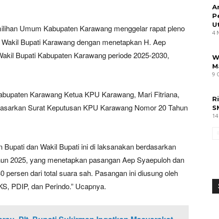
A
P
U
milihan Umum Kabupaten Karawang menggelar rapat pleno
4 
n Wakil Bupati Karawang dengan menetapkan H. Aep
Wakil Bupati Kabupaten Karawang periode 2025-2030,
W
M
9 
 Kabupaten Karawang Ketua KPU Karawang, Mari Fitriana,
R
dasarkan Surat Keputusan KPU Karawang Nomor 20 Tahun
S
14
 Bupati dan Wakil Bupati ini di laksanakan berdasarkan
un 2025, yang menetapkan pasangan Aep Syaepuloh dan
 persen dari total suara sah. Pasangan ini diusung oleh
PKS, PDIP, dan Perindo.” Ucapnya.