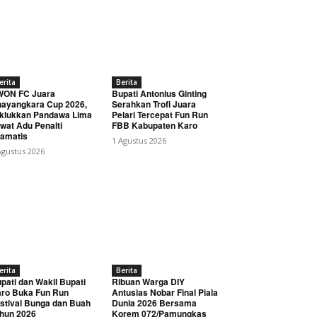
erita
Berita
WON FC Juara
Bupati Antonius Ginting
ayangkara Cup 2026,
Serahkan Trofi Juara
klukkan Pandawa Lima
Pelari Tercepat Fun Run
wat Adu Penalti
FBB Kabupaten Karo
amatis
1 Agustus 2026
Agustus 2026
erita
Berita
pati dan Wakil Bupati
Ribuan Warga DIY
ro Buka Fun Run
Antusias Nobar Final Piala
stival Bunga dan Buah
Dunia 2026 Bersama
hun 2026
Korem 072/Pamungkas