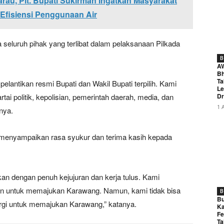
rau, Plt. Bupati Sukirman Ingatkan Masyarakat
Efisiensi Penggunaan Air
 seluruh pihak yang terlibat dalam pelaksanaan Pilkada
B
A
Bh
Ta
elantikan resmi Bupati dan Wakil Bupati terpilih. Kami
Le
i politik, kepolisian, pemerintah daerah, media, dan
Dr
1 
nya.
ni, menyampaikan rasa syukur dan terima kasih kepada
kan dengan penuh kejujuran dan kerja tulus. Kami
 untuk memajukan Karawang. Namun, kami tidak bisa
B
Bu
rgi untuk memajukan Karawang,” katanya.
Ka
Fe
Ta