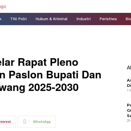
k
TNI Polri
Hukum & Kriminal
Industri
Peristiwa
Bis
ar Rapat Pleno
A
n Paslon Bupati Dan
A
awang 2025-2030
D
1 
P
G
S
20
nterest
WhatsApp