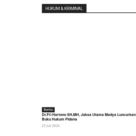
HUKUM & KRIMINAL
Berita
Dr.Fri Hartono SH,MH, Jaksa Utama Madya Luncurkan
Buku Hukum Pidana
23 Juli 2026