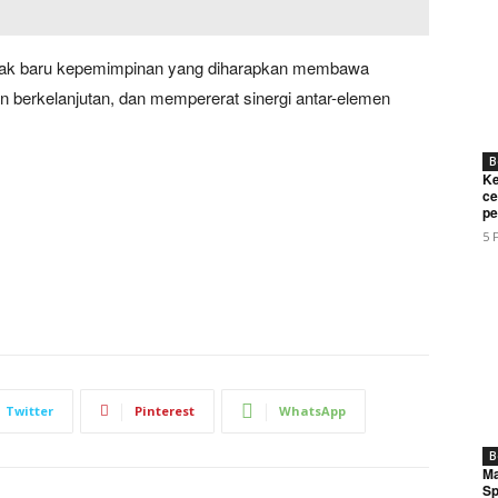
bak baru kepemimpinan yang diharapkan membawa
berkelanjutan, dan mempererat sinergi antar-elemen
B
Ke
ce
pe
5 
Week
e PRO
Company
About
Twitter
Pinterest
WhatsApp
Contact us
B
Ma
Subscription Plans
Sp