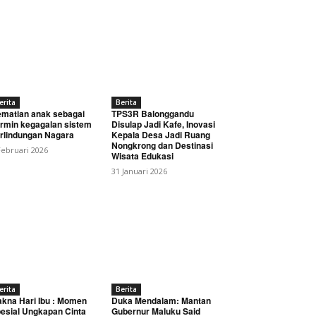
erita
Berita
matian anak sebagai
TPS3R Balonggandu
rmin kegagalan sistem
Disulap Jadi Kafe, Inovasi
rlindungan Nagara
Kepala Desa Jadi Ruang
Nongkrong dan Destinasi
Februari 2026
Wisata Edukasi
31 Januari 2026
erita
Berita
kna Hari Ibu : Momen
Duka Mendalam: Mantan
esial Ungkapan Cinta
Gubernur Maluku Said