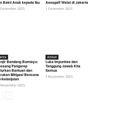
n Bakti Anak kepada Ibu
Assagaff Wafat di Jakarta
 Desember 2025
1 Desember 2025
erita
Artikel
njir Bandang Bumiayu:
Luka Impunitas dan
esang Pangarep
Tanggung Jawab Kita
lurkan Bantuan dan
Semua
rukan Mitigasi Bencana
3 November 2025
rkelanjutan
 November 2025