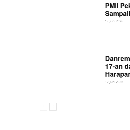
PMII Pe
Sampaik
18 Juni 2026
Danrem
17-an d
Harapan
17 Juni 2026