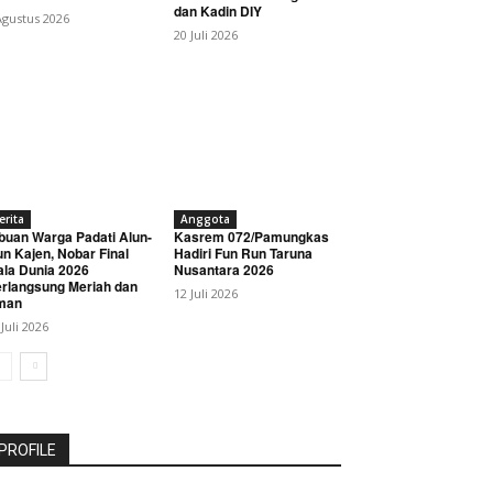
dan Kadin DIY
Agustus 2026
20 Juli 2026
erita
Anggota
buan Warga Padati Alun-
Kasrem 072/Pamungkas
un Kajen, Nobar Final
Hadiri Fun Run Taruna
ala Dunia 2026
Nusantara 2026
rlangsung Meriah dan
12 Juli 2026
man
 Juli 2026
PROFILE