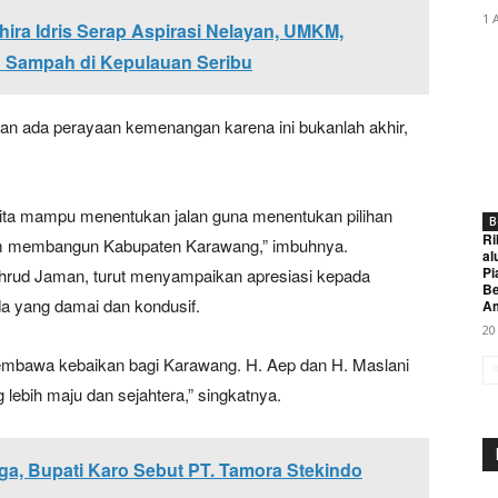
1 
hira Idris Serap Aspirasi Nelayan, UMKM,
n Sampah di Kepulauan Seribu
kan ada perayaan kemenangan karena ini bukanlah akhir,
 kita mampu menentukan jalan guna menentukan pilihan
B
Ri
lam membangun Kabupaten Karawang,” imbuhnya.
al
Pi
ahrud Jaman, turut menyampaikan apresiasi kepada
Be
a yang damai dan kondusif.
A
20
bawa kebaikan bagi Karawang. H. Aep dan H. Maslani
lebih maju dan sejahtera,” singkatnya.
a, Bupati Karo Sebut PT. Tamora Stekindo