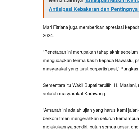
Berita Lainnya
Antisipasi Musim Kema
Antisipasi Kebakaran dan Pentingnya 
Mari Fitriana juga memberikan apresiasi kepada
2024.
“Penetapan ini merupakan tahap akhir sebelum p
mengucapkan terima kasih kepada Bawaslu, parta
masyarakat yang turut berpartisipasi,” Pungkas
Sementara itu Wakil Bupati terpilih, H. Masla
seluruh masyarakat Karawang.
“Amanah ini adalah ujian yang harus kami jalan
berkomitmen mengerahkan seluruh kemampuan
melakukannya sendiri, butuh semua unsur, ene