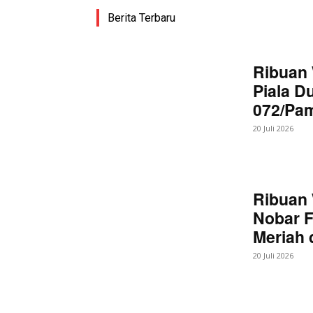
Berita Terbaru
SUBSCRIB
Ribuan 
Piala D
072/Pa
Bagikan Artikel
20 Juli 2026
Berita Lainnya
Kasrem 07
Ribuan 
Nobar F
Meriah
20 Juli 2026