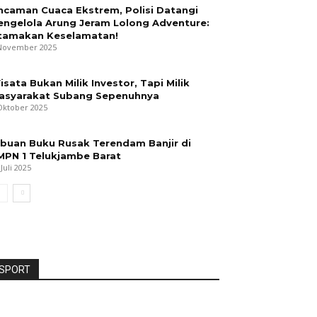
ncaman Cuaca Ekstrem, Polisi Datangi
engelola Arung Jeram Lolong Adventure:
tamakan Keselamatan!
November 2025
isata Bukan Milik Investor, Tapi Milik
asyarakat Subang Sepenuhnya
Oktober 2025
ibuan Buku Rusak Terendam Banjir di
MPN 1 Telukjambe Barat
 Juli 2025
SPORT