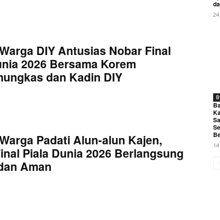
da
My account
24
E NOW
Warga DIY Antusias Nobar Final
unia 2026 Bersama Korem
mungkas dan Kadin DIY
B
Ba
2/Pamungkas Hadiri Kongres Internasional WUJA 2026
Ka
Sa
Se
Be
Warga Padati Alun-alun Kajen,
14
inal Piala Dunia 2026 Berlangsung
 dan Aman