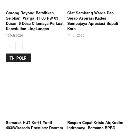
Gotong Royong Bersihkan
Giat Sambang Warga Dan
Selokan, Warga RT 03 RW 03
Serap Aspirasi Kades
Dusun 6 Desa Cilamaya Perkuat
Sempajaya Apresiasi Bupati
Kepedulian Lingkungan
Karo
13 Juli 2026
11 Juli 2026
TNI POLRI
Semarak HUT Ke-61 Yonif
Respon Cepat Krisis Air,Kodim
403/Wirasada Prastista: Danrem
Indramayu Bersama BPBD