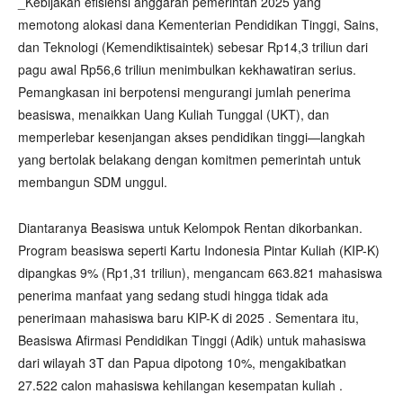
_Kebijakan efisiensi anggaran pemerintah 2025 yang
memotong alokasi dana Kementerian Pendidikan Tinggi, Sains,
dan Teknologi (Kemendiktisaintek) sebesar Rp14,3 triliun dari
pagu awal Rp56,6 triliun menimbulkan kekhawatiran serius.
Pemangkasan ini berpotensi mengurangi jumlah penerima
beasiswa, menaikkan Uang Kuliah Tunggal (UKT), dan
memperlebar kesenjangan akses pendidikan tinggi—langkah
yang bertolak belakang dengan komitmen pemerintah untuk
membangun SDM unggul.
Diantaranya Beasiswa untuk Kelompok Rentan dikorbankan.
Program beasiswa seperti Kartu Indonesia Pintar Kuliah (KIP-K)
dipangkas 9% (Rp1,31 triliun), mengancam 663.821 mahasiswa
penerima manfaat yang sedang studi hingga tidak ada
penerimaan mahasiswa baru KIP-K di 2025 . Sementara itu,
Beasiswa Afirmasi Pendidikan Tinggi (Adik) untuk mahasiswa
dari wilayah 3T dan Papua dipotong 10%, mengakibatkan
27.522 calon mahasiswa kehilangan kesempatan kuliah .