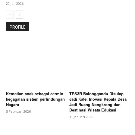
20 Juli 2026
PROFILE
Kematian anak sebagai cermin
TPS3R Balonggandu Disulap
kegagalan sistem perlindungan
Jadi Kafe, Inovasi Kepala Desa
Nagara
Jadi Ruang Nongkrong dan
Destinasi Wisata Edukasi
5 Februari 2026
31 Januari 2026