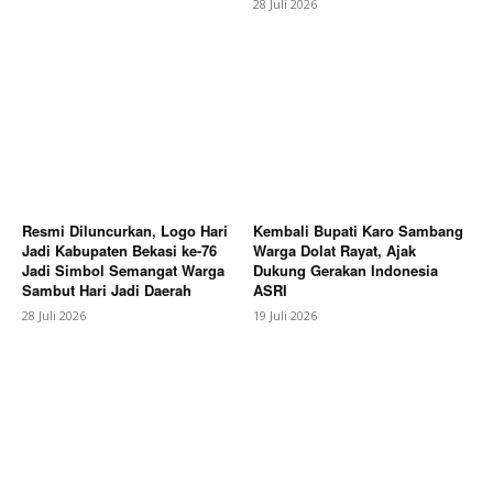
28 Juli 2026
SUBSCRIBE NOW
Company
About
Resmi Diluncurkan, Logo Hari
Kembali Bupati Karo Sambang
Contact us
Jadi Kabupaten Bekasi ke-76
Warga Dolat Rayat, Ajak
Subscription Plans
Jadi Simbol Semangat Warga
Dukung Gerakan Indonesia
Sambut Hari Jadi Daerah
ASRI
My account
28 Juli 2026
19 Juli 2026
Bagikan Artikel
Berita Lainnya
Polsek Sragi Dampingi Rembug Warga
dan PT Arunika Jaya Textile, Sepakati Pembangunan
Saluran Irigasi