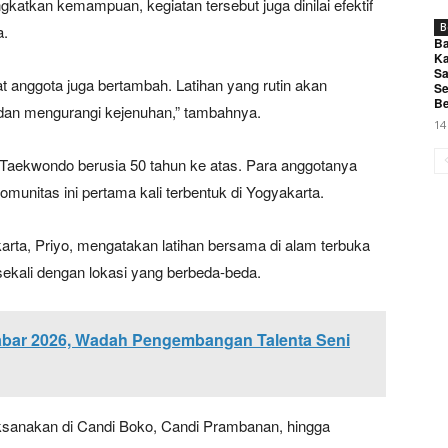
gkatkan kemampuan, kegiatan tersebut juga dinilai efektif
B
a.
Ba
Ka
Sa
 anggota juga bertambah. Latihan yang rutin akan
Se
Be
an mengurangi kejenuhan,” tambahnya.
14
i Taekwondo berusia 50 tahun ke atas. Para anggotanya
komunitas ini pertama kali terbentuk di Yogyakarta.
rta, Priyo, mengatakan latihan bersama di alam terbuka
 sekali dengan lokasi yang berbeda-beda.
bar 2026, Wadah Pengembangan Talenta Seni
ksanakan di Candi Boko, Candi Prambanan, hingga