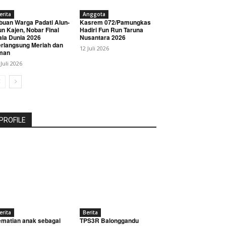
erita
Anggota
buan Warga Padati Alun-
Kasrem 072/Pamungkas
un Kajen, Nobar Final
Hadiri Fun Run Taruna
ala Dunia 2026
Nusantara 2026
rlangsung Meriah dan
12 Juli 2026
man
 Juli 2026
PROFILE
erita
Berita
matian anak sebagai
TPS3R Balonggandu