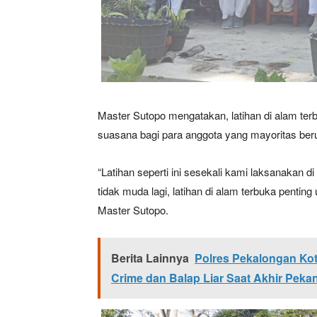
Master Sutopo mengatakan, latihan di alam te
suasana bagi para anggota yang mayoritas berus
News 
“Latihan seperti ini sesekali kami laksanakan 
Magazin
tidak muda lagi, latihan di alam terbuka penti
Master Sutopo.
Berita Lainnya
Polres Pekalongan Kota
Crime dan Balap Liar Saat Akhir Peka