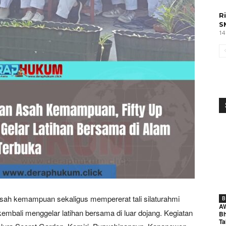
R
S
14
ah kemampuan sekaligus mempererat tali silaturahmi
B
A
embali menggelar latihan bersama di luar dojang. Kegiatan
Bh
Ta