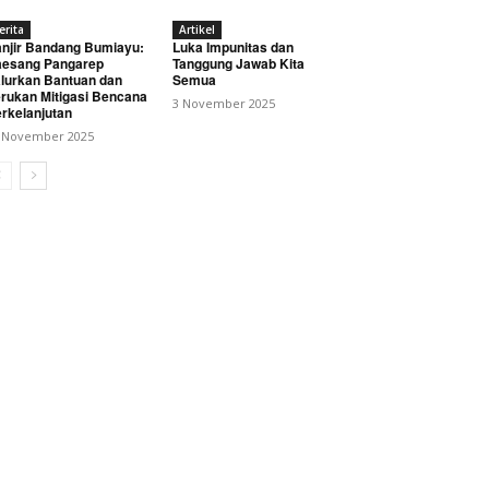
erita
Artikel
njir Bandang Bumiayu:
Luka Impunitas dan
esang Pangarep
Tanggung Jawab Kita
lurkan Bantuan dan
Semua
rukan Mitigasi Bencana
3 November 2025
rkelanjutan
 November 2025