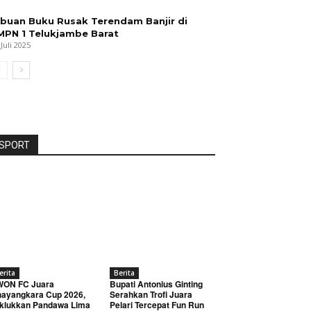
ibuan Buku Rusak Terendam Banjir di
MPN 1 Telukjambe Barat
 Juli 2025
SPORT
erita
Berita
WON FC Juara
Bupati Antonius Ginting
ayangkara Cup 2026,
Serahkan Trofi Juara
klukkan Pandawa Lima
Pelari Tercepat Fun Run