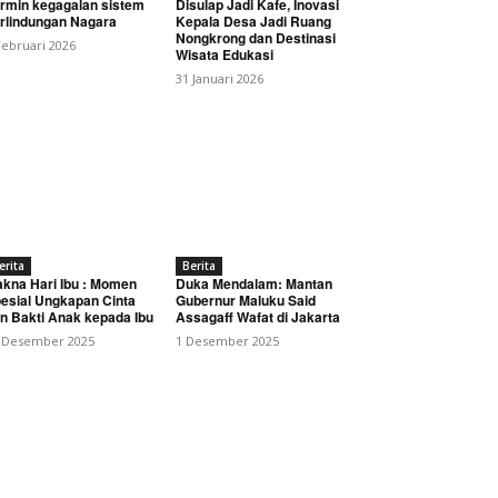
rmin kegagalan sistem
Disulap Jadi Kafe, Inovasi
rlindungan Nagara
Kepala Desa Jadi Ruang
Nongkrong dan Destinasi
Februari 2026
Wisata Edukasi
31 Januari 2026
ahanan Strategis Bangsa
erita
Berita
kna Hari Ibu : Momen
Duka Mendalam: Mantan
esial Ungkapan Cinta
Gubernur Maluku Said
n Bakti Anak kepada Ibu
Assagaff Wafat di Jakarta
 Desember 2025
1 Desember 2025