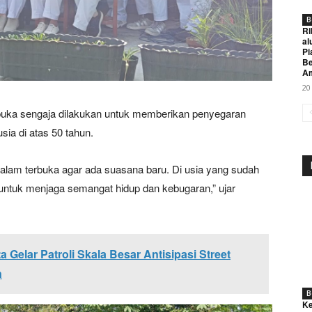
B
Ri
al
Pi
Be
A
20
rbuka sengaja dilakukan untuk memberikan penyegaran
ia di atas 50 tahun.
Week
di alam terbuka agar ada suasana baru. Di usia yang sudah
e PRO
ng untuk menjaga semangat hidup dan kebugaran,” ujar
Company
 Gelar Patroli Skala Besar Antisipasi Street
About
n
Contact us
B
Subscription Plans
Ke