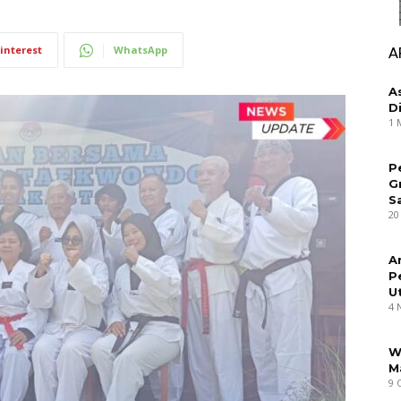
interest
WhatsApp
A
A
D
1 
P
G
S
20
A
P
U
4 
W
M
9 