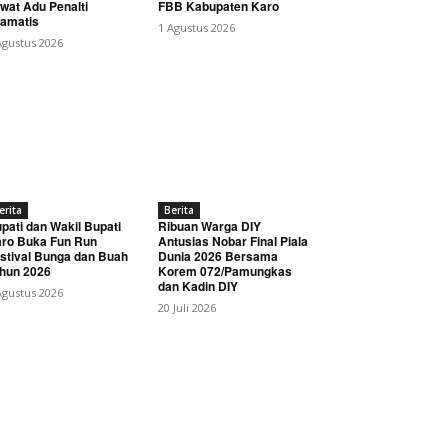
wat Adu Penalti
FBB Kabupaten Karo
amatis
1 Agustus 2026
Agustus 2026
erita
Berita
pati dan Wakil Bupati
Ribuan Warga DIY
ro Buka Fun Run
Antusias Nobar Final Piala
stival Bunga dan Buah
Dunia 2026 Bersama
hun 2026
Korem 072/Pamungkas
dan Kadin DIY
Agustus 2026
20 Juli 2026