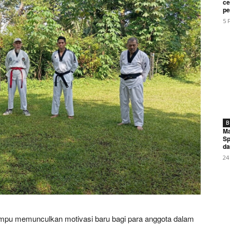
ce
My account
pe
5 
E NOW
2/Pamungkas: Sinergi Akademisi dan TNI Kunci Perkuat Ket
B
Ma
Sp
da
24
mpu memunculkan motivasi baru bagi para anggota dalam