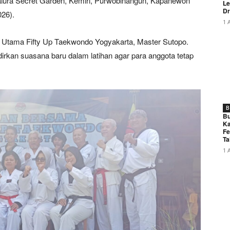
Kalura Secret Garden, Kemiri, Purwobinangun, Kapanewon
Le
Dr
26).
1 
ih Utama Fifty Up Taekwondo Yogyakarta, Master Sutopo.
irkan suasana baru dalam latihan agar para anggota tetap
B
Bu
Ka
Fe
Ta
1 