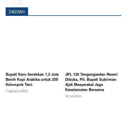
DAERAH
Company
About
Contact us
Subscription Plans
My account
Bagikan Artikel
Bupati Karo Serahkan 1,2 Juta
JPL 126 Tengengwetan Resmi
Benih Kopi Arabika untuk 259
Dibuka, Plt. Bupati Sukirman
Kelompok Tani.
Ajak Masyarakat Jaga
Keselamatan Bersama
Berita Lainnya
Pengelolaan BUMDes dan Proyek
7 Agustus 2026
28 Juli 2026
Dana Desa Karanggondang Dipertanyakan, LPKM
Minta Penjelasan Terbuka