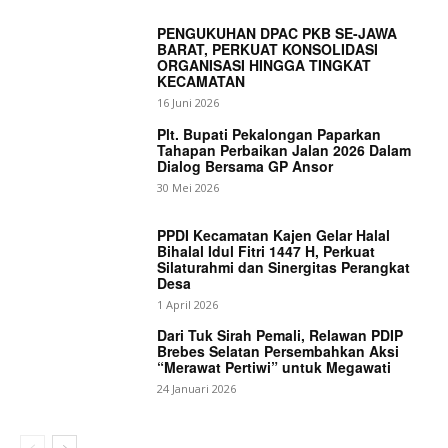
PENGUKUHAN DPAC PKB SE-JAWA
BARAT, PERKUAT KONSOLIDASI
ORGANISASI HINGGA TINGKAT
KECAMATAN
16 Juni 2026
News Week
Plt. Bupati Pekalongan Paparkan
Magazine PRO
Tahapan Perbaikan Jalan 2026 Dalam
Dialog Bersama GP Ansor
30 Mei 2026
PPDI Kecamatan Kajen Gelar Halal
Bihalal Idul Fitri 1447 H, Perkuat
Silaturahmi dan Sinergitas Perangkat
Desa
1 April 2026
Dari Tuk Sirah Pemali, Relawan PDIP
Brebes Selatan Persembahkan Aksi
“Merawat Pertiwi” untuk Megawati
24 Januari 2026
SUBSCRIBE NOW