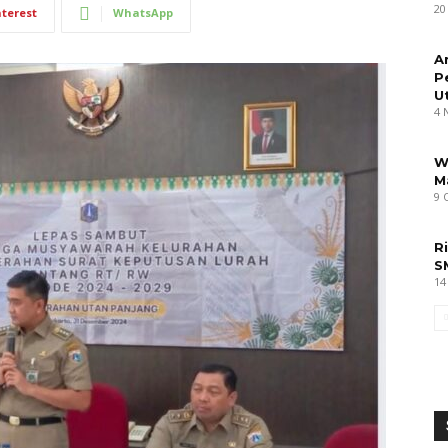
20
nterest
WhatsApp
A
P
U
4 
W
M
9 
R
S
14