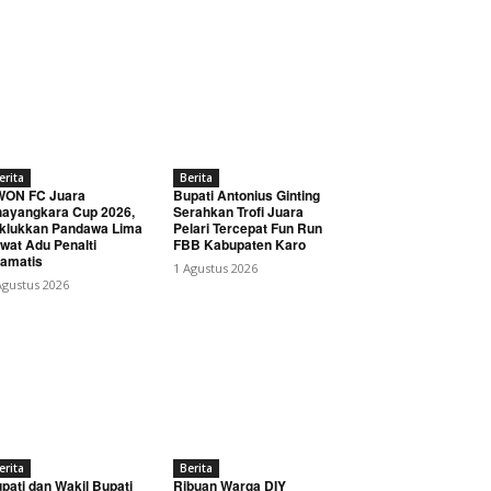
erita
Berita
WON FC Juara
Bupati Antonius Ginting
ayangkara Cup 2026,
Serahkan Trofi Juara
klukkan Pandawa Lima
Pelari Tercepat Fun Run
wat Adu Penalti
FBB Kabupaten Karo
amatis
1 Agustus 2026
Agustus 2026
erita
Berita
pati dan Wakil Bupati
Ribuan Warga DIY