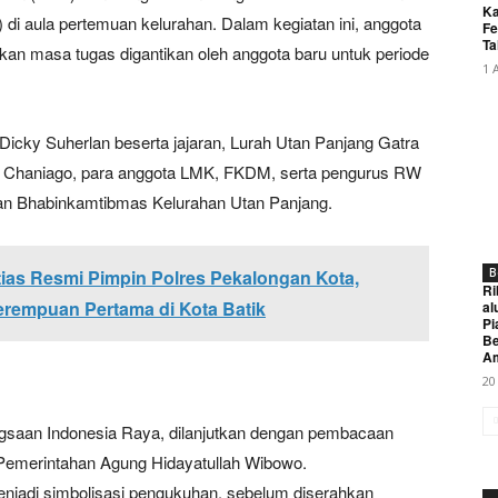
Ka
 di aula pertemuan kelurahan. Dalam kegiatan ini, anggota
Fe
Ta
an masa tugas digantikan oleh anggota baru untuk periode
1 
icky Suherlan beserta jajaran, Lurah Utan Panjang Gatra
 Chaniago, para anggota LMK, FKDM, serta pengurus RW
dan Bhabinkamtibmas Kelurahan Utan Panjang.
B
ias Resmi Pimpin Polres Pekalongan Kota,
Ri
erempuan Pertama di Kota Batik
al
Pi
Be
A
20
gsaan Indonesia Raya, dilanjutkan dengan pembacaan
Pemerintahan Agung Hidayatullah Wibowo.
jadi simbolisasi pengukuhan, sebelum diserahkan