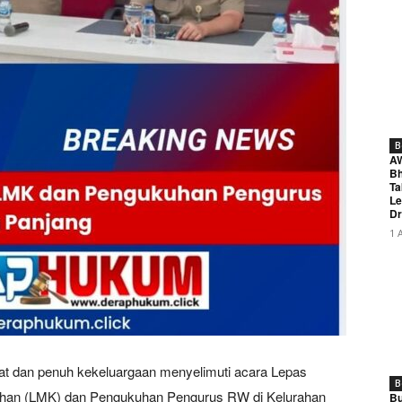
B
A
Bh
Ta
Le
Dr
1 
t dan penuh kekeluargaan menyelimuti acara Lepas
B
han (LMK) dan Pengukuhan Pengurus RW di Kelurahan
Bu