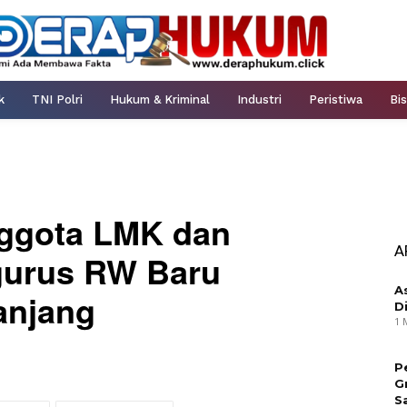
k
TNI Polri
Hukum & Kriminal
Industri
Peristiwa
Bis
ggota LMK dan
A
urus RW Baru
A
anjang
D
1 
P
G
S