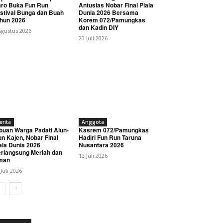
ro Buka Fun Run
Antusias Nobar Final Piala
stival Bunga dan Buah
Dunia 2026 Bersama
hun 2026
Korem 072/Pamungkas
dan Kadin DIY
Agustus 2026
20 Juli 2026
erita
Anggota
buan Warga Padati Alun-
Kasrem 072/Pamungkas
un Kajen, Nobar Final
Hadiri Fun Run Taruna
ala Dunia 2026
Nusantara 2026
rlangsung Meriah dan
12 Juli 2026
man
 Juli 2026