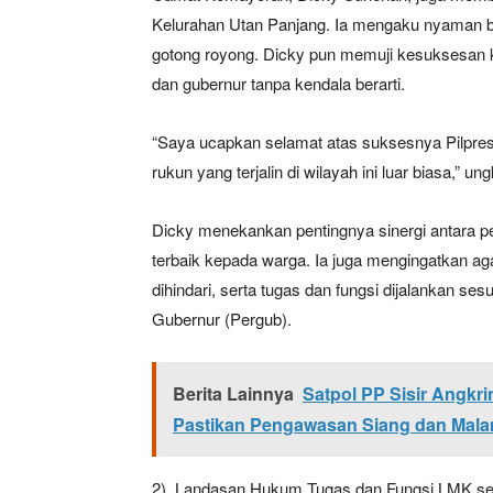
Kelurahan Utan Panjang. Ia mengaku nyaman be
gotong royong. Dicky pun memuji kesuksesan 
dan gubernur tanpa kendala berarti.
SUBSCRIB
“Saya ucapkan selamat atas suksesnya Pilpres
Bagikan Artikel
rukun yang terjalin di wilayah ini luar biasa,” u
Dicky menekankan pentingnya sinergi antara
Berita Lainnya
Satpol PP
dan Malam Diperketat
terbaik kepada warga. Ia juga mengingatkan ag
dihindari, serta tugas dan fungsi dijalankan s
Gubernur (Pergub).
Berita Lainnya
Satpol PP Sisir Angkri
Pastikan Pengawasan Siang dan Mala
2). Landasan Hukum Tugas dan Fungsi LMK s