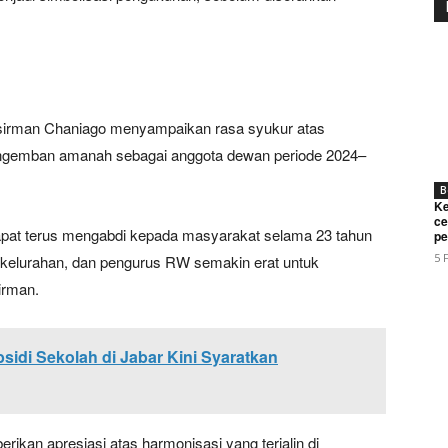
irman Chaniago menyampaikan rasa syukur atas
engemban amanah sebagai anggota dewan periode 2024–
B
Ke
ce
Week
dapat terus mengabdi kepada masyarakat selama 23 tahun
pe
e PRO
5 
, kelurahan, dan pengurus RW semakin erat untuk
irman.
Company
sidi Sekolah di Jabar Kini Syaratkan
About
Contact us
Subscription Plans
kan apresiasi atas harmonisasi yang terjalin di