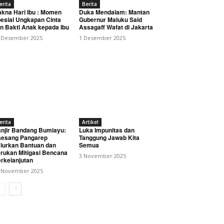
erita
Berita
kna Hari Ibu : Momen
Duka Mendalam: Mantan
esial Ungkapan Cinta
Gubernur Maluku Said
n Bakti Anak kepada Ibu
Assagaff Wafat di Jakarta
 Desember 2025
1 Desember 2025
stikan Pengawasan Siang
erita
Artikel
njir Bandang Bumiayu:
Luka Impunitas dan
esang Pangarep
Tanggung Jawab Kita
lurkan Bantuan dan
Semua
rukan Mitigasi Bencana
3 November 2025
rkelanjutan
 November 2025