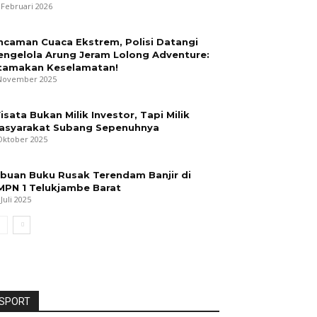
 Februari 2026
ncaman Cuaca Ekstrem, Polisi Datangi
engelola Arung Jeram Lolong Adventure:
tamakan Keselamatan!
November 2025
isata Bukan Milik Investor, Tapi Milik
asyarakat Subang Sepenuhnya
Oktober 2025
ibuan Buku Rusak Terendam Banjir di
MPN 1 Telukjambe Barat
 Juli 2025
SPORT