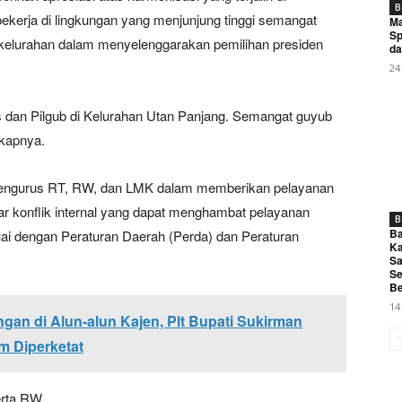
My account
B
kerja di lingkungan yang menjunjung tinggi semangat
Ma
Sp
kelurahan dalam menyelenggarakan pemilihan presiden
da
24
E NOW
 dan Pilgub di Kelurahan Utan Panjang. Semangat guyub
ngkapnya.
 pengurus RT, RW, dan LMK dalam memberikan pelayanan
 Sisir Angkringan di Alun-alun Kajen, Plt Bupati Sukirman Pa
ar konflik internal yang dapat menghambat pelayanan
B
Ba
esuai dengan Peraturan Daerah (Perda) dan Peraturan
Ka
Sa
Se
Be
14
ngan di Alun-alun Kajen, Plt Bupati Sukirman
m Diperketat
erta RW