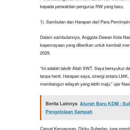
kepada perwakilan pengurus RW yang baru.
1). Sambutan dan Harapan dari Para Pemimpin
Dalam sambutannya, Anggota Dewan Kota Nas
kepercayaan yang diberikan untuk kembali m
2029.
News 
“Ini adalah takdir Allah SWT. Saya bersyukur 
Magazin
tanpa henti. Harapan saya, sinergi antara LMK
membangun wilayah yang lebih maju,” ujar Nas
Berita Lainnya
Aturan Baru KDM : Sub
Pengelolaan Sampah
Camat Kemayoran, Dicky Suherlan, juga memberi