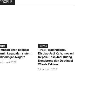
PROFILE
erita
Berita
matian anak sebagai
TPS3R Balonggandu
rmin kegagalan sistem
Disulap Jadi Kafe, Inovasi
rlindungan Nagara
Kepala Desa Jadi Ruang
Nongkrong dan Destinasi
Februari 2026
Wisata Edukasi
31 Januari 2026