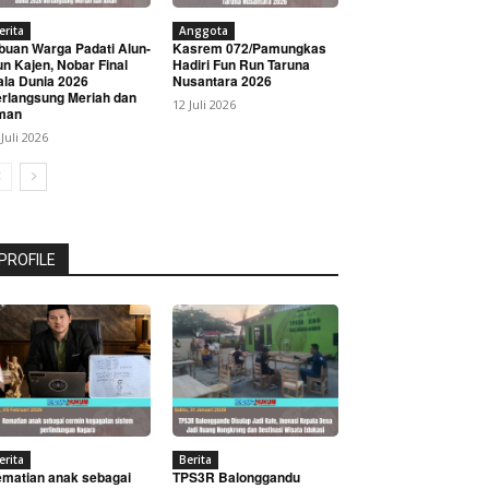
erita
Anggota
buan Warga Padati Alun-
Kasrem 072/Pamungkas
un Kajen, Nobar Final
Hadiri Fun Run Taruna
ala Dunia 2026
Nusantara 2026
rlangsung Meriah dan
12 Juli 2026
man
 Juli 2026
PROFILE
erita
Berita
matian anak sebagai
TPS3R Balonggandu