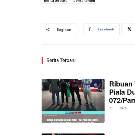
Berita terbaru
berita terkini
SUBSCRIB
Facebook
Bagikan
Bagikan Artikel
Berita Terbaru
Berita Lainnya
Danrem 07
Ribuan 
Piala D
072/Pa
20 Juli 2026