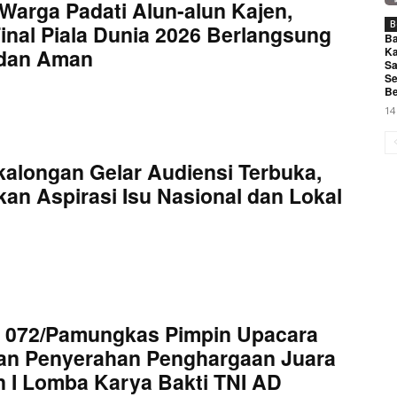
Warga Padati Alun-alun Kajen,
B
inal Piala Dunia 2026 Berlangsung
Ba
Ka
 dan Aman
Sa
Se
Be
14
kalongan Gelar Audiensi Terbuka,
an Aspirasi Isu Nasional dan Lokal
 072/Pamungkas Pimpin Upacara
an Penyerahan Penghargaan Juara
 I Lomba Karya Bakti TNI AD