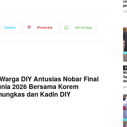
ce
My account
pe
5 
E NOW
Twitter
Pinterest
WhatsApp
2/Pamungkas: Sinergi Akademisi dan TNI Kunci Perkuat Ket
B
Ma
Sp
Warga DIY Antusias Nobar Final
da
unia 2026 Bersama Korem
24
mungkas dan Kadin DIY