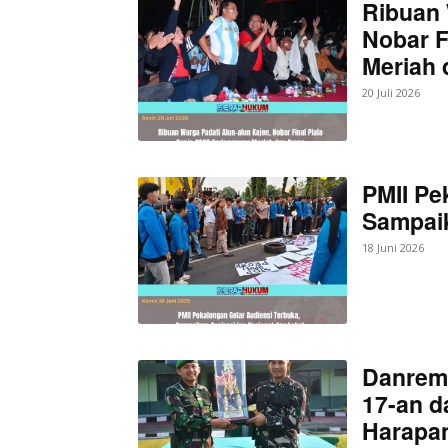
Ribuan 
Nobar F
Meriah
20 Juli 2026
PMII Pe
Sampaik
18 Juni 2026
Danrem
17-an d
Harapan