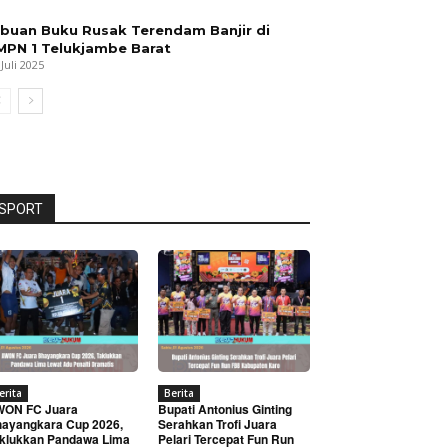
ibuan Buku Rusak Terendam Banjir di
MPN 1 Telukjambe Barat
 Juli 2025
SPORT
erita
Berita
WON FC Juara
Bupati Antonius Ginting
ayangkara Cup 2026,
Serahkan Trofi Juara
klukkan Pandawa Lima
Pelari Tercepat Fun Run