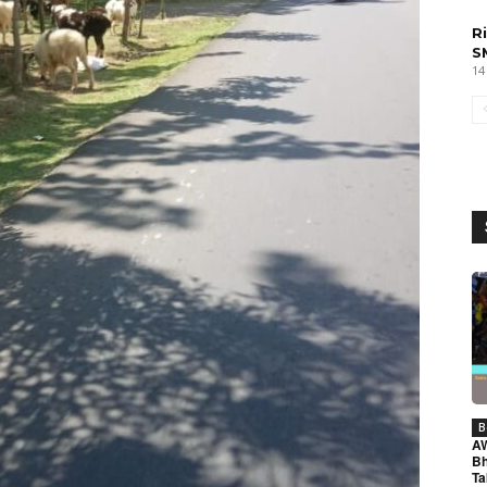
R
S
14
B
A
Bh
Ta