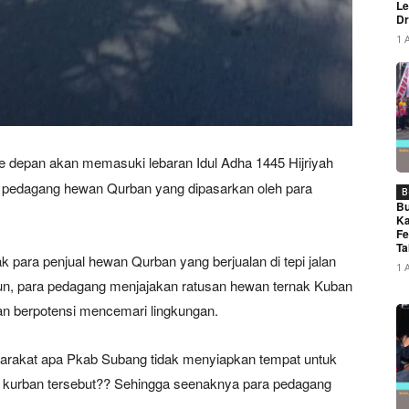
Le
Dr
1 
e depan akan memasuki lebaran Idul Adha 1445 Hijriyah
a pedagang hewan Qurban yang dipasarkan oleh para
B
Bu
Ka
Fe
Ta
 para penjual hewan Qurban yang berjualan di tepi jalan
1 
ubun, para pedagang menjajakan ratusan hewan ternak Kuban
an berpotensi mencemari lingkungan.
yarakat apa Pkab Subang tidak menyiapkan tempat untuk
k kurban tersebut?? Sehingga seenaknya para pedagang