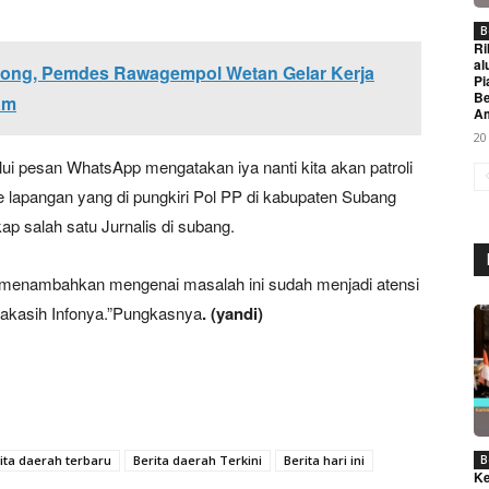
B
Ri
al
ong, Pemdes Rawagempol Wetan Gelar Kerja
Pi
Be
am
A
20
lui pesan WhatsApp mengatakan iya nanti kita akan patroli
lapangan yang di pungkiri Pol PP di kabupaten Subang
kap salah satu Jurnalis di subang.
Week
 menambahkan mengenai masalah ini sudah menjadi atensi
e PRO
makasih Infonya.”Pungkasnya
. (yandi)
Company
About
Contact us
ita daerah terbaru
Berita daerah Terkini
Berita hari ini
B
Subscription Plans
Ke