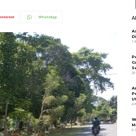
interest
WhatsApp
A
A
D
1 
P
G
S
20
A
P
U
4 
W
M
9 