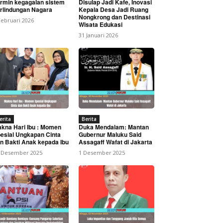
rmin kegagalan sistem
Disulap Jadi Kafe, Inovasi
rlindungan Nagara
Kepala Desa Jadi Ruang
Nongkrong dan Destinasi
Februari 2026
Wisata Edukasi
31 Januari 2026
ahanan Strategis Bangsa
erita
Berita
kna Hari Ibu : Momen
Duka Mendalam: Mantan
esial Ungkapan Cinta
Gubernur Maluku Said
n Bakti Anak kepada Ibu
Assagaff Wafat di Jakarta
 Desember 2025
1 Desember 2025