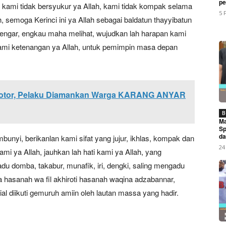
My account
pe
h, kami tidak bersyukur ya Allah, kami tidak kompak selama
5 
h, semoga Kerinci ini ya Allah sebagai baldatun thayyibatun
engar, engkau maha melihat, wujudkan lah harapan kami
E NOW
i kami ketenangan ya Allah, untuk pemimpin masa depan
Motor, Pelaku Diamankan Warga KARANG ANYAR
ekalongan dan BPSDMP Kemenhub Tandatangani MoU Peng
B
Ma
Sp
da
bunyi, berikanlan kami sifat yang jujur, ikhlas, kompak dan
24
ami ya Allah, jauhkan lah hati kami ya Allah, yang
u domba, takabur, munafik, iri, dengki, saling mengadu
 hasanah wa fil akhiroti hasanah waqina adzabannar,
rial diikuti gemuruh amiin oleh lautan massa yang hadir.