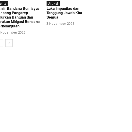
erita
Artikel
njir Bandang Bumiayu:
Luka Impunitas dan
esang Pangarep
Tanggung Jawab Kita
lurkan Bantuan dan
Semua
rukan Mitigasi Bencana
3 November 2025
rkelanjutan
 November 2025