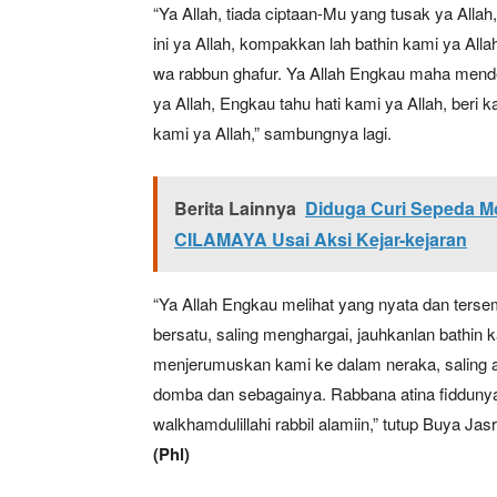
“Ya Allah, tiada ciptaan-Mu yang tusak ya Alla
ini ya Allah, kompakkan lah bathin kami ya Alla
wa rabbun ghafur. Ya Allah Engkau maha mend
SUBSCRIB
ya Allah, Engkau tahu hati kami ya Allah, ber
kami ya Allah,” sambungnya lagi.
Bagikan Artikel
Berita Lainnya
Diduga Curi Sepeda 
Berita Lainnya
Pemkab P
CILAMAYA Usai Aksi Kejar-kejaran
Transportasi
“Ya Allah Engkau melihat yang nyata dan tersem
bersatu, saling menghargai, jauhkanlan bathin k
menjerumuskan kami ke dalam neraka, saling ad
domba dan sebagainya. Rabbana atina fiddunya
walkhamdulillahi rabbil alamiin,” tutup Buya Jas
(Phl)