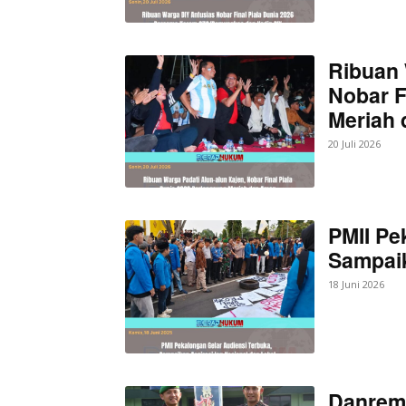
Ribuan 
Nobar F
Meriah
20 Juli 2026
PMII Pe
Sampaik
18 Juni 2026
Danrem