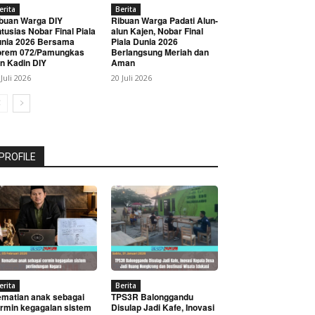
erita
Berita
buan Warga DIY
Ribuan Warga Padati Alun-
tusias Nobar Final Piala
alun Kajen, Nobar Final
nia 2026 Bersama
Piala Dunia 2026
orem 072/Pamungkas
Berlangsung Meriah dan
n Kadin DIY
Aman
 Juli 2026
20 Juli 2026
PROFILE
erita
Berita
matian anak sebagai
TPS3R Balonggandu
rmin kegagalan sistem
Disulap Jadi Kafe, Inovasi