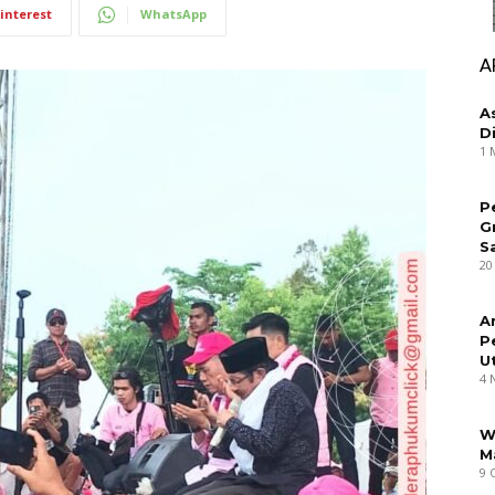
interest
WhatsApp
A
A
D
1 
P
G
S
20
A
P
U
4 
W
M
9 