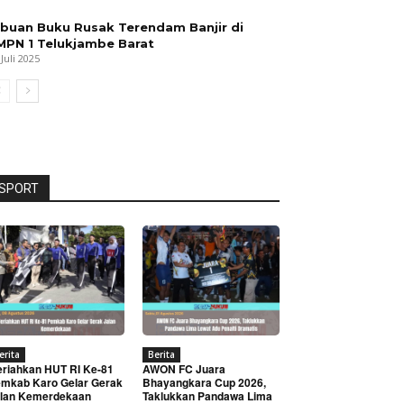
ibuan Buku Rusak Terendam Banjir di
MPN 1 Telukjambe Barat
 Juli 2025
SPORT
erita
Berita
riahkan HUT RI Ke-81
AWON FC Juara
mkab Karo Gelar Gerak
Bhayangkara Cup 2026,
lan Kemerdekaan
Taklukkan Pandawa Lima