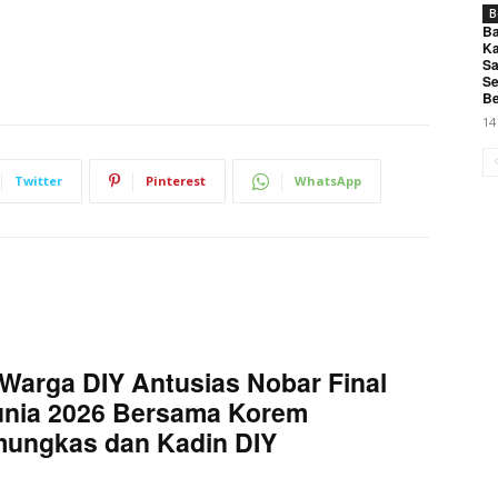
B
Ba
Ka
Sa
Se
Be
14
Twitter
Pinterest
WhatsApp
Warga DIY Antusias Nobar Final
unia 2026 Bersama Korem
mungkas dan Kadin DIY