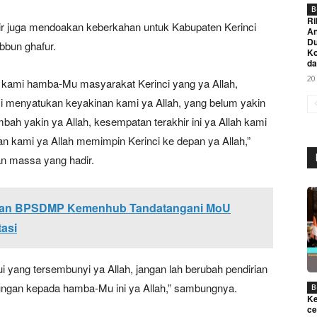
B
Ri
ir juga mendoakan keberkahan untuk Kabupaten Kerinci
An
Du
bbun ghafur.
K
da
20
 kami hamba-Mu masyarakat Kerinci yang ya Allah,
ami menyatukan keyakinan kami ya Allah, yang belum yakin
bah yakin ya Allah, kesempatan terakhir ini ya Allah kami
atan kami ya Allah memimpin Kerinci ke depan ya Allah,”
uan massa yang hadir.
Week
e PRO
dan BPSDMP Kemenhub Tandatangani MoU
Company
asi
About
yang tersembunyi ya Allah, jangan lah berubah pendirian
Contact us
ungan kepada hamba-Mu ini ya Allah,” sambungnya.
B
Subscription Plans
Ke
ce