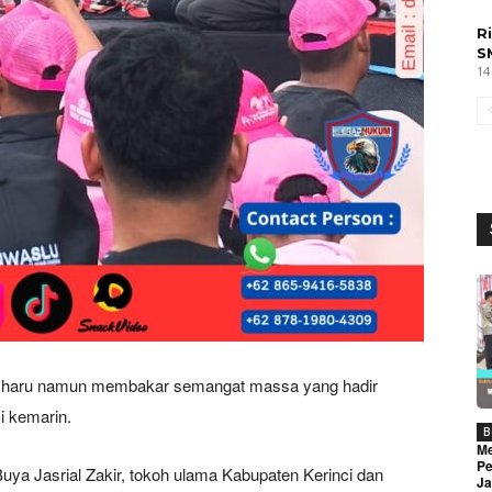
R
S
14
 haru namun membakar semangat massa yang hadir
i kemarin.
B
Me
Pe
ya Jasrial Zakir, tokoh ulama Kabupaten Kerinci dan
Ja