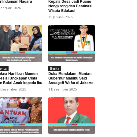
rlindungan Nagara
Kepala Desa Jadi Ruang
Nongkrong dan Destinasi
Februari 2026
Wisata Edukasi
31 Januari 2026
embangan SDM Sektor
erita
Berita
kna Hari Ibu : Momen
Duka Mendalam: Mantan
esial Ungkapan Cinta
Gubernur Maluku Said
n Bakti Anak kepada Ibu
Assagaff Wafat di Jakarta
 Desember 2025
1 Desember 2025