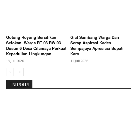
Gotong Royong Bersihkan
Giat Sambang Warga Dan
Selokan, Warga RT 03 RW 03
Serap Aspirasi Kades
Dusun 6 Desa Cilamaya Perkuat
Sempajaya Apresiasi Bupati
Kepedulian Lingkungan
Karo
13 Juli 2026
11 Juli 2026
News Week
Magazine PRO
TNI POLRI