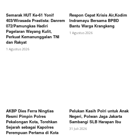
Semarak HUT Ke-61 Yonif
Respon Cepat Krisis Air,Kodim
403/Wirasada Prastista: Danrem
Indramayu Bersama BPBD
SUBSCRIBE NOW
072/Pamungkas Hadiri
Bantu Warga Krangkeng
Pagelaran Wayang Kulit,
1 Agustus 2026
Perkuat Kemanunggalan TNI
dan Rakyat
1 Agustus 2026
Company
About
Contact us
Subscription Plans
My account
Bagikan Artikel
AKBP Dies Ferra Ningtias
Pelukan Kasih Polri untuk Anak
Resmi Pimpin Polres
Negeri, Polwan Jaga Jakarta
Pekalongan Kota, Torehkan
Sambangi SLB Harapan Ibu
Sejarah sebagai Kapolres
Berita Lainnya
Bupati Karo Serahkan 1,2 Juta Benih
31 Juli 2026
Perempuan Pertama di Kota
Kopi Arabika untuk 259 Kelompok Tani.