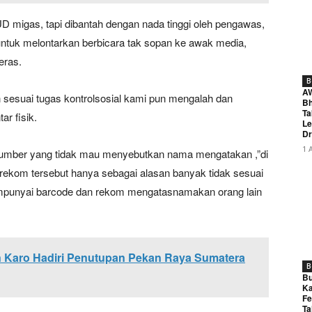
 migas, tapi dibantah dengan nada tinggi oleh pengawas,
 untuk melontarkan berbicara tak sopan ke awak media,
eras.
B
A
esuai tugas kontrolsosial kami pun mengalah dan
Bh
Ta
ar fisik.
Le
Dr
1 
sumber yang tidak mau menyebutkan nama mengatakan ,”di
ekom tersebut hanya sebagai alasan banyak tidak sesuai
empunyai barcode dan rekom mengatasnamakan orang lain
 Karo Hadiri Penutupan Pekan Raya Sumatera
B
Bu
Ka
Fe
Ta