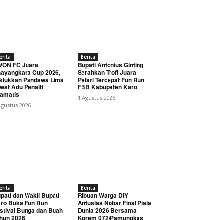
erita
Berita
WON FC Juara
Bupati Antonius Ginting
ayangkara Cup 2026,
Serahkan Trofi Juara
klukkan Pandawa Lima
Pelari Tercepat Fun Run
wat Adu Penalti
FBB Kabupaten Karo
amatis
1 Agustus 2026
Agustus 2026
erita
Berita
pati dan Wakil Bupati
Ribuan Warga DIY
ro Buka Fun Run
Antusias Nobar Final Piala
stival Bunga dan Buah
Dunia 2026 Bersama
hun 2026
Korem 072/Pamungkas