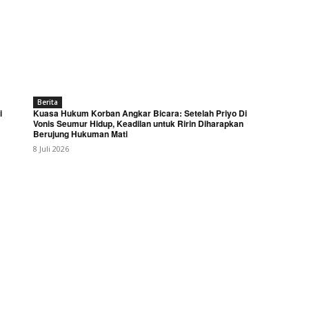
Berita
i
Kuasa Hukum Korban Angkar Bicara: Setelah Priyo Di
Vonis Seumur Hidup, Keadilan untuk Ririn Diharapkan
Berujung Hukuman Mati
8 Juli 2026