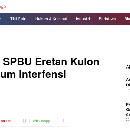
k
TNI Polri
Hukum & Kriminal
Industri
Peristiwa
Bis
SPBU Eretan Kulon
A
um Interfensi
A
D
1 
P
G
S
20
nterest
WhatsApp