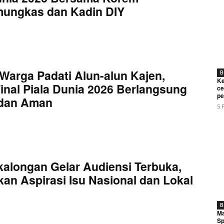
mungkas dan Kadin DIY
Warga Padati Alun-alun Kajen,
B
Ke
inal Piala Dunia 2026 Berlangsung
ce
pe
 dan Aman
5 
kalongan Gelar Audiensi Terbuka,
an Aspirasi Isu Nasional dan Lokal
B
Ma
Sp