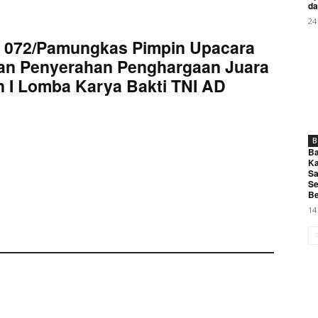
da
24
 072/Pamungkas Pimpin Upacara
an Penyerahan Penghargaan Juara
 I Lomba Karya Bakti TNI AD
B
Ba
Ka
Sa
Se
Be
14