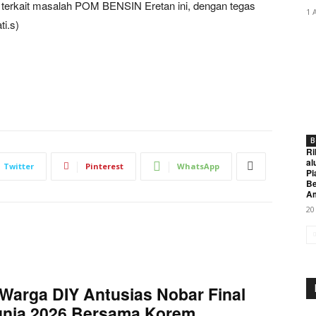
 terkait masalah POM BENSIN Eretan ini, dengan tegas
1 
ti.s)
B
Ri
al
Twitter
Pinterest
WhatsApp
Pi
Be
A
20
Warga DIY Antusias Nobar Final
unia 2026 Bersama Korem