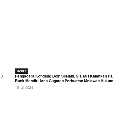
Berita
 3
Pengacara Kondang Boin Silalahi, SH, MH Kalahkan PT.
Bank Mandiri Atas Gugatan Perbuatan Melawan Hukum
15 Juli 2026