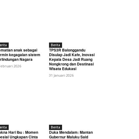
erita
Berita
matian anak sebagai
TPS3R Balonggandu
rmin kegagalan sistem
Disulap Jadi Kafe, Inovasi
rlindungan Nagara
Kepala Desa Jadi Ruang
Nongkrong dan Destinasi
Februari 2026
Wisata Edukasi
31 Januari 2026
erita
Berita
kna Hari Ibu : Momen
Duka Mendalam: Mantan
esial Ungkapan Cinta
Gubernur Maluku Said