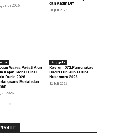
dan Kadin DIY
Agustus 2026
20 Juli 2026
erita
Anggota
buan Warga Padati Alun-
Kasrem 072/Pamungkas
un Kajen, Nobar Final
Hadiri Fun Run Taruna
ala Dunia 2026
Nusantara 2026
rlangsung Meriah dan
12 Juli 2026
man
 Juli 2026
PROFILE