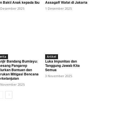
n Bakti Anak kepada Ibu
Assagaff Wafat di Jakarta
 Desember 2025
1 Desember 2025
erita
Artikel
njir Bandang Bumiayu:
Luka Impunitas dan
esang Pangarep
Tanggung Jawab Kita
lurkan Bantuan dan
Semua
rukan Mitigasi Bencana
3 November 2025
rkelanjutan
 November 2025