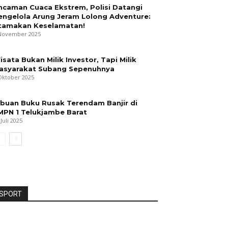
ncaman Cuaca Ekstrem, Polisi Datangi
engelola Arung Jeram Lolong Adventure:
tamakan Keselamatan!
November 2025
isata Bukan Milik Investor, Tapi Milik
asyarakat Subang Sepenuhnya
Oktober 2025
ibuan Buku Rusak Terendam Banjir di
MPN 1 Telukjambe Barat
 Juli 2025
SPORT