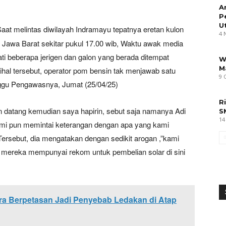
A
P
U
Saat melintas diwilayah Indramayu tepatnya eretan kulon
4 
awa Barat sekitar pukul 17.00 wib, Waktu awak media
beberapa jerigen dan galon yang berada ditempat
W
M
hal tersebut, operator pom bensin tak menjawab satu
9 
ggu Pengawasnya, Jumat (25/04/25)
R
 datang kemudian saya hapirin, sebut saja namanya Adi
S
14
mi pun memintai keterangan dengan apa yang kami
rsebut, dia mengatakan dengan sedikit arogan ,”kami
n mereka mempunyai rekom untuk pembelian solar di sini
ra Berpetasan Jadi Penyebab Ledakan di Atap