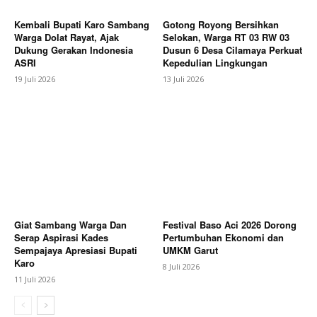
Bagikan Artikel
Kembali Bupati Karo Sambang
Gotong Royong Bersihkan
Warga Dolat Rayat, Ajak
Selokan, Warga RT 03 RW 03
Dukung Gerakan Indonesia
Dusun 6 Desa Cilamaya Perkuat
Berita Lainnya
Belajar Sambil Bermain, Satlantas
ASRI
Kepedulian Lingkungan
Polres Pekalongan Kota Semarakkan Hari Anak
19 Juli 2026
13 Juli 2026
Nasional Lewat Lomba Mewarnai Rambu Lalu Lintas
Giat Sambang Warga Dan
Festival Baso Aci 2026 Dorong
Serap Aspirasi Kades
Pertumbuhan Ekonomi dan
Sempajaya Apresiasi Bupati
UMKM Garut
Karo
8 Juli 2026
11 Juli 2026