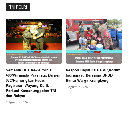
TNI POLRI
Semarak HUT Ke-61 Yonif
Respon Cepat Krisis Air,Kodim
403/Wirasada Prastista: Danrem
Indramayu Bersama BPBD
072/Pamungkas Hadiri
Bantu Warga Krangkeng
Pagelaran Wayang Kulit,
1 Agustus 2026
Perkuat Kemanunggalan TNI
dan Rakyat
1 Agustus 2026