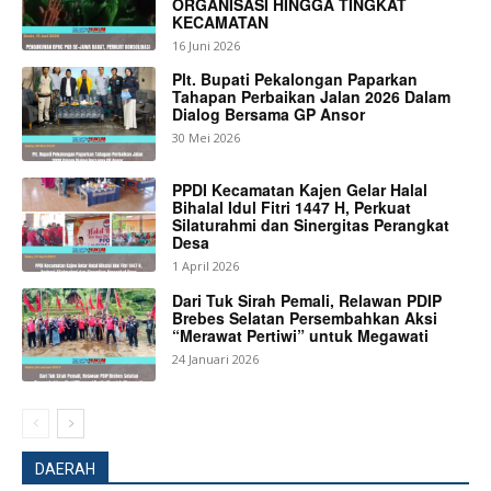
ORGANISASI HINGGA TINGKAT
KECAMATAN
16 Juni 2026
Plt. Bupati Pekalongan Paparkan
Tahapan Perbaikan Jalan 2026 Dalam
Dialog Bersama GP Ansor
30 Mei 2026
PPDI Kecamatan Kajen Gelar Halal
Bihalal Idul Fitri 1447 H, Perkuat
Silaturahmi dan Sinergitas Perangkat
Desa
1 April 2026
Dari Tuk Sirah Pemali, Relawan PDIP
Brebes Selatan Persembahkan Aksi
“Merawat Pertiwi” untuk Megawati
News Week
24 Januari 2026
Magazine PRO
DAERAH