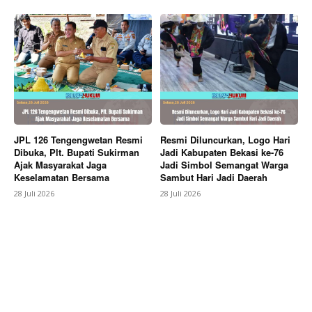
SUBSCRIBE NOW
JPL 126 Tengengwetan Resmi
Resmi Diluncurkan, Logo Hari
Dibuka, Plt. Bupati Sukirman
Jadi Kabupaten Bekasi ke-76
Ajak Masyarakat Jaga
Jadi Simbol Semangat Warga
Keselamatan Bersama
Sambut Hari Jadi Daerah
Company
28 Juli 2026
28 Juli 2026
About
Contact us
Subscription Plans
My account