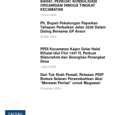
BARAT, PERKUAT KONSOLIDASI
ORGANISASI HINGGA TINGKAT
KECAMATAN
16 Juni 2026
Plt. Bupati Pekalongan Paparkan
Tahapan Perbaikan Jalan 2026 Dalam
Dialog Bersama GP Ansor
30 Mei 2026
PPDI Kecamatan Kajen Gelar Halal
Bihalal Idul Fitri 1447 H, Perkuat
Silaturahmi dan Sinergitas Perangkat
Desa
1 April 2026
Dari Tuk Sirah Pemali, Relawan PDIP
Brebes Selatan Persembahkan Aksi
“Merawat Pertiwi” untuk Megawati
News Week
24 Januari 2026
Magazine PRO
DAERAH