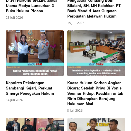
Dr.Fri Hartono SH,MH, Jaksa
Pengacara Kondang Boin
Utama Madya Luncurkan 3
Silalahi, SH, MH Kalahkan PT.
Buku Hukum Pidana
Bank Mandiri Atas Gugatan
Perbuatan Melawan Hukum
23 Juli 2026
15 Juli 2026
Kapolres Pekalongan
Kuasa Hukum Korban Angkar
Sambangi Kejari, Perkuat
Bicara: Setelah Priyo Di Vonis
Sinergi Penegakan Hukum
Seumur Hidup, Keadilan untuk
Ririn Diharapkan Berujung
14 Juli 2026
Hukuman Mati
8 Juli 2026