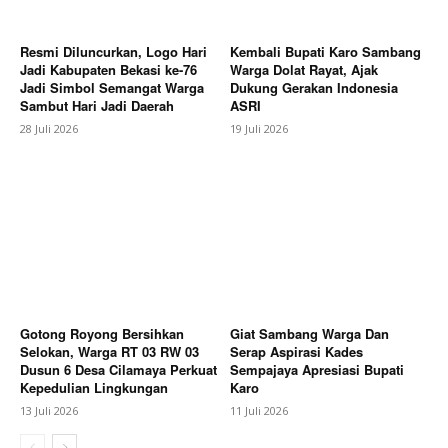
Bagikan Artikel
Resmi Diluncurkan, Logo Hari
Kembali Bupati Karo Sambang
Jadi Kabupaten Bekasi ke-76
Warga Dolat Rayat, Ajak
Berita Lainnya
Wakil Bupati Karo Undang Konsul
Jadi Simbol Semangat Warga
Dukung Gerakan Indonesia
Sambut Hari Jadi Daerah
ASRI
Jenderal India Ke FBB Tahun 2026
28 Juli 2026
19 Juli 2026
Gotong Royong Bersihkan
Giat Sambang Warga Dan
Selokan, Warga RT 03 RW 03
Serap Aspirasi Kades
Dusun 6 Desa Cilamaya Perkuat
Sempajaya Apresiasi Bupati
Kepedulian Lingkungan
Karo
13 Juli 2026
11 Juli 2026