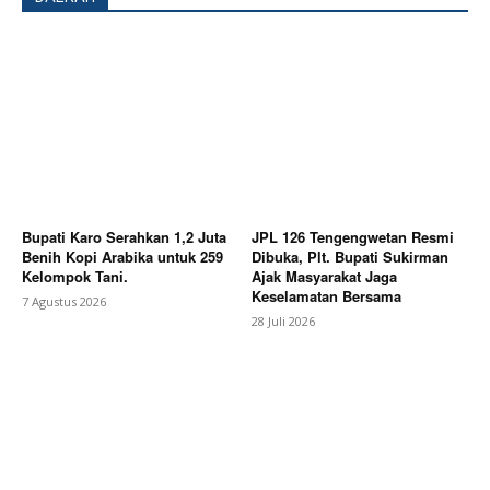
SUBSCRIBE NOW
Bupati Karo Serahkan 1,2 Juta
JPL 126 Tengengwetan Resmi
Benih Kopi Arabika untuk 259
Dibuka, Plt. Bupati Sukirman
Kelompok Tani.
Ajak Masyarakat Jaga
Keselamatan Bersama
Company
7 Agustus 2026
28 Juli 2026
About
Contact us
Subscription Plans
My account