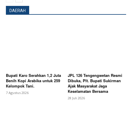
DAERAH
Company
About
Contact us
Subscription Plans
My account
Bagikan Artikel
Bupati Karo Serahkan 1,2 Juta
JPL 126 Tengengwetan Resmi
Benih Kopi Arabika untuk 259
Dibuka, Plt. Bupati Sukirman
Kelompok Tani.
Ajak Masyarakat Jaga
Berita Lainnya
Ketua PABPDSI Provinsi Maluku
Keselamatan Bersama
7 Agustus 2026
Tegaskan Komitmen Kawal Asta Cita Presiden
28 Juli 2026
Prabowo: Pengawasan Desa Menjadi Pilar
Keberhasilan Program KDKMP