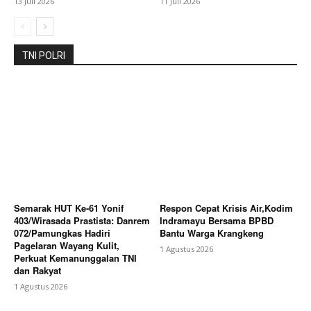
13 Juli 2026
11 Juli 2026
TNI POLRI
Semarak HUT Ke-61 Yonif
Respon Cepat Krisis Air,Kodim
403/Wirasada Prastista: Danrem
Indramayu Bersama BPBD
072/Pamungkas Hadiri
Bantu Warga Krangkeng
Pagelaran Wayang Kulit,
1 Agustus 2026
Perkuat Kemanunggalan TNI
dan Rakyat
1 Agustus 2026