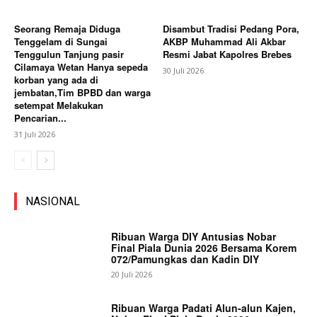
Seorang Remaja Diduga
Disambut Tradisi Pedang Pora,
Tenggelam di Sungai
AKBP Muhammad Ali Akbar
Tenggulun Tanjung pasir
Resmi Jabat Kapolres Brebes
Cilamaya Wetan Hanya sepeda
30 Juli 2026
korban yang ada di
jembatan,Tim BPBD dan warga
setempat Melakukan
Pencarian...
31 Juli 2026
NASIONAL
Ribuan Warga DIY Antusias Nobar
Final Piala Dunia 2026 Bersama Korem
072/Pamungkas dan Kadin DIY
20 Juli 2026
Ribuan Warga Padati Alun-alun Kajen,