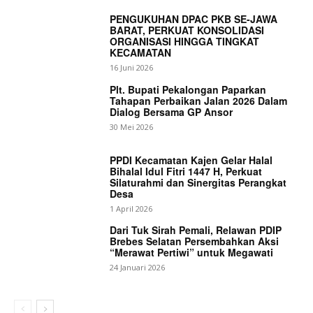
PENGUKUHAN DPAC PKB SE-JAWA
BARAT, PERKUAT KONSOLIDASI
ORGANISASI HINGGA TINGKAT
KECAMATAN
16 Juni 2026
News Week
Plt. Bupati Pekalongan Paparkan
Magazine PRO
Tahapan Perbaikan Jalan 2026 Dalam
Dialog Bersama GP Ansor
30 Mei 2026
PPDI Kecamatan Kajen Gelar Halal
Bihalal Idul Fitri 1447 H, Perkuat
Silaturahmi dan Sinergitas Perangkat
Desa
1 April 2026
Dari Tuk Sirah Pemali, Relawan PDIP
Brebes Selatan Persembahkan Aksi
“Merawat Pertiwi” untuk Megawati
24 Januari 2026
SUBSCRIBE NOW