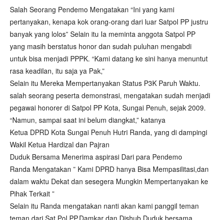
Salah Seorang Pendemo Mengatakan “Ini yang kami
pertanyakan, kenapa kok orang-orang dari luar Satpol PP justru
banyak yang lolos” Selain itu Ia meminta anggota Satpol PP
yang masih berstatus honor dan sudah puluhan mengabdi
untuk bisa menjadi PPPK. “Kami datang ke sini hanya menuntut
rasa keadilan, itu saja ya Pak,”
Selain itu Mereka Mempertanyakan Status P3K Paruh Waktu.
salah seorang peserta demonstrasi, mengatakan sudah menjadi
pegawai honorer di Satpol PP Kota, Sungai Penuh, sejak 2009.
“Namun, sampai saat ini belum diangkat,” katanya
Ketua DPRD Kota Sungai Penuh Hutri Randa, yang di dampingi
Wakil Ketua Hardizal dan Pajran
Duduk Bersama Menerima aspirasi Dari para Pendemo
Randa Mengatakan ” Kami DPRD hanya Bisa Mempasilitasi,dan
dalam waktu Dekat dan sesegera Mungkin Mempertanyakan ke
Pihak Terkait ”
Selain itu Randa mengatakan nanti akan kami panggil teman
teman dari Sat Pol PP,Damkar dan Dishub Duduk bersama