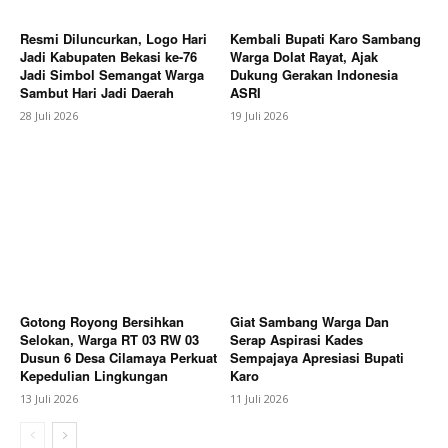
Resmi Diluncurkan, Logo Hari
Kembali Bupati Karo Sambang
Company
Jadi Kabupaten Bekasi ke-76
Warga Dolat Rayat, Ajak
Jadi Simbol Semangat Warga
Dukung Gerakan Indonesia
Sambut Hari Jadi Daerah
ASRI
About
28 Juli 2026
19 Juli 2026
Contact us
Subscription Plans
My account
Bagikan Artikel
Berita Lainnya
Tongkat Kepemimpinan Polres
Gotong Royong Bersihkan
Giat Sambang Warga Dan
Pekalongan Kota Resmi Berganti, AKBP Dies Ferra
Selokan, Warga RT 03 RW 03
Serap Aspirasi Kades
Ningtias Gantikan AKBP Riki Yariandi
Dusun 6 Desa Cilamaya Perkuat
Sempajaya Apresiasi Bupati
Kepedulian Lingkungan
Karo
13 Juli 2026
11 Juli 2026