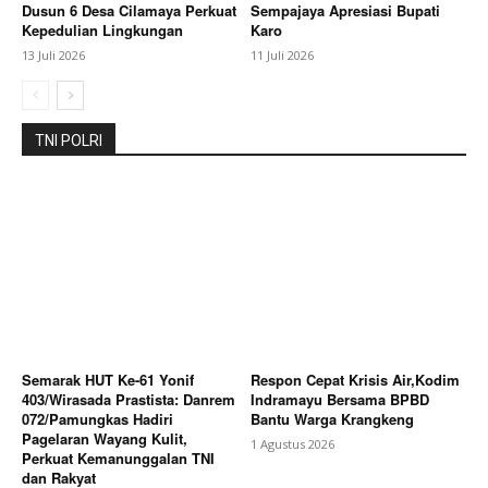
Dusun 6 Desa Cilamaya Perkuat
Sempajaya Apresiasi Bupati
Kepedulian Lingkungan
Karo
13 Juli 2026
11 Juli 2026
TNI POLRI
Semarak HUT Ke-61 Yonif
Respon Cepat Krisis Air,Kodim
403/Wirasada Prastista: Danrem
Indramayu Bersama BPBD
072/Pamungkas Hadiri
Bantu Warga Krangkeng
Pagelaran Wayang Kulit,
1 Agustus 2026
Perkuat Kemanunggalan TNI
dan Rakyat