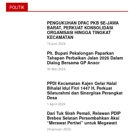
POLITIK
PENGUKUHAN DPAC PKB SE-JAWA
BARAT, PERKUAT KONSOLIDASI
ORGANISASI HINGGA TINGKAT
KECAMATAN
16 Juni 2026
Plt. Bupati Pekalongan Paparkan
Tahapan Perbaikan Jalan 2026 Dalam
Dialog Bersama GP Ansor
SUBSCRIBE NOW
30 Mei 2026
PPDI Kecamatan Kajen Gelar Halal
Bihalal Idul Fitri 1447 H, Perkuat
Silaturahmi dan Sinergitas Perangkat
Company
Desa
1 April 2026
About
Dari Tuk Sirah Pemali, Relawan PDIP
Brebes Selatan Persembahkan Aksi
Contact us
“Merawat Pertiwi” untuk Megawati
Subscription Plans
24 Januari 2026