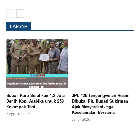
My account
Bagikan Artikel
DAERAH
Berita Lainnya
Bupati Karo: Budaya Karo Memiliki
Peran Strategis Sebagai Kekuatan Pembangunan
Daerah
Bupati Karo Serahkan 1,2 Juta
JPL 126 Tengengwetan Resmi
Benih Kopi Arabika untuk 259
Dibuka, Plt. Bupati Sukirman
Kelompok Tani.
Ajak Masyarakat Jaga
Keselamatan Bersama
7 Agustus 2026
28 Juli 2026