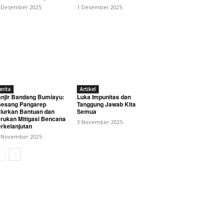
 Desember 2025
1 Desember 2025
erita
Artikel
njir Bandang Bumiayu:
Luka Impunitas dan
epakati Pembangunan
esang Pangarep
Tanggung Jawab Kita
lurkan Bantuan dan
Semua
rukan Mitigasi Bencana
3 November 2025
rkelanjutan
 November 2025