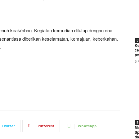
penuh keakraban. Kegiatan kemudian ditutup dengan doa
nantiasa diberikan keselamatan, kemajuan, keberkahan,
B
Ke
.
ce
pe
5 
Week
e PRO
Company
About
Contact us
B
Twitter
Pinterest
WhatsApp
Ma
Subscription Plans
Sp
da