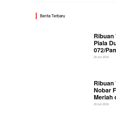
Berita Terbaru
SUBSCRIB
Ribuan 
Bagikan Artikel
Piala D
072/Pa
Berita Lainnya
Polsek Sr
20 Juli 2026
Saluran Irigasi
Ribuan 
Nobar F
Meriah
20 Juli 2026