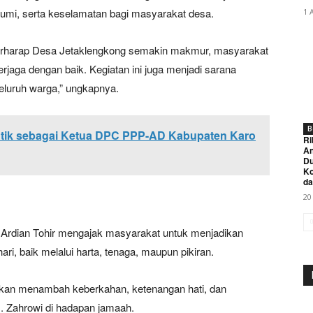
bumi, serta keselamatan bagi masyarakat desa.
1 
a berharap Desa Jetaklengkong semakin makmur, masyarakat
erjaga dengan baik. Kegiatan ini juga menjadi sarana
luruh warga,” ungkapnya.
B
antik sebagai Ketua DPC PPP-AD Kabupaten Karo
Ri
An
Du
K
da
20
 Ardian Tohir mengajak masyarakat untuk menjadikan
ri, baik melalui harta, tenaga, maupun pikiran.
 akan menambah keberkahan, ketenangan hati, dan
. Zahrowi di hadapan jamaah.