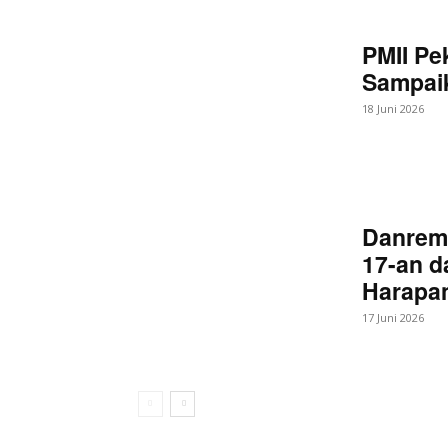
PMII Pe
Sampaik
18 Juni 2026
Danrem
17-an d
Harapan
17 Juni 2026