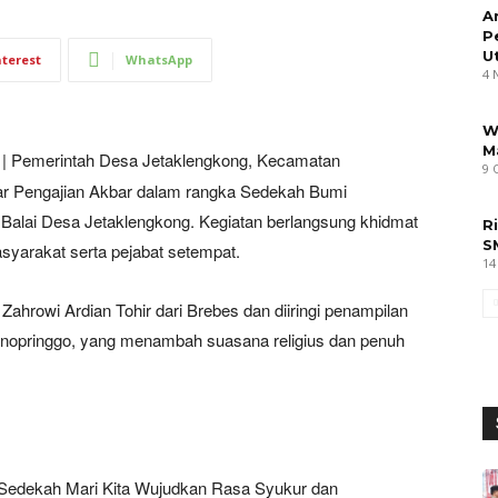
A
P
U
nterest
WhatsApp
4 
W
M
|
Pemerintah Desa Jetaklengkong, Kecamatan
9 
r Pengajian Akbar dalam rangka Sedekah Bumi
Balai Desa Jetaklengkong. Kegiatan berlangsung khidmat
R
S
syarakat serta pejabat setempat.
14
hrowi Ardian Tohir dari Brebes dan diiringi penampilan
nopringgo, yang menambah suasana religius dan penuh
 Sedekah Mari Kita Wujudkan Rasa Syukur dan