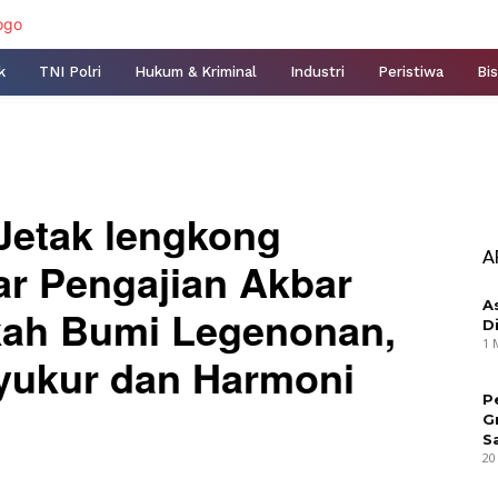
k
TNI Polri
Hukum & Kriminal
Industri
Peristiwa
Bis
Jetak lengkong
A
r Pengajian Akbar
A
kah Bumi Legenonan,
D
1 
yukur dan Harmoni
P
G
S
20