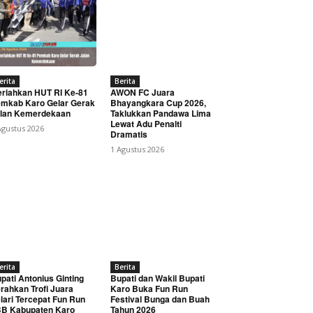
erita
Berita
riahkan HUT RI Ke-81
AWON FC Juara
mkab Karo Gelar Gerak
Bhayangkara Cup 2026,
lan Kemerdekaan
Taklukkan Pandawa Lima
Lewat Adu Penalti
Agustus 2026
Dramatis
1 Agustus 2026
erita
Berita
pati Antonius Ginting
Bupati dan Wakil Bupati
rahkan Trofi Juara
Karo Buka Fun Run
lari Tercepat Fun Run
Festival Bunga dan Buah
B Kabupaten Karo
Tahun 2026