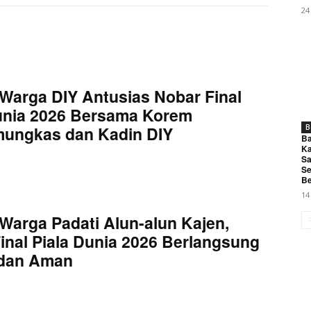
My account
24
E NOW
Warga DIY Antusias Nobar Final
unia 2026 Bersama Korem
mungkas dan Kadin DIY
B
Ba
agi Dampingi Rembug Warga dan PT Arunika Jaya Textile, S
Ka
Sa
Se
Be
14
Warga Padati Alun-alun Kajen,
inal Piala Dunia 2026 Berlangsung
 dan Aman