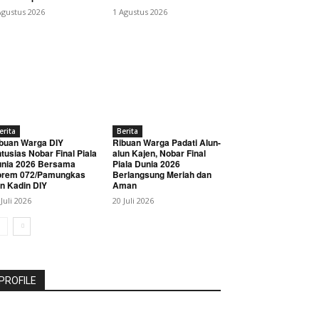
Agustus 2026
1 Agustus 2026
erita
Berita
buan Warga DIY
Ribuan Warga Padati Alun-
tusias Nobar Final Piala
alun Kajen, Nobar Final
nia 2026 Bersama
Piala Dunia 2026
orem 072/Pamungkas
Berlangsung Meriah dan
n Kadin DIY
Aman
 Juli 2026
20 Juli 2026
PROFILE