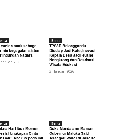
erita
Berita
matian anak sebagai
TPS3R Balonggandu
rmin kegagalan sistem
Disulap Jadi Kafe, Inovasi
rlindungan Nagara
Kepala Desa Jadi Ruang
Nongkrong dan Destinasi
Februari 2026
Wisata Edukasi
31 Januari 2026
erita
Berita
kna Hari Ibu : Momen
Duka Mendalam: Mantan
esial Ungkapan Cinta
Gubernur Maluku Said
n Bakti Anak kepada Ibu
Assagaff Wafat di Jakarta