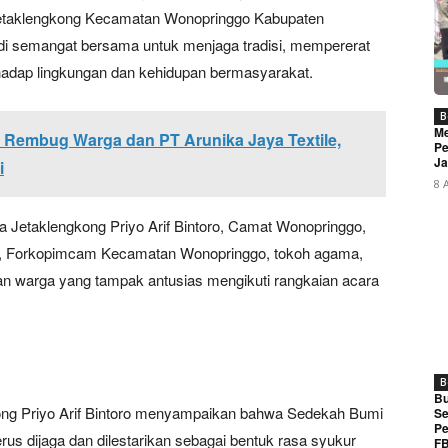
etaklengkong Kecamatan Wonopringgo Kabupaten
di semangat bersama untuk menjaga tradisi, mempererat
rhadap lingkungan dan kehidupan bermasyarakat.
B
Me
 Rembug Warga dan PT Arunika Jaya Textile,
Pe
Ja
i
8 
sa Jetaklengkong Priyo Arif Bintoro, Camat Wonopringgo,
o, Forkopimcam Kecamatan Wonopringgo, tokoh agama,
san warga yang tampak antusias mengikuti rangkaian acara
B
Bu
ng Priyo Arif Bintoro menyampaikan bahwa Sedekah Bumi
Se
Pe
rus dijaga dan dilestarikan sebagai bentuk rasa syukur
FB