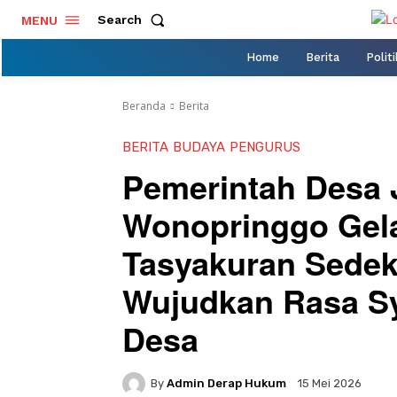
Search
MENU
Home
Berita
Politi
Beranda
Berita
BERITA
BUDAYA
PENGURUS
Pemerintah Desa 
Wonopringgo Gela
Tasyakuran Sede
Wujudkan Rasa S
Desa
By
Admin Derap Hukum
15 Mei 2026